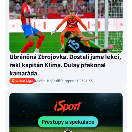
Ubráněná Zbrojovka. Dostali jsme lekci,
řekl kapitán Klíma. Dulay překonal
kamaráda
Chance Liga
Michal Koštuřík
7. srpna 2026
21:55