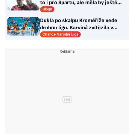
to i pro Spartu, ale měla by ještě
zareagovat
Blogy
Dukla po skalpu Kroměříže vede
druhou ligu. Karviná zvítězila v
Prostějově, remíza Ústí
Chance Národní Liga