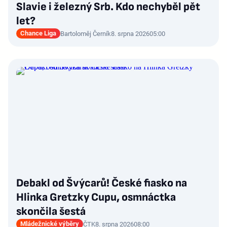
Slavie i železný Srb. Kdo nechyběl pět
let?
Chance Liga
Bartoloměj Černík
8. srpna 2026
05:00
Debakl od Švýcarů! České fiasko na
Hlinka Gretzky Cupu, osmnáctka
skončila šestá
Mládežnické výběry
ČTK
8. srpna 2026
08:00