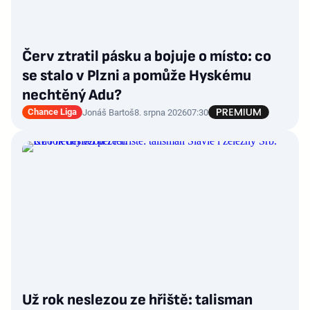
Červ ztratil pásku a bojuje o místo: co
se stalo v Plzni a pomůže Hyskému
nechtěný Adu?
Chance Liga
Jonáš Bartoš
8. srpna 2026
07:30
Už rok neslezou ze hřiště: talisman