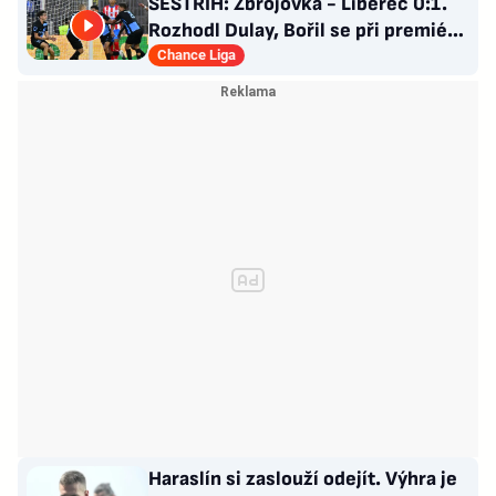
SESTŘIH: Zbrojovka - Liberec 0:1.
Rozhodl Dulay, Bořil se při premiéře
za Slovan zranil
Chance Liga
Haraslín si zaslouží odejít. Výhra je