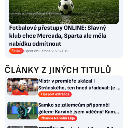
Fotbalové přestupy ONLINE: Slavný
klub chce Mercada, Sparta ale měla
nabídku odmítnout
Fotbal
iSport.cz
7. srpna 2026
21:19
ČLÁNKY Z JINÝCH TITULŮ
Mistr v premiéře ukázal i
Stránského, ten hned úřadoval: Je to
pro mě úplně nové…
Tipsport extraliga
Samko se zájemcům připomněl
gólem: Karviné jsem vděčný! Kam
může odejít Štorman?
Chance Národní Liga