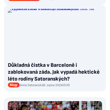
Důkladná čistka v Barceloně i
zablokovaná záda. Jak vypadá hektické
léto rodiny Satoranských?
Blogy
Anna Satoranská
8. srpna 2026
05:00