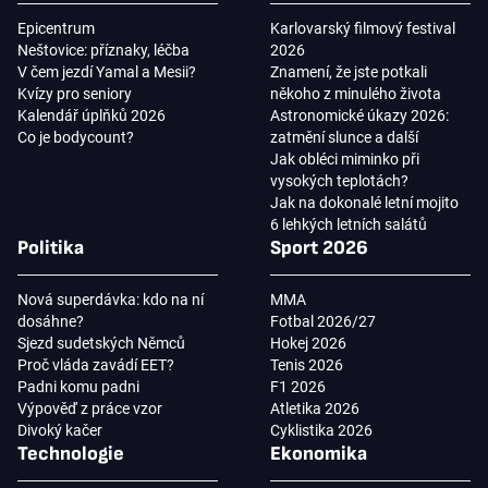
Epicentrum
Karlovarský filmový festival
Neštovice: příznaky, léčba
2026
V čem jezdí Yamal a Mesii?
Znamení, že jste potkali
Kvízy pro seniory
někoho z minulého života
Kalendář úplňků 2026
Astronomické úkazy 2026:
Co je bodycount?
zatmění slunce a další
Jak obléci miminko při
vysokých teplotách?
Jak na dokonalé letní mojito
6 lehkých letních salátů
Politika
Sport 2026
Nová superdávka: kdo na ní
MMA
dosáhne?
Fotbal 2026/27
Sjezd sudetských Němců
Hokej 2026
Proč vláda zavádí EET?
Tenis 2026
Padni komu padni
F1 2026
Výpověď z práce vzor
Atletika 2026
Divoký kačer
Cyklistika 2026
Technologie
Ekonomika