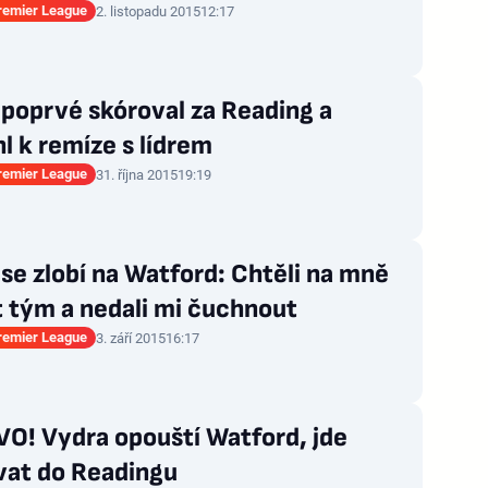
Premier League
2. listopadu 2015
12:17
poprvé skóroval za Reading a
 k remíze s lídrem
Premier League
31. října 2015
19:19
se zlobí na Watford: Chtěli na mně
 tým a nedali mi čuchnout
Premier League
3. září 2015
16:17
O! Vydra opouští Watford, jde
vat do Readingu