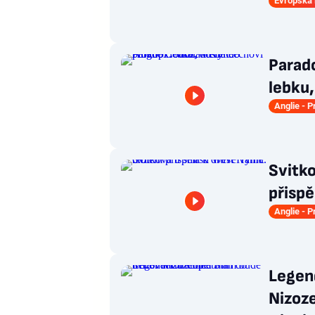
Evropská 
Parad
lebku,
Anglie - 
Svitk
přispě
Anglie - 
Legend
Nizoz