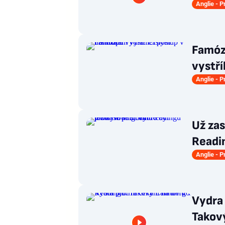
Anglie - 
Famóz
vystří
Anglie - 
Už zas
Readi
Anglie - 
Vydra 
Takový