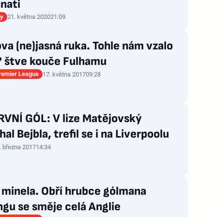
nati
gy
21. května 2020
21:09
va (ne)jasná ruka. Tohle nám vzalo
? štve kouče Fulhamu
Premier League
17. května 2017
09:28
RVNÍ GÓL: V lize Matějovský
al Bejbla, trefil se i na Liverpoolu
. března 2017
14:34
 minela. Obří hrubce gólmana
gu se směje celá Anglie