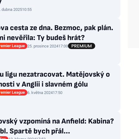
y
. dubna 2025
10:55
va cesta ze dna. Bezmoc, pak plán.
i nevěřila: Ty budeš hrát?
Premier League
25. prosince 2024
17:00
u ligu nezatracovat. Matějovský o
osti v Anglii i slavném gólu
Premier League
6. května 2024
17:50
ovský vzpomíná na Anfield: Kabina?
bl. Spartě bych přál...