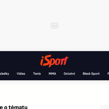
sledky
Video
Tenis
MMA
Ostatní
Blesk Sport
F
ce o tématu