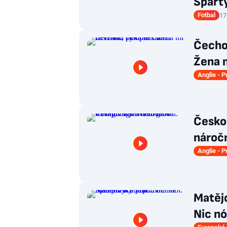
Spart
Fotbal
17
Čecho
Žena m
Anglie - 
Česko
náročn
Anglie - 
Matěj
Nic nó