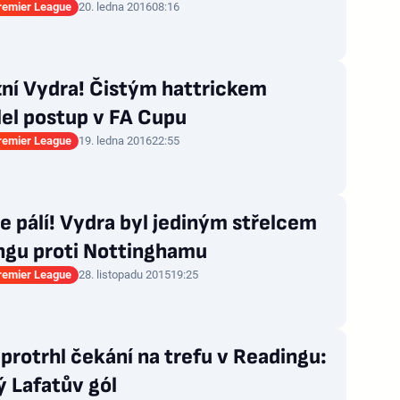
Premier League
20. ledna 2016
08:16
ní Vydra! Čistým hattrickem
lel postup v FA Cupu
Premier League
19. ledna 2016
22:55
e pálí! Vydra byl jediným střelcem
ngu proti Nottinghamu
Premier League
28. listopadu 2015
19:25
protrhl čekání na trefu v Readingu:
 Lafatův gól