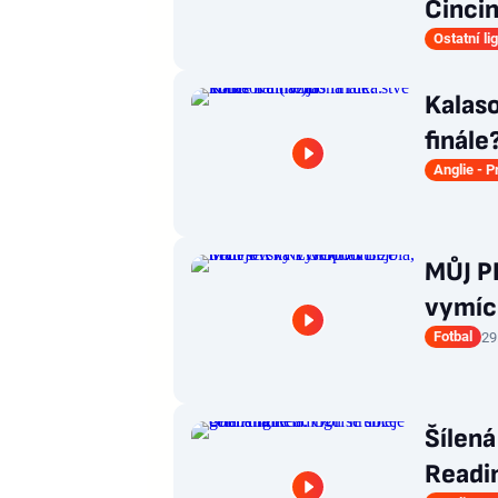
Cincin
Ostatní li
Kalaso
finále
Anglie - 
MŮJ P
vymích
Fotbal
29
Šílená
Readin