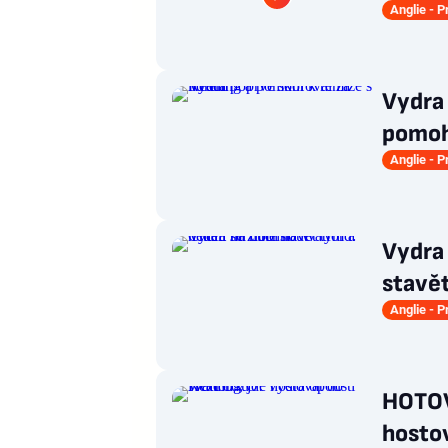
Anglie - 
Vydra 
pomohl
Anglie - 
Vydra 
stavět
Anglie - 
HOTOV
hosto