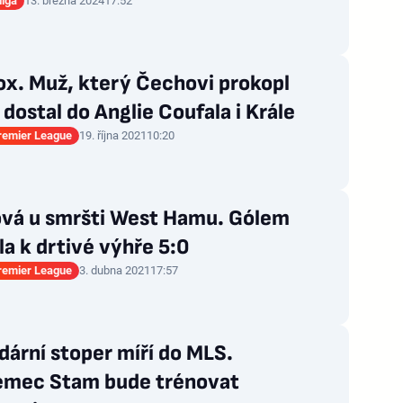
liga
13. března 2024
17:52
ox. Muž, který Čechovi prokopl
 dostal do Anglie Coufala i Krále
Premier League
19. října 2021
10:20
ová u smršti West Hamu. Gólem
la k drtivé výhře 5:0
Premier League
3. dubna 2021
17:57
ární stoper míří do MLS.
emec Stam bude trénovat