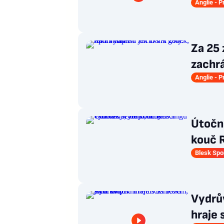
Anglie - 
Za 25 
zachrá
Anglie - 
Útoční
kouč R
Blesk Spo
Vydrův
hraje 