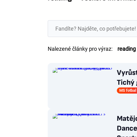
Nalezené články pro výraz:
reading
Vyrůst
Tichý 
MS fotbal
Matějo
Dance“