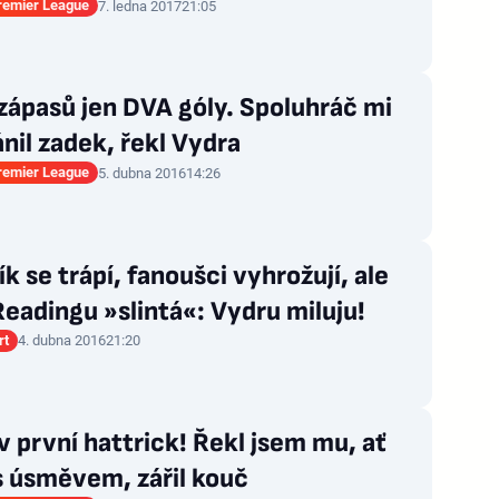
Premier League
7. ledna 2017
21:05
zápasů jen DVA góly. Spoluhráč mi
nil zadek, řekl Vydra
Premier League
5. dubna 2016
14:26
k se trápí, fanoušci vyhrožují, ale
eadingu »slintá«: Vydru miluju!
rt
4. dubna 2016
21:20
 první hattrick! Řekl jsem mu, ať
s úsměvem, zářil kouč