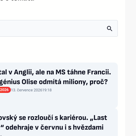
al v Anglii, ale na MS táhne Francii.
génius Olise odmítá miliony, proč?
 2026
13. července 2026
19:18
vský se rozloučí s kariérou. „Last
 odehraje v červnu i s hvězdami