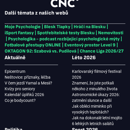
Další témata z našich webů
Moje Psychologie
|
Blesk Tlapky
|
Hráči na Blesku
|
iSport Fantasy
|
Spotřebitelské testy Blesku
|
Nemovitosti
|
Psychologika - podcast rozbíjející psychologické mýty
|
Fotbalové přestupy ONLINE
|
Eventový prostor Level 9
|
OKTAGON 92: Szabová vs. Pudilová
|
Chance Liga 2026/27
Aktuálně
Léto 2026
Epicentrum
Karlovarský filmový festival
Neštovice: příznaky, léčba
2026
V čem jezdí Yamal a Mesii?
Znamení, že jste potkali
Kvízy pro seniory
někoho z minulého života
Kalendář úplňků 2026
Astronomické úkazy 2026:
Co je bodycount?
zatmění slunce a další
Jak obléci miminko při
vysokých teplotách?
Jak na dokonalé letní mojito
6 lehkých letních salátů
Politika
Sport 2026