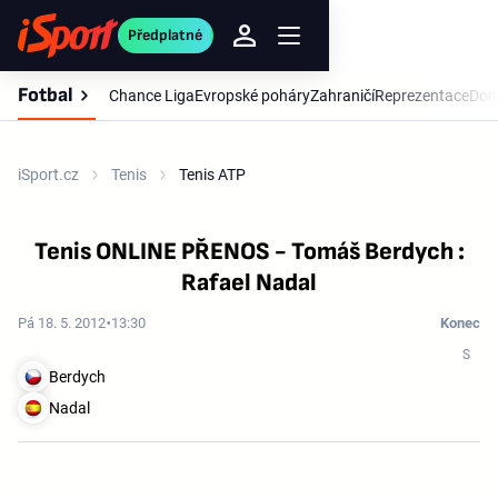
Předplatné
Fotbal
Chance Liga
Evropské poháry
Zahraničí
Reprezentace
Dom
iSport.cz
Tenis
Tenis ATP
Tenis ONLINE PŘENOS - Tomáš Berdych :
Rafael Nadal
Pá 18. 5. 2012
13:30
Konec
Berdych
Nadal