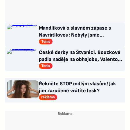
Mandlíková o slavném zápase s
Navrátilovou: Nebyly jsme
připravené. Příště přiveze dceru
Tenis
České derby na Štvanici. Bouzkové
padla naděje na obhajobu, Valentová
sotva chodila
Tenis
Řekněte STOP mdlým vlasům! Jak
jim zaručeně vrátíte lesk?
reklama