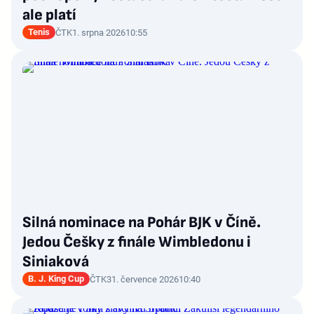
ale platí
Tenis
ČTK
1. srpna 2026
10:55
Silná nominace na Pohár BJK v Číně.
Jedou Češky z finále Wimbledonu i
Siniaková
B. J. King Cup
ČTK
31. července 2026
10:40