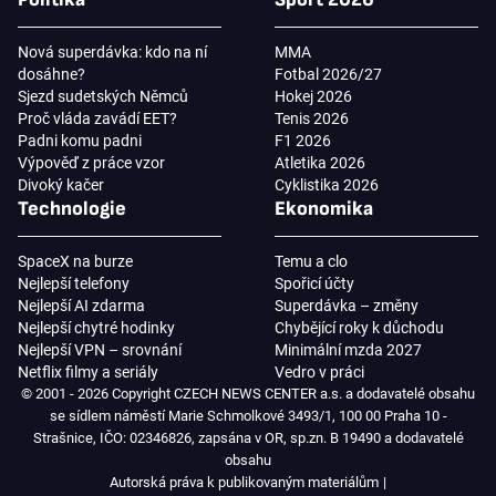
Nová superdávka: kdo na ní
MMA
dosáhne?
Fotbal 2026/27
Sjezd sudetských Němců
Hokej 2026
Proč vláda zavádí EET?
Tenis 2026
Padni komu padni
F1 2026
Výpověď z práce vzor
Atletika 2026
Divoký kačer
Cyklistika 2026
Technologie
Ekonomika
SpaceX na burze
Temu a clo
Nejlepší telefony
Spořicí účty
Nejlepší AI zdarma
Superdávka – změny
Nejlepší chytré hodinky
Chybějící roky k důchodu
Nejlepší VPN – srovnání
Minimální mzda 2027
Netflix filmy a seriály
Vedro v práci
© 2001 - 2026 Copyright CZECH NEWS CENTER a.s. a dodavatelé obsahu
se sídlem náměstí Marie Schmolkové 3493/1, 100 00 Praha 10 -
Strašnice, IČO: 02346826, zapsána v OR, sp.zn. B 19490 a dodavatelé
obsahu
Autorská práva k publikovaným materiálům