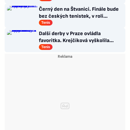
Černý den na Štvanici. Finále bude
bez českých tenistek, v roli
favoritek vypadly
Tenis
Další derby v Praze ovládla
favoritka. Krejčíková vyškolila
Šalkovou, zbytek Češek ale smutní
Tenis