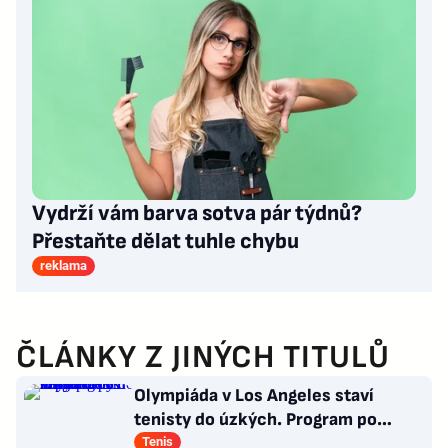
Vydrží vám barva sotva pár týdnů?
Přestaňte dělat tuhle chybu
reklama
ČLÁNKY Z JINÝCH TITULŮ
Olympiáda v Los Angeles staví
tenisty do úzkých. Program po
Wimbledonu mnohé z nich nepotěší
Tenis