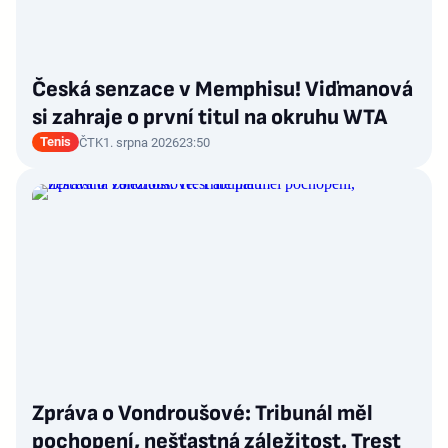
Česká senzace v Memphisu! Viďmanová
si zahraje o první titul na okruhu WTA
Tenis
ČTK
1. srpna 2026
23:50
Zpráva o Vondroušové: Tribunál měl
pochopení, nešťastná záležitost. Trest