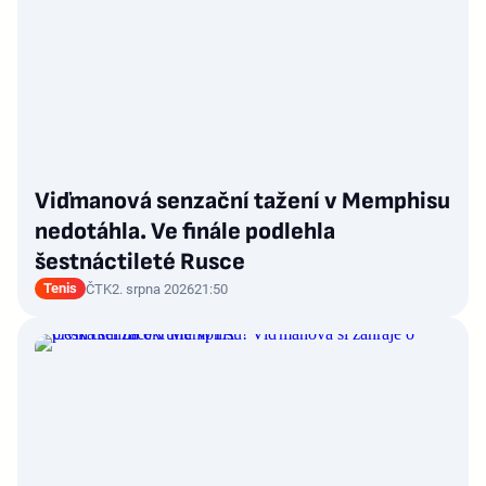
Viďmanová senzační tažení v Memphisu
nedotáhla. Ve finále podlehla
šestnáctileté Rusce
Tenis
ČTK
2. srpna 2026
21:50