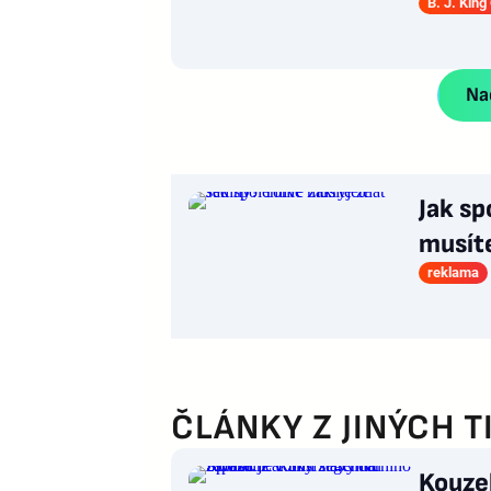
B. J. King
Nač
Jak sp
musít
reklama
ČLÁNKY Z JINÝCH T
Kouzel