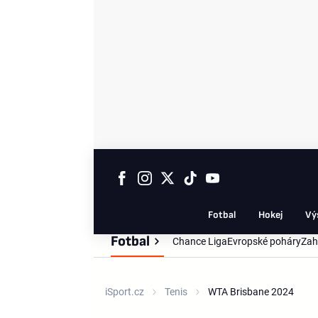
Fotbal
Hokej
Vý
Fotbal
Chance Liga
Evropské poháry
Zah
iSport.cz
Tenis
WTA Brisbane 2024