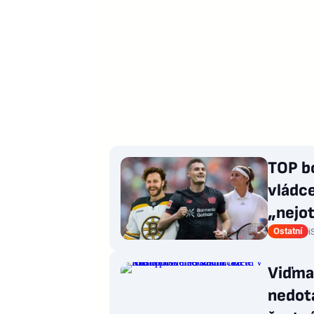
TOP b
vládce
„nejot
Ostatní
i
Viďma
nedotá