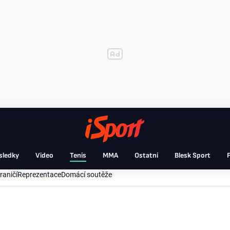
sledky
Video
Tenis
MMA
Ostatní
Blesk Sport
F
raničí
Reprezentace
Domácí soutěže