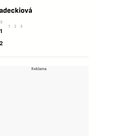
Gadeckiová
1
2