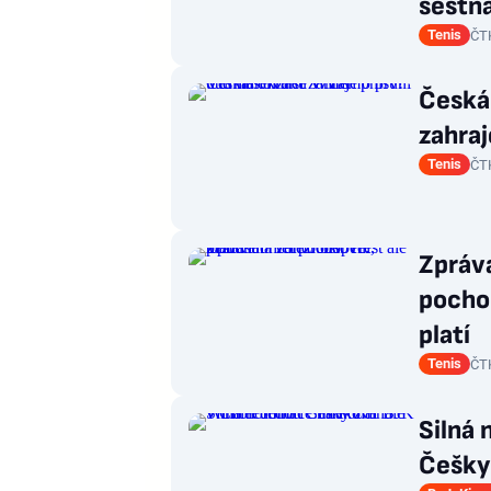
šestn
Tenis
ČT
Česká
zahraj
Tenis
ČT
Zpráva
pochop
platí
Tenis
ČT
Silná 
Češky 