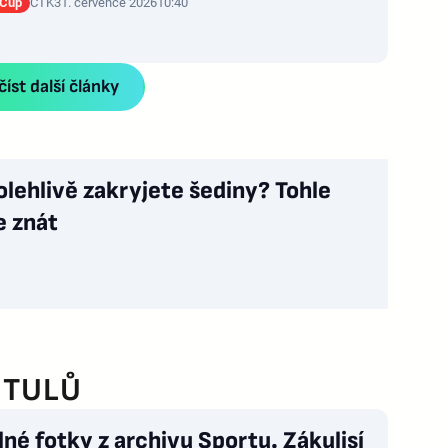
 Cup
ČTK
31. července 2026
10:40
íst další články
olehlivě zakryjete šediny? Tohle
e znát
ITULŮ
né fotky z archivu Sportu. Zákulisí