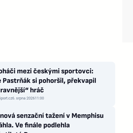
oháči mezi českými sportovci:
 Pastrňák si pohoršil, překvapil
ravnější“ hráč
Sport.cz
6. srpna 2026
11:00
nová senzační tažení v Memphisu
hla. Ve finále podlehla