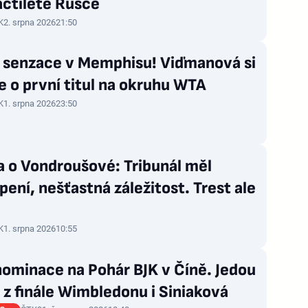
áctileté Rusce
K
2. srpna 2026
21:50
 senzace v Memphisu! Viďmanová si
e o první titul na okruhu WTA
K
1. srpna 2026
23:50
 o Vondroušové: Tribunál měl
ení, nešťastná záležitost. Trest ale
K
1. srpna 2026
10:55
nominace na Pohár BJK v Číně. Jedou
z finále Wimbledonu i Siniaková