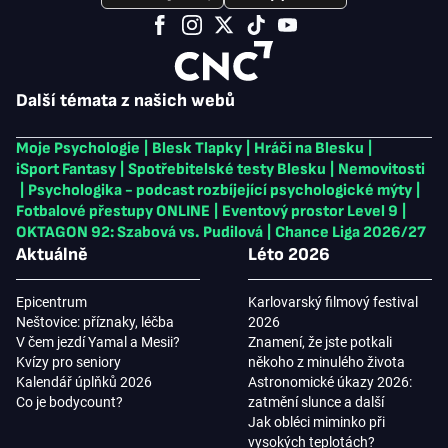
Další témata z našich webů
Moje Psychologie
|
Blesk Tlapky
|
Hráči na Blesku
|
iSport Fantasy
|
Spotřebitelské testy Blesku
|
Nemovitosti
|
Psychologika - podcast rozbíjející psychologické mýty
|
Fotbalové přestupy ONLINE
|
Eventový prostor Level 9
|
OKTAGON 92: Szabová vs. Pudilová
|
Chance Liga 2026/27
Aktuálně
Léto 2026
Epicentrum
Karlovarský filmový festival
Neštovice: příznaky, léčba
2026
V čem jezdí Yamal a Mesii?
Znamení, že jste potkali
Kvízy pro seniory
někoho z minulého života
Kalendář úplňků 2026
Astronomické úkazy 2026:
Co je bodycount?
zatmění slunce a další
Jak obléci miminko při
vysokých teplotách?