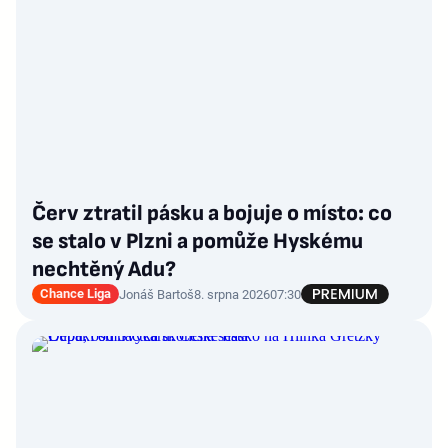
Červ ztratil pásku a bojuje o místo: co
se stalo v Plzni a pomůže Hyskému
nechtěný Adu?
Chance Liga
Jonáš Bartoš
8. srpna 2026
07:30