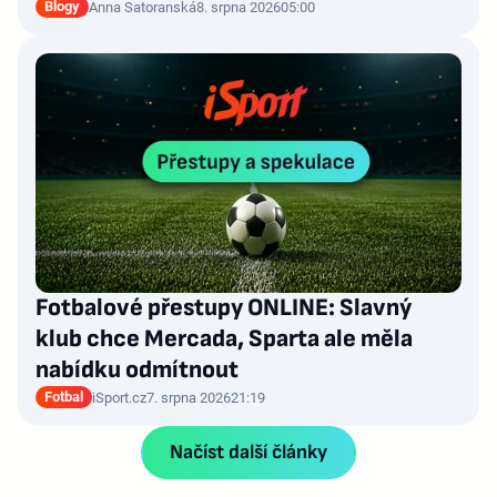
Blogy
Anna Satoranská
8. srpna 2026
05:00
Fotbalové přestupy ONLINE: Slavný
klub chce Mercada, Sparta ale měla
nabídku odmítnout
Fotbal
iSport.cz
7. srpna 2026
21:19
Načíst další články