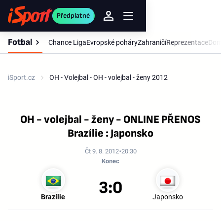
Předplatné
Fotbal
Chance Liga
Evropské poháry
Zahraničí
Reprezentace
Dom
iSport.cz
OH - Volejbal - OH - volejbal - ženy 2012
OH - volejbal - ženy - ONLINE PŘENOS
Brazílie : Japonsko
Čt 9. 8. 2012
20:30
Konec
3:0
Brazílie
Japonsko