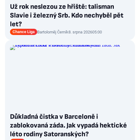
Už rok neslezou ze hřiště: talisman
Slavie i železný Srb. Kdo nechyběl pět
let?
Chance Liga
Bartoloměj Černík
8. srpna 2026
05:00
Důkladná čistka v Barceloně i
zablokovaná záda. Jak vypadá hektické
léto rodiny Satoranských?