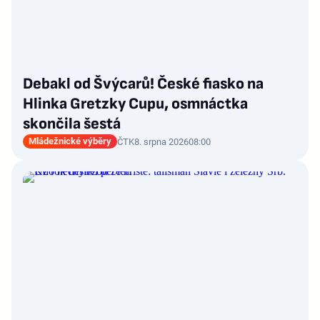
Debakl od Švýcarů! České fiasko na
Hlinka Gretzky Cupu, osmnáctka
skončila šestá
Mládežnické výběry
ČTK
8. srpna 2026
08:00