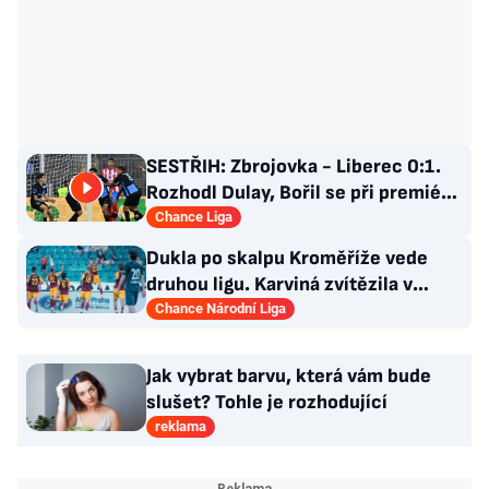
SESTŘIH: Zbrojovka - Liberec 0:1.
Rozhodl Dulay, Bořil se při premiéře
za Slovan zranil
Chance Liga
Dukla po skalpu Kroměříže vede
druhou ligu. Karviná zvítězila v
Prostějově, remíza Ústí
Chance Národní Liga
Jak vybrat barvu, která vám bude
slušet? Tohle je rozhodující
reklama