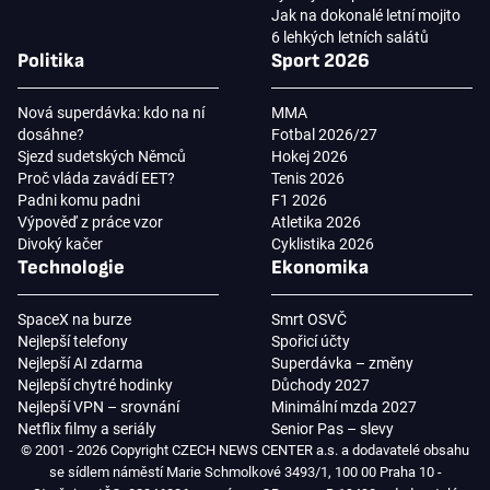
Jak na dokonalé letní mojito
6 lehkých letních salátů
Politika
Sport 2026
Nová superdávka: kdo na ní
MMA
dosáhne?
Fotbal 2026/27
Sjezd sudetských Němců
Hokej 2026
Proč vláda zavádí EET?
Tenis 2026
Padni komu padni
F1 2026
Výpověď z práce vzor
Atletika 2026
Divoký kačer
Cyklistika 2026
Technologie
Ekonomika
SpaceX na burze
Smrt OSVČ
Nejlepší telefony
Spořicí účty
Nejlepší AI zdarma
Superdávka – změny
Nejlepší chytré hodinky
Důchody 2027
Nejlepší VPN – srovnání
Minimální mzda 2027
Netflix filmy a seriály
Senior Pas – slevy
© 2001 - 2026 Copyright CZECH NEWS CENTER a.s. a dodavatelé obsahu
se sídlem náměstí Marie Schmolkové 3493/1, 100 00 Praha 10 -