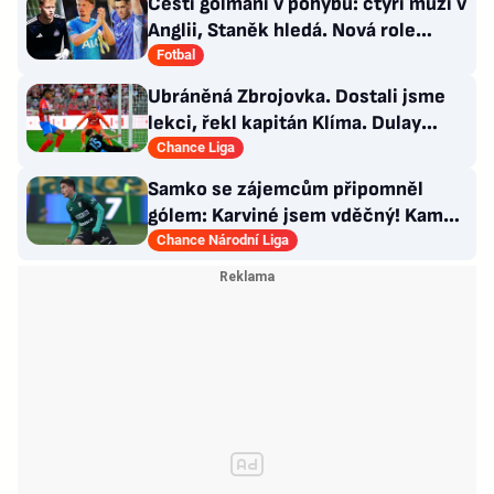
Čeští gólmani v pohybu: čtyři muži v
Anglii, Staněk hledá. Nová role
Kinského
Fotbal
Ubráněná Zbrojovka. Dostali jsme
lekci, řekl kapitán Klíma. Dulay
překonal kamaráda
Chance Liga
Samko se zájemcům připomněl
gólem: Karviné jsem vděčný! Kam
může odejít Štorman?
Chance Národní Liga