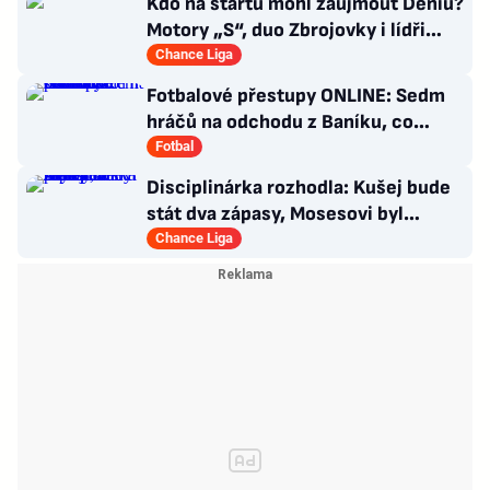
Kdo na startu mohl zaujmout Deniu?
Motory „S“, duo Zbrojovky i lídři
pohárových zástupců
Chance Liga
Fotbalové přestupy ONLINE: Sedm
hráčů na odchodu z Baníku, co
situace kolem Nombila?
Fotbal
Disciplinárka rozhodla: Kušej bude
stát dva zápasy, Mosesovi byl
prominut zbytek trestu
Chance Liga