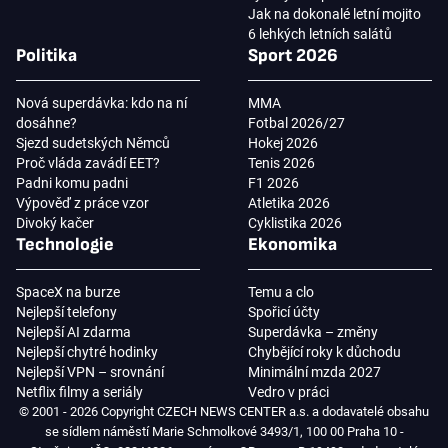
Jak na dokonalé letní mojito
6 lehkých letních salátů
Politika
Sport 2026
Nová superdávka: kdo na ní
MMA
dosáhne?
Fotbal 2026/27
Sjezd sudetských Němců
Hokej 2026
Proč vláda zavádí EET?
Tenis 2026
Padni komu padni
F1 2026
Výpověď z práce vzor
Atletika 2026
Divoký kačer
Cyklistika 2026
Technologie
Ekonomika
SpaceX na burze
Temu a clo
Nejlepší telefony
Spořicí účty
Nejlepší AI zdarma
Superdávka – změny
Nejlepší chytré hodinky
Chybějící roky k důchodu
Nejlepší VPN – srovnání
Minimální mzda 2027
Netflix filmy a seriály
Vedro v práci
© 2001 - 2026 Copyright CZECH NEWS CENTER a.s. a dodavatelé obsahu
se sídlem náměstí Marie Schmolkové 3493/1, 100 00 Praha 10 -