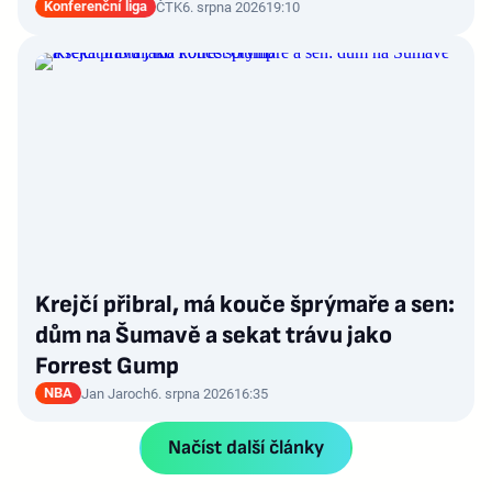
Konferenční liga
ČTK
6. srpna 2026
19:10
Krejčí přibral, má kouče šprýmaře a sen:
dům na Šumavě a sekat trávu jako
Forrest Gump
NBA
Jan Jaroch
6. srpna 2026
16:35
Načíst další články