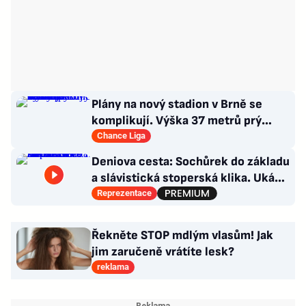
Plány na nový stadion v Brně se
komplikují. Výška 37 metrů prý
narušuje výhled na centrum
Chance Liga
Deniova cesta: Sochůrek do základu
a slávistická stoperská klika. Ukáže
i na Chorého?
Reprezentace
Řekněte STOP mdlým vlasům! Jak
jim zaručeně vrátíte lesk?
reklama