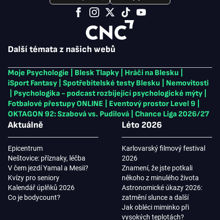
Další témata z našich webů
Moje Psychologie
|
Blesk Tlapky
|
Hráči na Blesku
|
iSport Fantasy
|
Spotřebitelské testy Blesku
|
Nemovitosti
|
Psychologika - podcast rozbíjející psychologické mýty
|
Fotbalové přestupy ONLINE
|
Eventový prostor Level 9
|
OKTAGON 92: Szabová vs. Pudilová
|
Chance Liga 2026/27
Aktuálně
Léto 2026
Epicentrum
Karlovarský filmový festival
Neštovice: příznaky, léčba
2026
V čem jezdí Yamal a Mesii?
Znamení, že jste potkali
Kvízy pro seniory
někoho z minulého života
Kalendář úplňků 2026
Astronomické úkazy 2026:
Co je bodycount?
zatmění slunce a další
Jak obléci miminko při
vysokých teplotách?