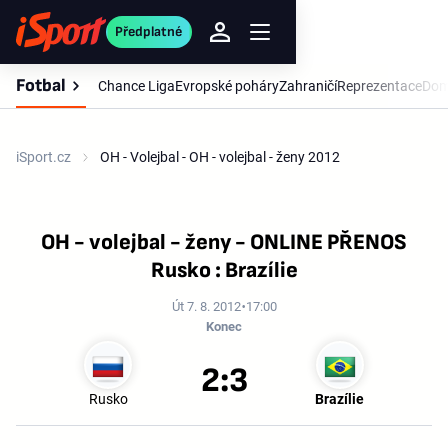
Předplatné
Fotbal
Chance Liga
Evropské poháry
Zahraničí
Reprezentace
Dom
iSport.cz
OH - Volejbal - OH - volejbal - ženy 2012
OH - volejbal - ženy - ONLINE PŘENOS
Rusko : Brazílie
Út 7. 8. 2012
17:00
Konec
2:3
Rusko
Brazílie