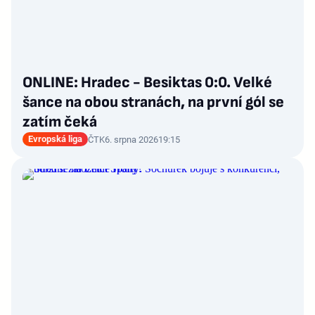
ONLINE: Hradec - Besiktas 0:0. Velké
šance na obou stranách, na první gól se
zatím čeká
Evropská liga
ČTK
6. srpna 2026
19:15