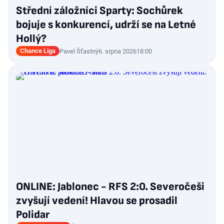
Střední záložníci Sparty: Sochůrek
bojuje s konkurencí, udrží se na Letné
Hollý?
Chance Liga
Pavel Šťastný
6. srpna 2026
18:00
ONLINE: Jablonec - RFS 2:0. Severočeši
zvyšují vedení! Hlavou se prosadil
Polidar