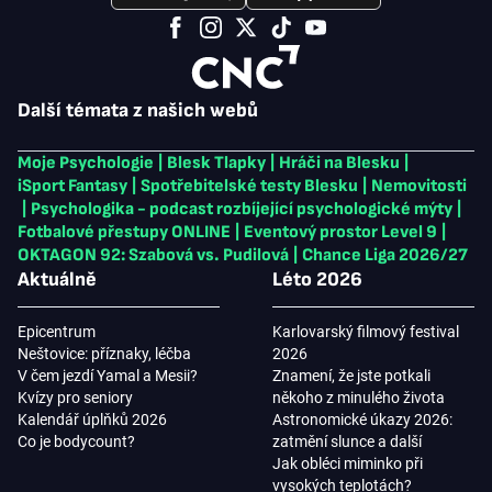
Další témata z našich webů
Moje Psychologie
|
Blesk Tlapky
|
Hráči na Blesku
|
iSport Fantasy
|
Spotřebitelské testy Blesku
|
Nemovitosti
|
Psychologika - podcast rozbíjející psychologické mýty
|
Fotbalové přestupy ONLINE
|
Eventový prostor Level 9
|
OKTAGON 92: Szabová vs. Pudilová
|
Chance Liga 2026/27
Aktuálně
Léto 2026
Epicentrum
Karlovarský filmový festival
Neštovice: příznaky, léčba
2026
V čem jezdí Yamal a Mesii?
Znamení, že jste potkali
Kvízy pro seniory
někoho z minulého života
Kalendář úplňků 2026
Astronomické úkazy 2026:
Co je bodycount?
zatmění slunce a další
Jak obléci miminko při
vysokých teplotách?