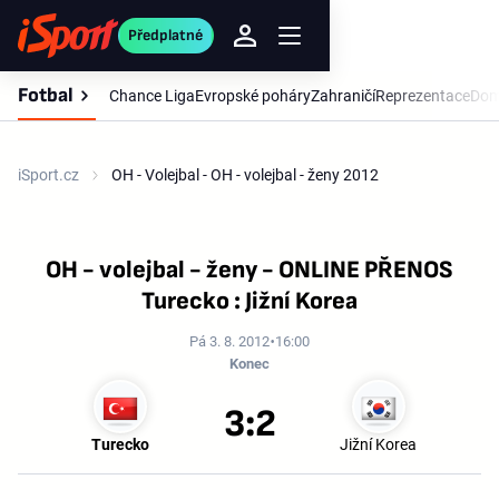
Předplatné
Fotbal
Chance Liga
Evropské poháry
Zahraničí
Reprezentace
Dom
iSport.cz
OH - Volejbal - OH - volejbal - ženy 2012
OH - volejbal - ženy - ONLINE PŘENOS
Turecko : Jižní Korea
Pá 3. 8. 2012
16:00
Konec
3:2
Turecko
Jižní Korea