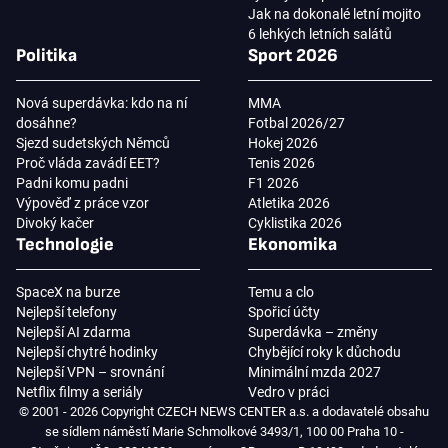
Jak na dokonalé letní mojito
6 lehkých letních salátů
Politika
Sport 2026
Nová superdávka: kdo na ní
MMA
dosáhne?
Fotbal 2026/27
Sjezd sudetských Němců
Hokej 2026
Proč vláda zavádí EET?
Tenis 2026
Padni komu padni
F1 2026
Výpověď z práce vzor
Atletika 2026
Divoký kačer
Cyklistika 2026
Technologie
Ekonomika
SpaceX na burze
Temu a clo
Nejlepší telefony
Spořicí účty
Nejlepší AI zdarma
Superdávka – změny
Nejlepší chytré hodinky
Chybějící roky k důchodu
Nejlepší VPN – srovnání
Minimální mzda 2027
Netflix filmy a seriály
Vedro v práci
© 2001 - 2026 Copyright CZECH NEWS CENTER a.s. a dodavatelé obsahu
se sídlem náměstí Marie Schmolkové 3493/1, 100 00 Praha 10 -