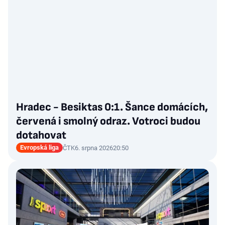
Hradec - Besiktas 0:1. Šance domácích,
červená i smolný odraz. Votroci budou
dotahovat
Evropská liga
ČTK
6. srpna 2026
20:50