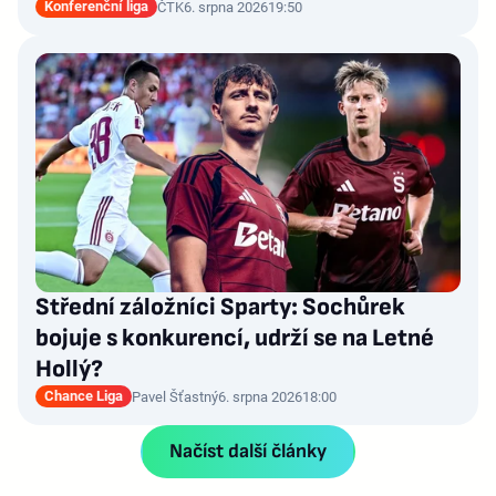
Konferenční liga
ČTK
6. srpna 2026
19:50
Střední záložníci Sparty: Sochůrek
bojuje s konkurencí, udrží se na Letné
Hollý?
Chance Liga
Pavel Šťastný
6. srpna 2026
18:00
Načíst další články