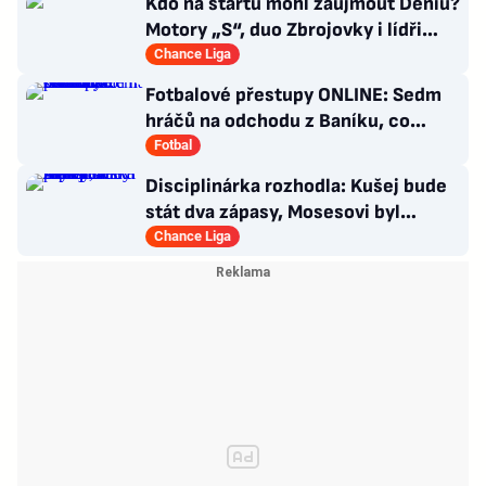
Kdo na startu mohl zaujmout Deniu?
Motory „S“, duo Zbrojovky i lídři
pohárových zástupců
Chance Liga
Fotbalové přestupy ONLINE: Sedm
hráčů na odchodu z Baníku, co
situace kolem Nombila?
Fotbal
Disciplinárka rozhodla: Kušej bude
stát dva zápasy, Mosesovi byl
prominut zbytek trestu
Chance Liga