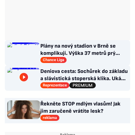
Plány na nový stadion v Brně se
komplikují. Výška 37 metrů prý
narušuje výhled na centrum
Chance Liga
Deniova cesta: Sochůrek do základu
a slávistická stoperská klika. Ukáže
i na Chorého?
Reprezentace
Řekněte STOP mdlým vlasům! Jak
jim zaručeně vrátíte lesk?
reklama