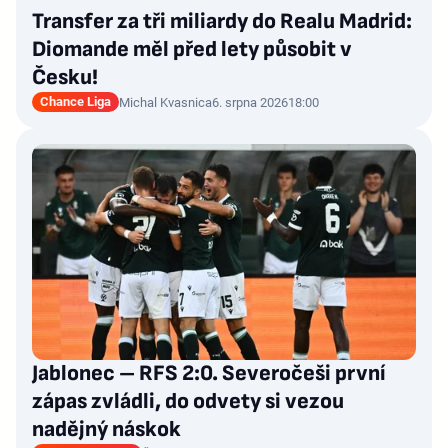
Transfer za tři miliardy do Realu Madrid:
Diomande měl před lety působit v
Česku!
Chance Liga
Michal Kvasnica
6. srpna 2026
18:00
Jablonec – RFS 2:0. Severočeši první
zápas zvládli, do odvety si vezou
nadějný náskok