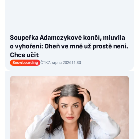
Soupeřka Adamczykové končí, mluvila
o vyhoření: Oheň ve mně už prostě není.
Chce učit
Snowboarding
ČTK
7. srpna 2026
11:30