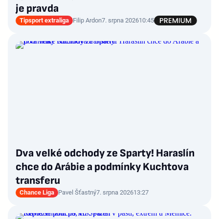
je pravda
Tipsport extraliga
Filip Ardon
7. srpna 2026
10:45
Dva velké odchody ze Sparty! Haraslín
chce do Arábie a podmínky Kuchtova
transferu
Chance Liga
Pavel Šťastný
7. srpna 2026
13:27