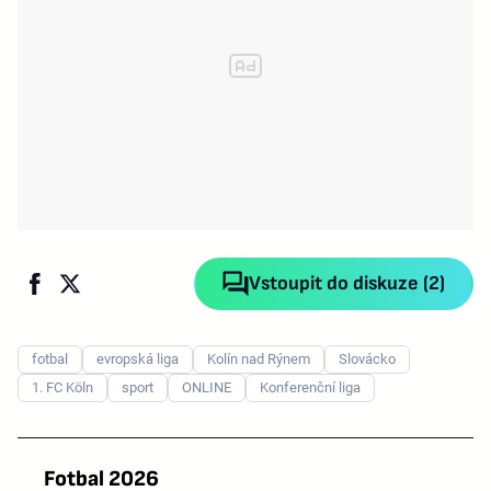
Vstoupit do diskuze (2)
fotbal
evropská liga
Kolín nad Rýnem
Slovácko
1. FC Köln
sport
ONLINE
Konferenční liga
Fotbal 2026