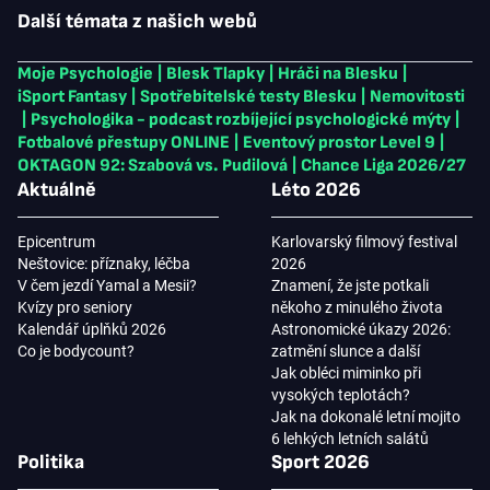
Další témata z našich webů
Moje Psychologie
|
Blesk Tlapky
|
Hráči na Blesku
|
iSport Fantasy
|
Spotřebitelské testy Blesku
|
Nemovitosti
|
Psychologika - podcast rozbíjející psychologické mýty
|
Fotbalové přestupy ONLINE
|
Eventový prostor Level 9
|
OKTAGON 92: Szabová vs. Pudilová
|
Chance Liga 2026/27
Aktuálně
Léto 2026
Epicentrum
Karlovarský filmový festival
Neštovice: příznaky, léčba
2026
V čem jezdí Yamal a Mesii?
Znamení, že jste potkali
Kvízy pro seniory
někoho z minulého života
Kalendář úplňků 2026
Astronomické úkazy 2026:
Co je bodycount?
zatmění slunce a další
Jak obléci miminko při
vysokých teplotách?
Jak na dokonalé letní mojito
6 lehkých letních salátů
Politika
Sport 2026