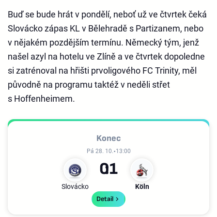
Buď se bude hrát v pondělí, neboť už ve čtvrtek čeká
Slovácko zápas KL v Bělehradě s Partizanem, nebo
v nějakém pozdějším termínu. Německý tým, jenž
našel azyl na hotelu ve Zlíně a ve čtvrtek dopoledne
si zatrénoval na hřišti prvoligového FC Trinity, měl
původně na programu taktéž v neděli střet
s Hoffenheimem.
Konec
Pá 28. 10.
13:00
0
1
Slovácko
Köln
Detail