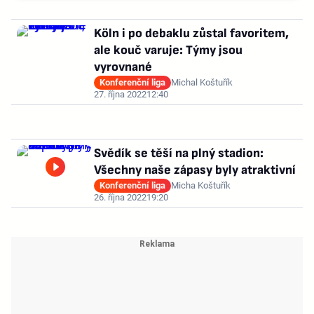
Köln i po debaklu zůstal favoritem,
ale kouč varuje: Týmy jsou
vyrovnané
Konferenční liga
Michal Koštuřík
27. října 2022
12:40
Svědík se těší na plný stadion:
Všechny naše zápasy byly atraktivní
Konferenční liga
Micha Koštuřík
26. října 2022
19:20