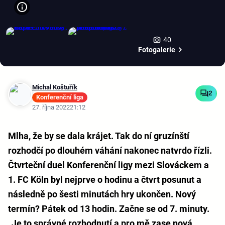
40
Fotogalerie
Michal Koštuřík
2
Konferenční liga
27. října 2022
21:12
Mlha, že by se dala krájet. Tak do ní gruzínští
rozhodčí po dlouhém váhání nakonec natvrdo řízli.
Čtvrteční duel Konferenční ligy mezi Slováckem a
1. FC Köln byl nejprve o hodinu a čtvrt posunut a
následně po šesti minutách hry ukončen. Nový
termín? Pátek od 13 hodin. Začne se od 7. minuty.
„Je to správné rozhodnutí a pro mě zase nová