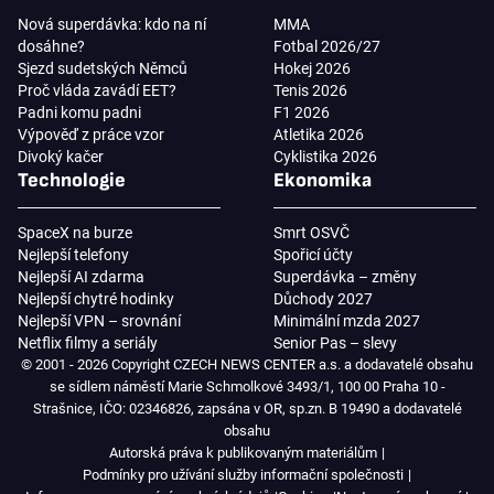
Nová superdávka: kdo na ní
MMA
dosáhne?
Fotbal 2026/27
Sjezd sudetských Němců
Hokej 2026
Proč vláda zavádí EET?
Tenis 2026
Padni komu padni
F1 2026
Výpověď z práce vzor
Atletika 2026
Divoký kačer
Cyklistika 2026
Technologie
Ekonomika
SpaceX na burze
Smrt OSVČ
Nejlepší telefony
Spořicí účty
Nejlepší AI zdarma
Superdávka – změny
Nejlepší chytré hodinky
Důchody 2027
Nejlepší VPN – srovnání
Minimální mzda 2027
Netflix filmy a seriály
Senior Pas – slevy
© 2001 - 2026 Copyright CZECH NEWS CENTER a.s. a dodavatelé obsahu
se sídlem náměstí Marie Schmolkové 3493/1, 100 00 Praha 10 -
Strašnice, IČO: 02346826, zapsána v OR, sp.zn. B 19490 a dodavatelé
obsahu
Autorská práva k publikovaným materiálům
Podmínky pro užívání služby informační společnosti