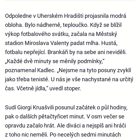
Odpoledne v Uherském Hradišti projasnila modrá
obloha. Bylo nádherně, teploučko. Když se blížil
výkop fotbalového svátku, začala na Městský
stadion Miroslava Valenty padat mlha. Hustá,
fotbalu nepřející. Brankáři by na sebe ani neviděli.
„Každé dvě minuty se měnily podmínky,“
poznamenal Kadlec. „Nejsme na tyto posuny zvyklí
jako třeba tenisté. U nás je vše nachystané na určitý
čas. Včetně jídla,“ uvedl stoper.
Sudí Giorgi Kruašvili posunul začátek o půl hodiny,
pak o dalších pětačtyřicet minut. V osm večer se
opravdu začalo hrát. Ale diváci a nejspíš ani hráči
z toho nic neměli. Po necelých sedmi minutách