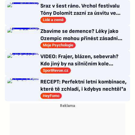
Sraz v šest ráno. Vrchol festivalu
Tóny Dolomit zazní za úsvitu ve
3000 metrech
Lidé a země
Zbavíme se demence? Léky jako
Ozempic mohou přinést zásadní
průlom v léčbě Alzheimerovy
Moje Psychologie
choroby
VIDEO: Frajer, blázen, sebevrah?
Kdo jiný by na silničním kole
dokázal tyhle triky?
SportRevue.cz
RECEPT: Perfektní letní kombinace,
které tě zchladí, i kdybys nechtěl*a
HeyFomo