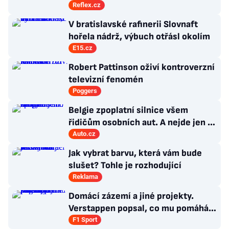
vydržet, varuje klimatolog Radim
Reflex.cz
Tolasz
V bratislavské rafinerii Slovnaft
hořela nádrž, výbuch otřásl okolím
E15.cz
Robert Pattinson oživí kontroverzní
televizní fenomén
Poggers
Belgie zpoplatní silnice všem
řidičům osobních aut. A nejde jen o
dálnice
Auto.cz
Jak vybrat barvu, která vám bude
slušet? Tohle je rozhodující
Reklama
Domácí zázemí a jiné projekty.
Verstappen popsal, co mu pomáhá
se soustředit na závodění
F1 Sport