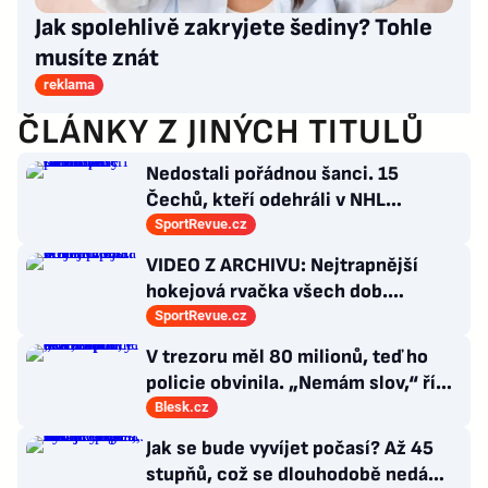
Jak spolehlivě zakryjete šediny? Tohle
musíte znát
reklama
ČLÁNKY Z JINÝCH TITULŮ
Nedostali pořádnou šanci. 15
Čechů, kteří odehráli v NHL
maximálně dva zápasy
SportRevue.cz
VIDEO Z ARCHIVU: Nejtrapnější
hokejová rvačka všech dob.
Nepadla v ní ani rána
SportRevue.cz
V trezoru měl 80 milionů, teď ho
policie obvinila. „Nemám slov,“ říká
exšéf Správy železnic
Blesk.cz
Jak se bude vyvíjet počasí? Až 45
stupňů, což se dlouhodobě nedá