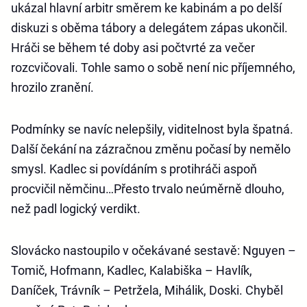
ukázal hlavní arbitr směrem ke kabinám a po delší
diskuzi s oběma tábory a delegátem zápas ukončil.
Hráči se během té doby asi počtvrté za večer
rozcvičovali. Tohle samo o sobě není nic příjemného,
hrozilo zranění.
Podmínky se navíc nelepšily, viditelnost byla špatná.
Další čekání na zázračnou změnu počasí by nemělo
smysl. Kadlec si povídáním s protihráči aspoň
procvičil němčinu…Přesto trvalo neúměrně dlouho,
než padl logický verdikt.
Slovácko nastoupilo v očekávané sestavě: Nguyen –
Tomič, Hofmann, Kadlec, Kalabiška – Havlík,
Daníček, Trávník – Petržela, Mihálik, Doski. Chyběl