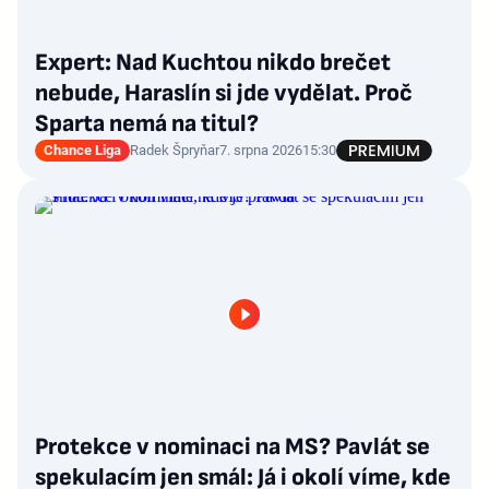
Expert: Nad Kuchtou nikdo brečet
nebude, Haraslín si jde vydělat. Proč
Sparta nemá na titul?
Chance Liga
Radek Špryňar
7. srpna 2026
15:30
Protekce v nominaci na MS? Pavlát se
spekulacím jen smál: Já i okolí víme, kde