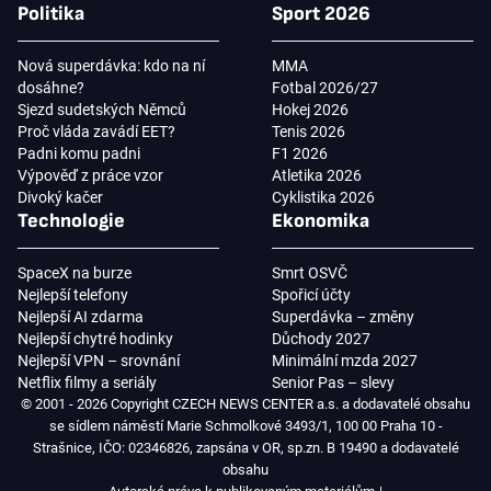
Politika
Sport 2026
Nová superdávka: kdo na ní
MMA
dosáhne?
Fotbal 2026/27
Sjezd sudetských Němců
Hokej 2026
Proč vláda zavádí EET?
Tenis 2026
Padni komu padni
F1 2026
Výpověď z práce vzor
Atletika 2026
Divoký kačer
Cyklistika 2026
Technologie
Ekonomika
SpaceX na burze
Smrt OSVČ
Nejlepší telefony
Spořicí účty
Nejlepší AI zdarma
Superdávka – změny
Nejlepší chytré hodinky
Důchody 2027
Nejlepší VPN – srovnání
Minimální mzda 2027
Netflix filmy a seriály
Senior Pas – slevy
© 2001 - 2026 Copyright CZECH NEWS CENTER a.s. a dodavatelé obsahu
se sídlem náměstí Marie Schmolkové 3493/1, 100 00 Praha 10 -
Strašnice, IČO: 02346826, zapsána v OR, sp.zn. B 19490 a dodavatelé
obsahu