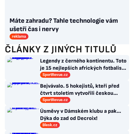
Máte zahradu? Tahle technologie vám
ušetří čas i nervy
reklama
ČLÁNKY Z JINÝCH TITULŮ
Legendy z černého kontinentu. Toto
je 15 nejlepších afrických fotbalistů
všech dob
SportRevue.cz
Bejvávalo. 5 hokejistů, kteří před
čtvrt stoletím vytvořili českou
kolonii v Ottawě
SportRevue.cz
Úsměvy v Dámském klubu a pak…
Dýka do zad od Decroix!
Blesk.cz