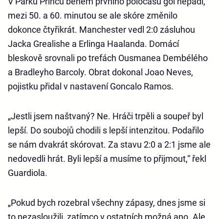
V Parku Princů během prvního poločasu gól nepadl,
mezi 50. a 60. minutou se ale skóre změnilo
dokonce čtyřikrát. Manchester vedl 2:0 zásluhou
Jacka Grealishe a Erlinga Haalanda. Domácí
bleskově srovnali po trefách Ousmanea Dembélého
a Bradleyho Barcoly. Obrat dokonal Joao Neves,
pojistku přidal v nastavení Goncalo Ramos.
„Jestli jsem naštvaný? Ne. Hráči trpěli a soupeř byl
lepší. Do soubojů chodili s lepší intenzitou. Podařilo
se nám dvakrát skórovat. Za stavu 2:0 a 2:1 jsme ale
nedovedli hrát. Byli lepší a musíme to přijmout,“ řekl
Guardiola.
„Pokud bych rozebral všechny zápasy, dnes jsme si
to nezasloužili, zatímco v ostatních možná ano. Ale