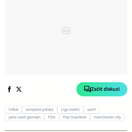
Začít diskuzi
fotbal
evropské poháry
Liga mistrů
sport
paris saint germain
PSG
Pep Guardiola
manchester city