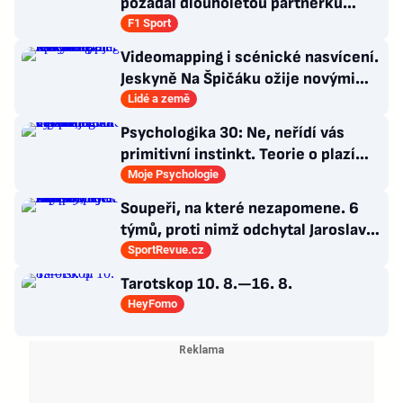
požádal dlouholetou partnerku
Carmen
F1 Sport
Videomapping i scénické nasvícení.
Jeskyně Na Špičáku ožije novými
technologiemi
Lidé a země
Psychologika 30: Ne, neřídí vás
primitivní instinkt. Teorie o plazím
mozku jen dokonalá výmluva
Moje Psychologie
Soupeři, na které nezapomene. 6
týmů, proti nimž odchytal Jaroslav
Drobný nejvíc zápasů v kariéře
SportRevue.cz
Tarotskop 10. 8.—16. 8.
HeyFomo