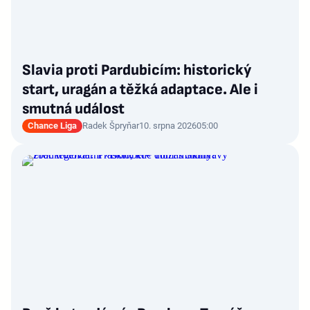
Slavia proti Pardubicím: historický
start, uragán a těžká adaptace. Ale i
smutná událost
Chance Liga
Radek Špryňar
10. srpna 2026
05:00