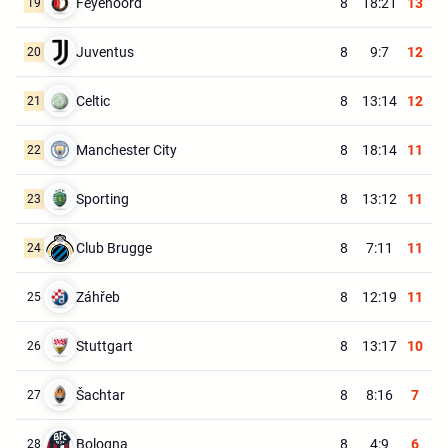
Feyenoord
8
18:21
13
19
Juventus
8
9:7
12
20
Celtic
8
13:14
12
21
Manchester City
8
18:14
11
22
Sporting
8
13:12
11
23
Club Brugge
8
7:11
11
24
Záhřeb
8
12:19
11
25
Stuttgart
8
13:17
10
26
Šachtar
8
8:16
7
27
Bologna
8
4:9
6
28