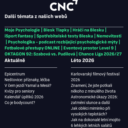
Další témata z našich webů
Moje Psychologie
|
Blesk Tlapky
|
Hráči na Blesku
|
iSport Fantasy
|
Spotřebitelské testy Blesku
|
Nemovitosti
|
Psychologika - podcast rozbíjející psychologické mýty
|
Fotbalové přestupy ONLINE
|
Eventový prostor Level 9
|
OKTAGON 92: Szabová vs. Pudilová
|
Chance Liga 2026/27
Aktuálně
Léto 2026
Epicentrum
Karlovarský filmový festival
Neštovice: příznaky, léčba
2026
V čem jezdí Yamal a Mesii?
Znamení, že jste potkali
Kvízy pro seniory
někoho z minulého života
Kalendář úplňků 2026
Astronomické úkazy 2026:
Co je bodycount?
zatmění slunce a další
Jak obléci miminko při
vysokých teplotách?
Jak na dokonalé letní mojito
6 lehkých letních salátů