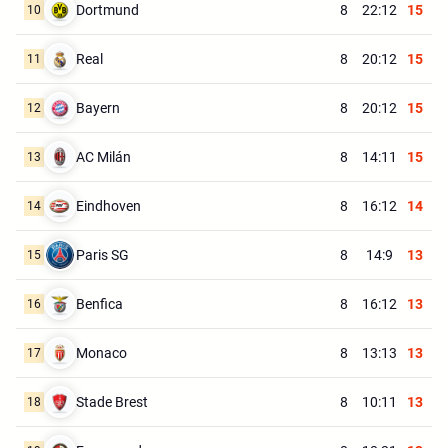
Dortmund
8
22:12
15
10
Real
8
20:12
15
11
Bayern
8
20:12
15
12
AC Milán
8
14:11
15
13
Eindhoven
8
16:12
14
14
Paris SG
8
14:9
13
15
Benfica
8
16:12
13
16
Monaco
8
13:13
13
17
Stade Brest
8
10:11
13
18