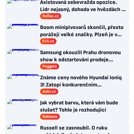
Asistovaná sebevražda opozice.
Lídr nejasný, dohoda ve hvězdách a
Antibabiš by musel být jako Spider-
Reflex.cz
Man
Boom minipivovarů skončil, přesto
porážejí velké značky. Plzeň je v
žebříčku až osmá
E15.cz
Samsung okouzlil Prahu dronovou
show k odstartování prodeje
nových produktů
Poggers
Známe ceny nového Hyundai Ioniq
3! Zatopí konkurenčním
hatchbackům?
Auto.cz
Jak vybrat barvu, která vám bude
slušet? Tohle je rozhodující
Reklama
Russell se zasnoubil. O ruku