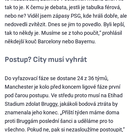
tak to je. K čemu je debata, jestli je tabulka férová,
nebo ne? Viděl jsem zápasy PSG, kde hráli dobře, ale
nedovedli zvítězit. Dnes se jim to povedlo. Byli lepší,
tak to někdy je. Musíme se z toho poučit,“ prohlásil
někdejší kouč Barcelony nebo Bayernu.
Postup? City musí vyhrát
Do vyřazovací fáze se dostane 24 z 36 týmů,
Manchester je kolo před koncem ligové fáze první
pod čarou postupu. Ve středu proto musí na Etihad
Stadium zdolat Bruggy, jakákoli bodová ztráta by
znamenala jeho konec. „Příští týden máme doma
proti Bruggám poslední šanci a uděláme pro to
všechno. Pokud ne, pak si nezasloužíme postoupit,“