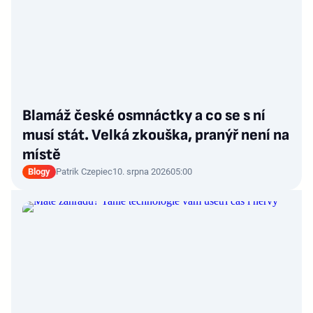
Blamáž české osmnáctky a co se s ní
musí stát. Velká zkouška, pranýř není na
místě
Blogy
Patrik Czepiec
10. srpna 2026
05:00