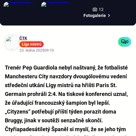
12
Fotogalerie
ČTK
0
Liga mistrů
23. ledna 2025
09:10
Trenér Pep Guardiola nebyl naštvaný, že fotbalisté
Manchesteru City navzdory dvougólovému vedení
středeční utkání Ligy mistrů na hřišti Paris St.
Germain prohráli 2:4. Na tiskové konferenci uznal,
že úřadující francouzský šampion byl lepší.
„Cityzens“ potřebují příští týden porazit doma
Bruggy, jinak v soutěži senzačně skončí.
Čtyřiapadesátiletý Španěl si myslí, že se jeho tým