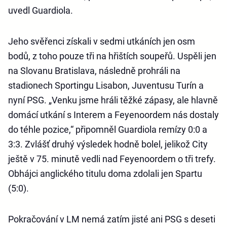
uvedl Guardiola.
Jeho svěřenci získali v sedmi utkáních jen osm
bodů, z toho pouze tři na hřištích soupeřů. Uspěli jen
na Slovanu Bratislava, následně prohráli na
stadionech Sportingu Lisabon, Juventusu Turín a
nyní PSG. „Venku jsme hráli těžké zápasy, ale hlavně
domácí utkání s Interem a Feyenoordem nás dostaly
do téhle pozice,“ připomněl Guardiola remízy 0:0 a
3:3. Zvlášť druhý výsledek hodně bolel, jelikož City
ještě v 75. minutě vedli nad Feyenoordem o tři trefy.
Obhájci anglického titulu doma zdolali jen Spartu
(5:0).
Pokračování v LM nemá zatím jisté ani PSG s deseti