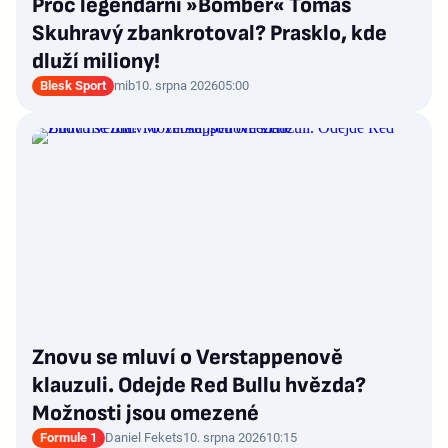
Proč legendární »Bomber« Tomáš
Skuhravý zbankrotoval? Prasklo, kde
dluží miliony!
Blesk Sport
mib
10. srpna 2026
05:00
Znovu se mluví o Verstappenově
klauzuli. Odejde Red Bullu hvězda?
Možnosti jsou omezené
Formule 1
Daniel Fekets
10. srpna 2026
10:15