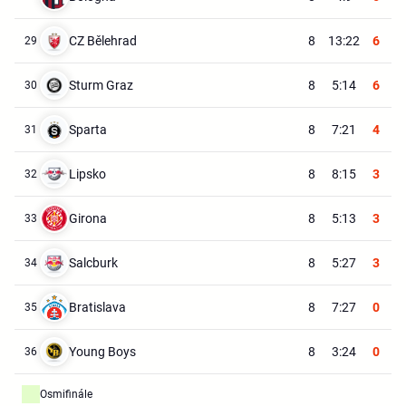
CZ Bělehrad
8
13:22
6
29
Sturm Graz
8
5:14
6
30
Sparta
8
7:21
4
31
Lipsko
8
8:15
3
32
Girona
8
5:13
3
33
Salcburk
8
5:27
3
34
Bratislava
8
7:27
0
35
Young Boys
8
3:24
0
36
Osmifinále