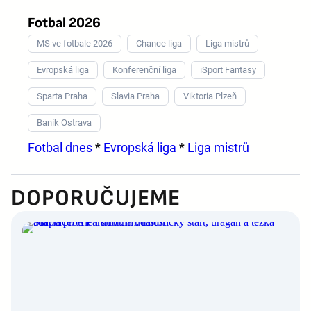
Fotbal 2026
MS ve fotbale 2026
Chance liga
Liga mistrů
Evropská liga
Konferenční liga
iSport Fantasy
Sparta Praha
Slavia Praha
Viktoria Plzeň
Baník Ostrava
Fotbal dnes
*
Evropská liga
*
Liga mistrů
DOPORUČUJEME