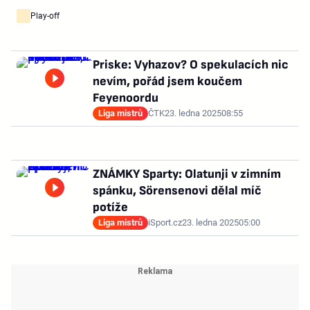
Play-off
Priske: Vyhazov? O spekulacích nic
nevím, pořád jsem koučem
Feyenoordu
Liga mistrů
ČTK
23. ledna 2025
08:55
ZNÁMKY Sparty: Olatunji v zimním
spánku, Sörensenovi dělal míč
potíže
Liga mistrů
iSport.cz
23. ledna 2025
05:00