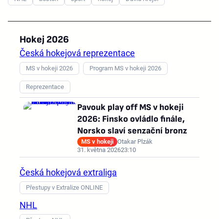
Hokej 2026
Česká hokejová reprezentace
MS v hokeji 2026
Program MS v hokeji 2026
Reprezentace
Pavouk play off MS v hokeji
2026: Finsko ovládlo finále,
Norsko slaví senzační bronz
MS v hokeji
Otakar Plzák
31. května 2026
23:10
Česká hokejová extraliga
Přestupy v Extralize ONLINE
NHL