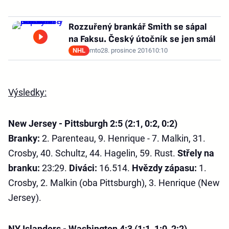
Rozzuřený brankář Smith se sápal
na Faksu. Český útočník se jen smál
NHL
mto
28. prosince 2016
10:10
Výsledky:
New Jersey - Pittsburgh 2:5 (2:1, 0:2, 0:2)
Branky:
2. Parenteau, 9. Henrique - 7. Malkin, 31.
Crosby, 40. Schultz, 44. Hagelin, 59. Rust.
Střely na
branku:
23:29.
Diváci:
16.514.
Hvězdy zápasu:
1.
Crosby, 2. Malkin (oba Pittsburgh), 3. Henrique (New
Jersey).
NY Islanders - Washington 4:3 (1:1, 1:0, 2:2)