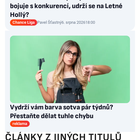
bojuje s konkurencí, udrží se na Letné
Hollý?
Chance Liga
Pavel Šťastný
6. srpna 2026
18:00
Vydrží vám barva sotva pár týdnů?
Přestaňte dělat tuhle chybu
reklama
ČLÁNKY Z JINÝCH TITULŮ