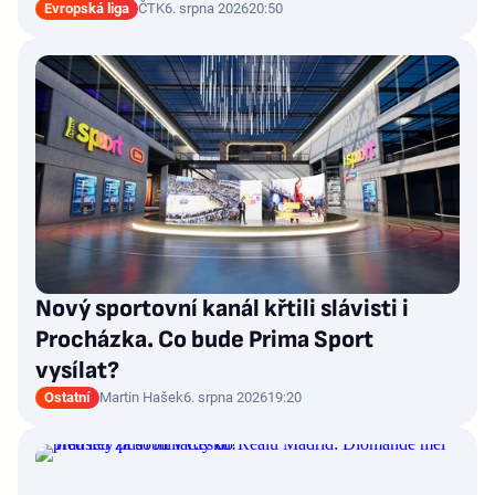
Evropská liga
ČTK
6. srpna 2026
20:50
Nový sportovní kanál křtili slávisti i
Procházka. Co bude Prima Sport
vysílat?
Ostatní
Martin Hašek
6. srpna 2026
19:20