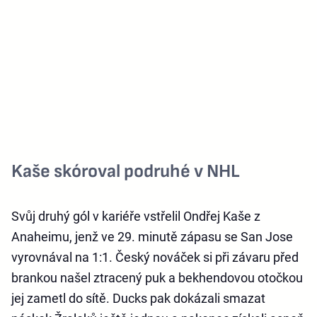
Kaše skóroval podruhé v NHL
Svůj druhý gól v kariéře vstřelil Ondřej Kaše z
Anaheimu, jenž ve 29. minutě zápasu se San Jose
vyrovnával na 1:1. Český nováček si při závaru před
brankou našel ztracený puk a bekhendovou otočkou
jej zametl do sítě. Ducks pak dokázali smazat