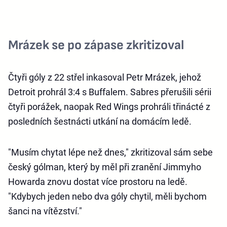
Mrázek se po zápase zkritizoval
Čtyři góly z 22 střel inkasoval Petr Mrázek, jehož
Detroit prohrál 3:4 s Buffalem. Sabres přerušili sérii
čtyři porážek, naopak Red Wings prohráli třinácté z
posledních šestnácti utkání na domácím ledě.
"Musím chytat lépe než dnes," zkritizoval sám sebe
český gólman, který by měl při zranění Jimmyho
Howarda znovu dostat více prostoru na ledě.
"Kdybych jeden nebo dva góly chytil, měli bychom
šanci na vítězství."