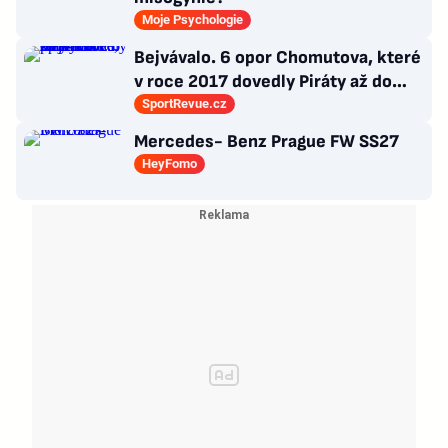
Moje Psychologie
Bejvávalo. 6 opor Chomutova, které
v roce 2017 dovedly Piráty až do
semifinále play-off
SportRevue.cz
Mercedes- Benz Prague FW SS27
HeyFomo