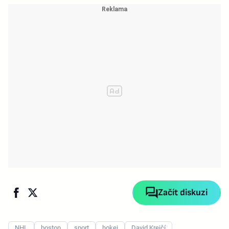
Začít diskuzi
NHL
boston
sport
hokej
David Krejčí