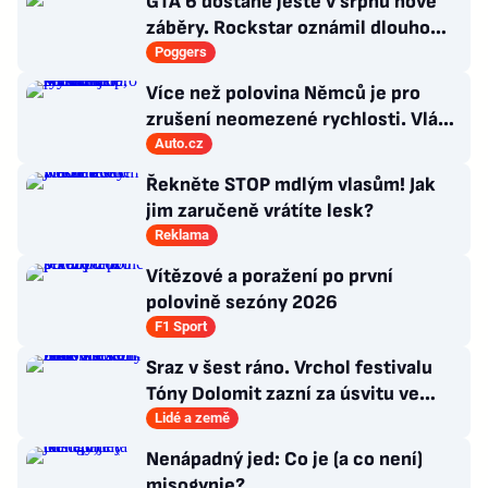
GTA 6 dostane ještě v srpnu nové
záběry. Rockstar oznámil dlouho
očekávanou prezentaci
Poggers
Více než polovina Němců je pro
zrušení neomezené rychlosti. Vláda
řekla, co si o tom myslí
Auto.cz
Řekněte STOP mdlým vlasům! Jak
jim zaručeně vrátíte lesk?
Reklama
Vítězové a poražení po první
polovině sezóny 2026
F1 Sport
Sraz v šest ráno. Vrchol festivalu
Tóny Dolomit zazní za úsvitu ve
3000 metrech
Lidé a země
Nenápadný jed: Co je (a co není)
misogynie?