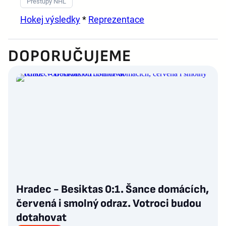
Přestupy NHL
Hokej výsledky
*
Reprezentace
DOPORUČUJEME
Hradec - Besiktas 0:1. Šance domácích,
červená i smolný odraz. Votroci budou
dotahovat