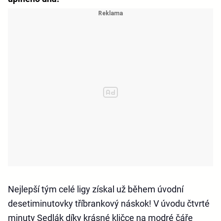
Nejlepší tým celé ligy získal už během úvodní
desetiminutovky tříbrankový náskok! V úvodu čtvrté
minuty Sedlák díky krásné kličce na modré čáře