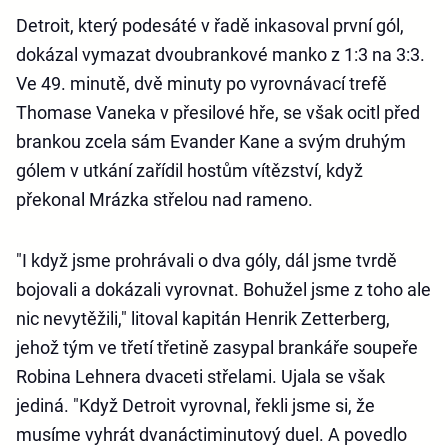
Detroit, který podesáté v řadě inkasoval první gól,
dokázal vymazat dvoubrankové manko z 1:3 na 3:3.
Ve 49. minutě, dvě minuty po vyrovnávací trefě
Thomase Vaneka v přesilové hře, se však ocitl před
brankou zcela sám Evander Kane a svým druhým
gólem v utkání zařídil hostům vítězství, když
překonal Mrázka střelou nad rameno.
"I když jsme prohrávali o dva góly, dál jsme tvrdě
bojovali a dokázali vyrovnat. Bohužel jsme z toho ale
nic nevytěžili," litoval kapitán Henrik Zetterberg,
jehož tým ve třetí třetině zasypal brankáře soupeře
Robina Lehnera dvaceti střelami. Ujala se však
jediná. "Když Detroit vyrovnal, řekli jsme si, že
musíme vyhrát dvanáctiminutový duel. A povedlo