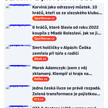
Karviná jako odrazový můstek. 10
hráčů, kteří se ze slezského klubu
probili k lukrativnímu angažmá
SportRevue.cz
6 hráčů, které Slavia od roku 2022
koupila z Mladé Boleslavi. Jak se jim
po přestupu do Edenu vedlo?
SportRevue.cz
Smrt holčičky v Alpách: Češka
zemřela při túře s rodiči
Blesk.cz
Marek Adamczyk: Jsem z něj
zklamaný. Klempíř si hraje na
ministra. Nestačí se tak tvářit, musí
Reflex.cz
zamakat
Jedna česká iluze se právě rozpadá.
Zelená transformace je pojistkou
proti chaosu
E15.cz