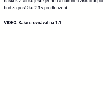
náskok Žraloků ještě jednou a nakonec získali aspoň
bod za porážku 2:3 v prodloužení.
VIDEO: Kaše srovnával na 1:1