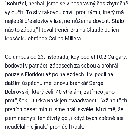
"Bohužel, nechali jsme se v nesprávný čas zbytečně
vyloučit. To si v takovou chvíli proti týmu, který má
nejlepší přesilovky v lize, nemůžeme dovolit. Stálo
nás to zápas," litoval trenér Bruins Claude Julien
krosčeku obránce Colina Millera.
Columbus od 23. listopadu, kdy podlehl 0:2 Calgary,
bodoval v patnácti zápasech za sebou a prohrál
pouze s Floridou až po nájezdech. Lví podíl na
dalším úspěchu měl znovu brankář Sergej
Bobrovskij, který čelil 40 střelám, zatímco jeho
protějšek Tuukka Rask jen dvaadvaceti. "Až na těch
prvních deset minut jsme hráli skvěle. Mrzí mě, že
jsem nechytil ten čtvrtý gól, i když bych zpětně asi
neudělal nic jinak," prohlásil Rask.