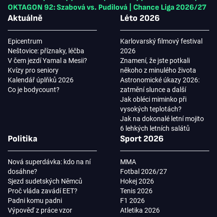
OKTAGON 92: Szabová vs. Pudilová
|
Chance Liga 2026/27
Aktuálně
Léto 2026
Epicentrum
Karlovarský filmový festival
Neštovice: příznaky, léčba
2026
V čem jezdí Yamal a Mesii?
Znamení, že jste potkali
Kvízy pro seniory
někoho z minulého života
Kalendář úplňků 2026
Astronomické úkazy 2026:
Co je bodycount?
zatmění slunce a další
Jak obléci miminko při
vysokých teplotách?
Jak na dokonalé letní mojito
6 lehkých letních salátů
Politika
Sport 2026
Nová superdávka: kdo na ní
MMA
dosáhne?
Fotbal 2026/27
Sjezd sudetských Němců
Hokej 2026
Proč vláda zavádí EET?
Tenis 2026
Padni komu padni
F1 2026
Výpověď z práce vzor
Atletika 2026