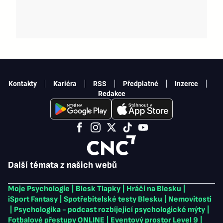
Kontakty
Kariéra
RSS
Předplatné
Inzerce
Redakce
Další témata z našich webů
Moje Psychologie
|
Blesk Tlapky
|
Hráči na Blesku
|
iSport Fantasy
|
Spotřebitelské testy Blesku
|
Nemovitosti
|
Psychologika - podcast rozbíjející psychologické mýty
|
Fotbalové přestupy ONLINE
|
Eventový prostor Level 9
|