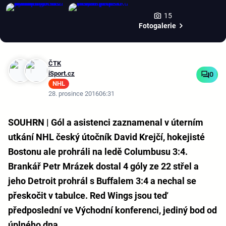
15
Fotogalerie
ČTK
iSport.cz
0
NHL
28. prosince 2016
06:31
SOUHRN | Gól a asistenci zaznamenal v úterním
utkání NHL český útočník David Krejčí, hokejisté
Bostonu ale prohráli na ledě Columbusu 3:4.
Brankář Petr Mrázek dostal 4 góly ze 22 střel a
jeho Detroit prohrál s Buffalem 3:4 a nechal se
přeskočit v tabulce. Red Wings jsou teď
předposlední ve Východní konferenci, jediný bod od
úplného dna.