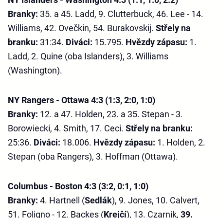
Branky:
35. a 45. Ladd, 9. Clutterbuck, 46. Lee - 14.
Williams, 42. Ovečkin, 54. Burakovskij.
Střely na
branku:
31:34.
Diváci:
15.795.
Hvězdy zápasu:
1.
Ladd, 2. Quine (oba Islanders), 3. Williams
(Washington).
NY Rangers - Ottawa 4:3 (1:3, 2:0, 1:0)
Branky:
12. a 47. Holden, 23. a 35. Stepan - 3.
Borowiecki, 4. Smith, 17. Ceci.
Střely na branku:
25:36.
Diváci:
18.006.
Hvězdy zápasu:
1. Holden, 2.
Stepan (oba Rangers), 3. Hoffman (Ottawa).
Columbus - Boston 4:3 (3:2, 0:1, 1:0)
Branky:
4. Hartnell (
Sedlák
), 9. Jones, 10. Calvert,
51. Foligno - 12. Backes (
Krejčí
), 13. Czarnik,
39.