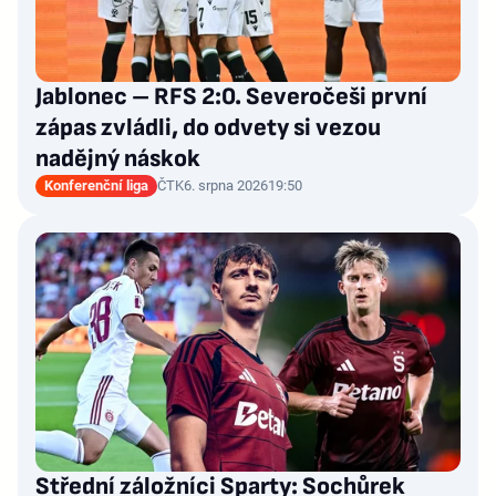
Jablonec – RFS 2:0. Severočeši první
zápas zvládli, do odvety si vezou
nadějný náskok
Konferenční liga
ČTK
6. srpna 2026
19:50
Střední záložníci Sparty: Sochůrek