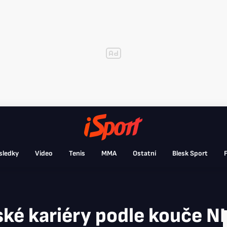
sledky
Video
Tenis
MMA
Ostatní
Blesk Sport
F
ské kariéry podle kouče N