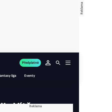
Předplatné
antasy liga
Eventy
HL: Vítězem