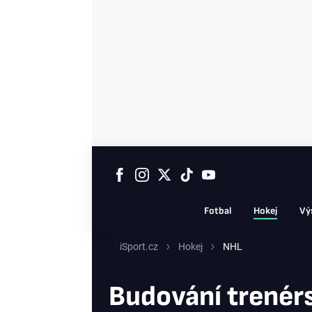
Fotbal
Hokej
Vý
iSport.cz
Hokej
NHL
Budování trenér