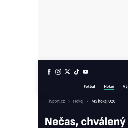
Fotbal
Hokej
Vý
iSport.cz
Hokej
MS hokej U20
Nečas, chválený 