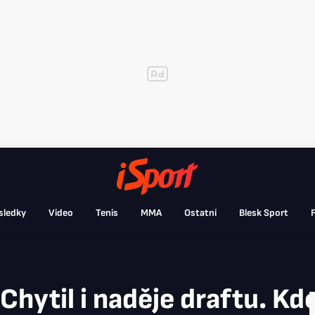
sledky
Video
Tenis
MMA
Ostatní
Blesk Sport
F
Chytil i naděje draftu. K