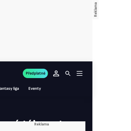
Předplatné
antasy liga
Eventy
do má táhnout