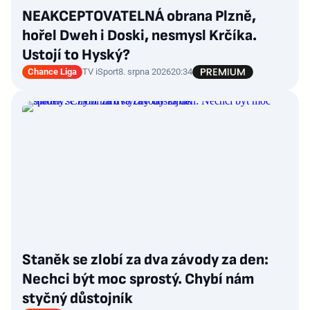
NEAKCEPTOVATELNÁ obrana Plzně,
hořel Dweh i Doski, nesmysl Krčíka.
Ustojí to Hyský?
Chance Liga
TV iSport
8. srpna 2026
20:34
Staněk se zlobí za dva závody za den:
Nechci být moc sprostý. Chybí nám
styčný důstojník