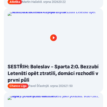
Atletika
Martin Hašek
8. srpna 2026
20:22
SESTŘIH: Boleslav - Sparta 2:0. Bezzubí
Letenští opět ztratili, domácí rozhodli v
první půli
Chance Liga
Pavel Šťastný
8. srpna 2026
21:50