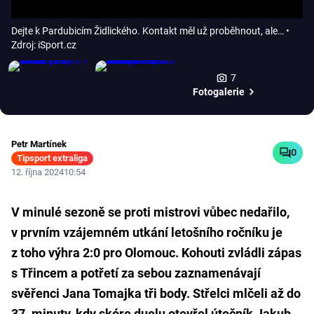
Dejte k Pardubicím Židlického. Kontakt měl už proběhnout, ale…
•
Zdroj: iSport.cz
7
Fotogalerie
Petr Martínek
0
Tipsport extraliga
12. října 2024
10:54
V minulé sezoně se proti mistrovi vůbec nedařilo,
v prvním vzájemném utkání letošního ročníku je
z toho výhra 2:0 pro Olomouc. Kohouti zvládli zápas
s Třincem a potřetí za sebou zaznamenávají
svěřenci Jana Tomajka tři body. Střelci mlčeli až do
37. minuty, kdy skóre duelu otevřel útočník Jakub