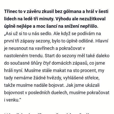
Třinec to v závěru zkusil bez gólmana a hrál v šesti
lidech na ledě tři minuty. Výhodu ale nezužitkoval
úplně nejlépe a moc šancí na snížení nepřišlo.
„Asi už si to u nás sedlo. Ale když se podívám na
první tři zápasy sezony, bylo to úplně odlišné. Hlavní
je neusnout na vavřínech a pokračovat v
nastoleném trendu. Start do sezony měl také daleko
do současné šňůry čtyř domácích zápasů, co jsme
hráli nyní. Musíme stále makat na sto procent, my
tady nemáme žádné hvězdy, vyhlášené střelce,
takže musíme nadále bojovat. Jak jsme ukázali
bojovnost v posledních duelech, musíme pokračovat
i venku.“