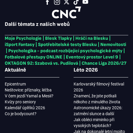
Další témata z našich webů
Moje Psychologie
|
Blesk Tlapky
|
Hráči na Blesku
|
iSport Fantasy
|
Spotřebitelské testy Blesku
|
Nemovitosti
|
Psychologika - podcast rozbíjející psychologické mýty
|
Fotbalové přestupy ONLINE
|
Eventový prostor Level 9
|
OKTAGON 92: Szabová vs. Pudilová
|
Chance Liga 2026/27
Aktuálně
Léto 2026
Epicentrum
Karlovarský filmový festival
Neštovice: příznaky, léčba
2026
V čem jezdí Yamal a Mesii?
Znamení, že jste potkali
Kvízy pro seniory
někoho z minulého života
Kalendář úplňků 2026
Astronomické úkazy 2026:
Co je bodycount?
zatmění slunce a další
Jak obléci miminko při
vysokých teplotách?
Jak na dokonalé letní mojito