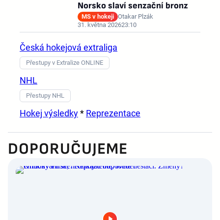
Norsko slaví senzační bronz
MS v hokeji
Otakar Plzák
31. května 2026
23:10
Česká hokejová extraliga
Přestupy v Extralize ONLINE
NHL
Přestupy NHL
Hokej výsledky
*
Reprezentace
DOPORUČUJEME