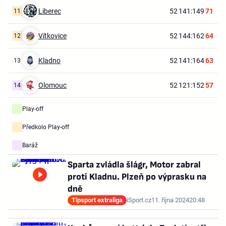
Liberec
52
141:149
71
11
Vítkovice
52
144:162
64
12
Kladno
52
141:164
63
13
Olomouc
52
121:152
57
14
Play-off
Předkolo Play-off
Baráž
Sparta zvládla šlágr, Motor zabral
proti Kladnu. Plzeň po výprasku na
dně
Tipsport extraliga
iSport.cz
11. října 2024
20:48