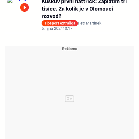
Kuskův první hattrick: Zaplatím tři
tisíce. Za kolik je v Olomouci
rozvod?
Tipsport extraliga
Petr Martínek
5. října 2024
10:17