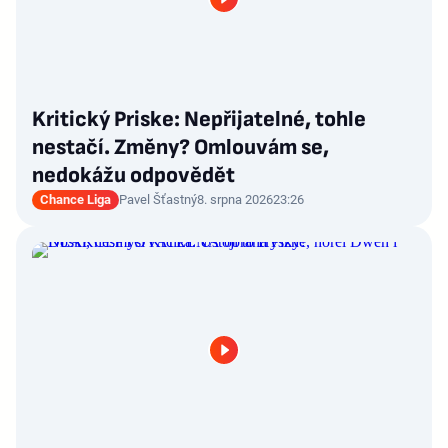
Kritický Priske: Nepřijatelné, tohle
nestačí. Změny? Omlouvám se,
nedokážu odpovědět
Chance Liga
Pavel Šťastný
8. srpna 2026
23:26