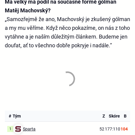
Má velký má podíl na současné formě gólman
Matěj Machovský?
„Samozřejmě že ano, Machovský je zkušený gólman
a my mu věříme. Když něco pokazíme, on nás z toho
vytáhne a je naším důležitým článkem. Budeme jen
doufat, ať to všechno dobře pokryje i nadále.“
#
Tým
Z
Skóre
B
Sparta
52
177:110
104
1