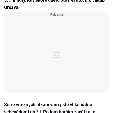
Orsava.
Série vítězných utkání vám jistě vlila hodně
sebevědomí do žil. Po tom horším začátku to