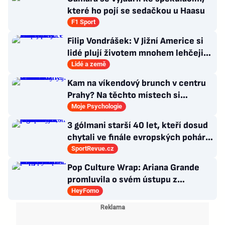
které ho pojí se sedačkou u Haasu
F1 Sport
Filip Vondrášek: V Jižní Americe si
lidé plují životem mnohem lehčeji,
věci tolik neřeší
Lidé a země
Kam na víkendový brunch v centru
Prahy? Na těchto místech si
dlouhou snídani užívají i místní
Moje Psychologie
3 gólmani starší 40 let, kteří dosud
chytali ve finále evropských pohárů.
Všichni odešli ze hřiště jako
SportRevue.cz
poražení
Pop Culture Wrap: Ariana Grande
promluvila o svém ústupu z
veřejného života a Sophia z
HeyFomo
KATSEYE si dává pauzu od skupiny