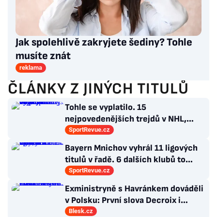
Jak spolehlivě zakryjete šediny? Tohle
musíte znát
reklama
ČLÁNKY Z JINÝCH TITULŮ
Tohle se vyplatilo. 15
nejpovedenějších trejdů v NHL,
které byly upečeny na poslední
SportRevue.cz
chvíli
Bayern Mnichov vyhrál 11 ligových
titulů v řadě. 6 dalších klubů to
zvládlo také, některé i víckrát
SportRevue.cz
Exministryně s Havránkem dováděli
v Polsku: První slova Decroix i
Havránkové!
Blesk.cz