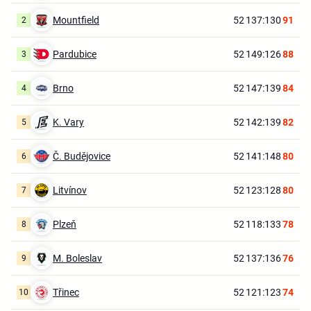
Mountfield
52
137:130
91
2
Pardubice
52
149:126
88
3
Brno
52
147:139
84
4
K. Vary
52
142:139
82
5
Č. Budějovice
52
141:148
80
6
Litvínov
52
123:128
80
7
Plzeň
52
118:133
78
8
M. Boleslav
52
137:136
76
9
Třinec
52
121:123
74
10