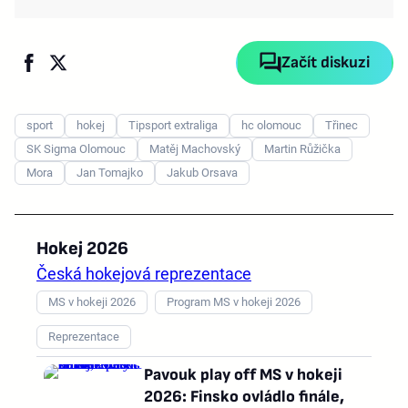
Začít diskuzi
sport
hokej
Tipsport extraliga
hc olomouc
Třinec
SK Sigma Olomouc
Matěj Machovský
Martin Růžička
Mora
Jan Tomajko
Jakub Orsava
Hokej 2026
Česká hokejová reprezentace
MS v hokeji 2026
Program MS v hokeji 2026
Reprezentace
Pavouk play off MS v hokeji
2026: Finsko ovládlo finále,