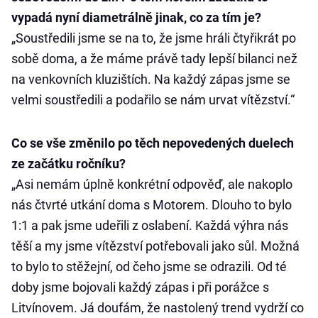
vypadá nyní diametrálně jinak, co za tím je?
„Soustředili jsme se na to, že jsme hráli čtyřikrát po
sobě doma, a že máme právě tady lepší bilanci než
na venkovních kluzištích. Na každý zápas jsme se
velmi soustředili a podařilo se nám urvat vítězství.“
Co se vše změnilo po těch nepovedených duelech
ze začátku ročníku?
„Asi nemám úplně konkrétní odpověď, ale nakoplo
nás čtvrté utkání doma s Motorem. Dlouho to bylo
1:1 a pak jsme udeřili z oslabení. Každá výhra nás
těší a my jsme vítězství potřebovali jako sůl. Možná
to bylo to stěžejní, od čeho jsme se odrazili. Od té
doby jsme bojovali každý zápas i při porážce s
Litvínovem. Já doufám, že nastolený trend vydrží co