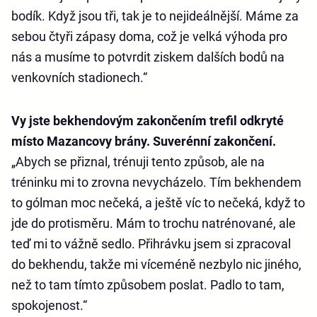
bodík. Když jsou tři, tak je to nejideálnější. Máme za
sebou čtyři zápasy doma, což je velká výhoda pro
nás a musíme to potvrdit ziskem dalších bodů na
venkovních stadionech.“
Vy jste bekhendovým zakončením trefil odkryté
místo Mazancovy brány. Suverénní zakončení.
„Abych se přiznal, trénuji tento způsob, ale na
tréninku mi to zrovna nevycházelo. Tím bekhendem
to gólman moc nečeká, a ještě víc to nečeká, když to
jde do protisměru. Mám to trochu natrénované, ale
teď mi to vážně sedlo. Přihrávku jsem si zpracoval
do bekhendu, takže mi víceméně nezbylo nic jiného,
než to tam tímto způsobem poslat. Padlo to tam,
spokojenost.“