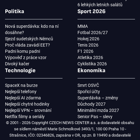
6 lehkých letních salátů
Politika
Sport 2026
Nová superdávka: kdo na ní
MMA
dosáhne?
Fotbal 2026/27
Sjezd sudetských Němců
Hokej 2026
Proč vláda zavádí EET?
Tenis 2026
Padni komu padni
F1 2026
Výpověď z práce vzor
Atletika 2026
Divoký kačer
Cyklistika 2026
Technologie
Ekonomika
SpaceX na burze
Smrt OSVČ
Nejlepší telefony
Spořicí účty
Nejlepší AI zdarma
Superdávka – změny
Nejlepší chytré hodinky
Důchody 2027
Nejlepší VPN – srovnání
Minimální mzda 2027
Netflix filmy a seriály
Senior Pas – slevy
© 2001 - 2026 Copyright CZECH NEWS CENTER a.s. a dodavatelé obsahu
se sídlem náměstí Marie Schmolkové 3493/1, 100 00 Praha 10 -
Strašnice, IČO: 02346826, zapsána v OR, sp.zn. B 19490 a dodavatelé