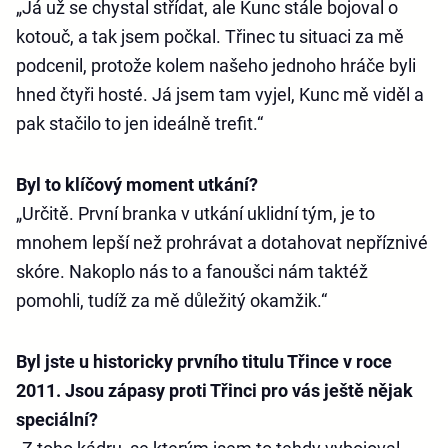
„Já už se chystal střídat, ale Kunc stále bojoval o
kotouč, a tak jsem počkal. Třinec tu situaci za mě
podcenil, protože kolem našeho jednoho hráče byli
hned čtyři hosté. Já jsem tam vyjel, Kunc mě viděl a
pak stačilo to jen ideálně trefit.“
Byl to klíčový moment utkání?
„Určitě. První branka v utkání uklidní tým, je to
mnohem lepší než prohrávat a dotahovat nepříznivé
skóre. Nakoplo nás to a fanoušci nám taktéž
pomohli, tudíž za mě důležitý okamžik.“
Byl jste u historicky prvního titulu Třince v roce
2011. Jsou zápasy proti Třinci pro vás ještě nějak
speciální?