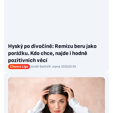
Hyský po divočině: Remízu beru jako
porážku. Kdo chce, najde i hodně
pozitivních věcí
Chance Liga
Jonáš Bartoš
8. srpna 2026
20:55