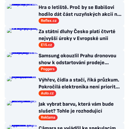
Hra o letiště. Proč by se Babišovi
hodilo dát část ruzyňských akcií na
burzu?
Reflex.cz
Za státní dluhy Česko platí čtvrté
nejvyšší úroky v Evropské unii
E15.cz
Samsung okouzlil Prahu dronovou
show k odstartování prodeje
nových produktů
Poggers
Výhřev, čidla a stačí, říká průzkum.
Pokročilá elektronika není prioritou
zákazníků
Auto.cz
Jak vybrat barvu, která vám bude
slušet? Tohle je rozhodující
Reklama
Câmara se vyjádřil ke spekulacím,