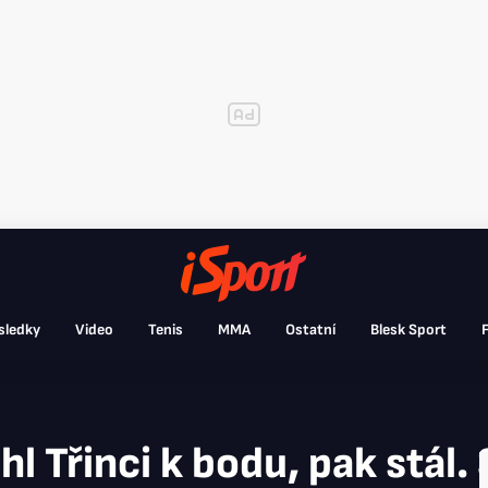
sledky
Video
Tenis
MMA
Ostatní
Blesk Sport
F
l Třinci k bodu, pak stál. 