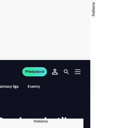
Předplatné
antasy liga
Eventy
Snad se chytil,