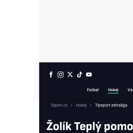
Fotbal
Hokej
Vý
iSport.cz
Hokej
Tipsport extraliga
Žolík Teplý pomoh