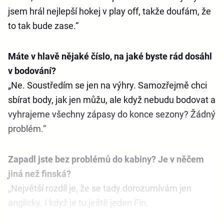
jsem hrál nejlepší hokej v play off, takže doufám, že
to tak bude zase.“
Máte v hlavě nějaké číslo, na jaké byste rád dosáhl
v bodování?
„Ne. Soustředím se jen na výhry. Samozřejmě chci
sbírat body, jak jen můžu, ale když nebudu bodovat a
vyhrajeme všechny zápasy do konce sezony? Žádný
problém.“
Zapadl jste bez problémů do kabiny? Je v něčem
jiná než finská?
„Největší rozdíl je, že se tady dorozumívám jen
anglicky. I když je tu ještě jeden Fin,