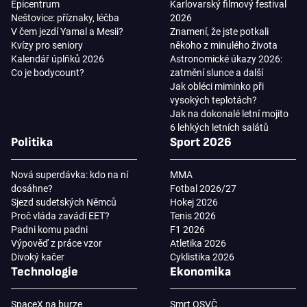
Epicentrum
Karlovarský filmový festival
Neštovice: příznaky, léčba
2026
V čem jezdí Yamal a Mesii?
Znamení, že jste potkali
Kvízy pro seniory
někoho z minulého života
Kalendář úplňků 2026
Astronomické úkazy 2026:
Co je bodycount?
zatmění slunce a další
Jak obléci miminko při
vysokých teplotách?
Jak na dokonalé letní mojito
6 lehkých letních salátů
Politika
Sport 2026
Nová superdávka: kdo na ní
MMA
dosáhne?
Fotbal 2026/27
Sjezd sudetských Němců
Hokej 2026
Proč vláda zavádí EET?
Tenis 2026
Padni komu padni
F1 2026
Výpověď z práce vzor
Atletika 2026
Divoký kačer
Cyklistika 2026
Technologie
Ekonomika
SpaceX na burze
Smrt OSVČ