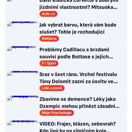
Další klasická corvette s dobrými
jízdními vlastnostmi? Mitsuoka
znovu využije legendární MX-5
Auto.cz
Jak vybrat barvu, která vám bude
slušet? Tohle je rozhodující
Reklama
Problémy Cadillacu s brzdami
souvisí podle Bottase s jejich
chlazením
F1 Sport
Sraz v šest ráno. Vrchol festivalu
Tóny Dolomit zazní za úsvitu ve
3000 metrech
Lidé a země
Zbavíme se demence? Léky jako
Ozempic mohou přinést zásadní
průlom v léčbě Alzheimerovy
Moje Psychologie
choroby
VIDEO: Frajer, blázen, sebevrah?
Kdo jiný by na silničním kole