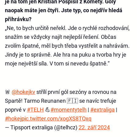
je na tom jen Kristián Pospíšil z Komety. Góly
naopak máte jen čtyři. Jste typ, co nejdřív hledá
přihrávku?
„Ne, to bych určitě neřekl. Jde o rychlé rozhodování,
snažím se vždycky najít nejlepší řešení. Občas
zvolím špatné, měl bych třeba vystřelit a nahrávám.
Jindy je to správně. Ale hra na puku a tvorba hry je
moje největší síla. V tom si nevedu špatně.“
🚨
@hokejkv
střílí první gól sezóny a rovnou na
Spartě! Tarmo Reunanen 🇫🇮 se navíc trefuje
poprvé v
#TELH
💪
#momentytelh
|
#extraliga
|
#hokej
pic.twitter.com/xogXS8TQxq
— Tipsport extraliga (@telhcz)
22. září 2024