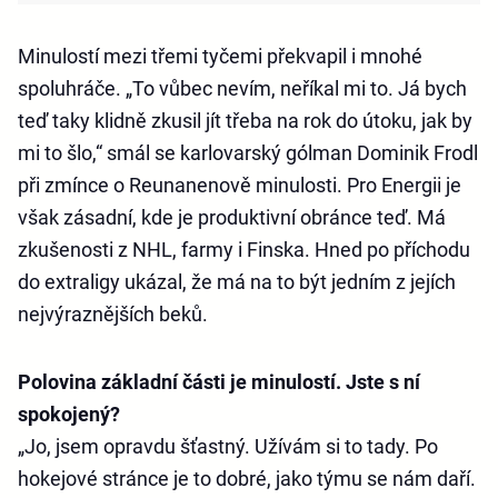
Minulostí mezi třemi tyčemi překvapil i mnohé
spoluhráče. „To vůbec nevím, neříkal mi to. Já bych
teď taky klidně zkusil jít třeba na rok do útoku, jak by
mi to šlo,“ smál se karlovarský gólman Dominik Frodl
při zmínce o Reunanenově minulosti. Pro Energii je
však zásadní, kde je produktivní obránce teď. Má
zkušenosti z NHL, farmy i Finska. Hned po příchodu
do extraligy ukázal, že má na to být jedním z jejích
nejvýraznějších beků.
Polovina základní části je minulostí. Jste s ní
spokojený?
„Jo, jsem opravdu šťastný. Užívám si to tady. Po
hokejové stránce je to dobré, jako týmu se nám daří.