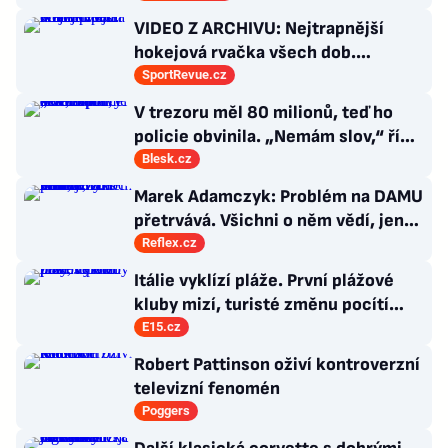
VIDEO Z ARCHIVU: Nejtrapnější
hokejová rvačka všech dob.
Nepadla v ní ani rána
SportRevue.cz
V trezoru měl 80 milionů, teď ho
policie obvinila. „Nemám slov,“ říká
exšéf Správy železnic
Blesk.cz
Marek Adamczyk: Problém na DAMU
přetrvává. Všichni o něm vědí, jen
moc nevědí, co s ním
Reflex.cz
Itálie vyklízí pláže. První plážové
kluby mizí, turisté změnu pocítí
brzy
E15.cz
Robert Pattinson oživí kontroverzní
televizní fenomén
Poggers