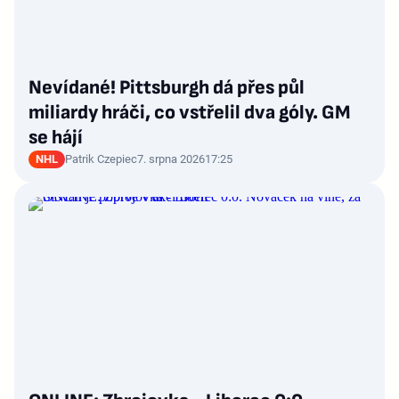
Nevídané! Pittsburgh dá přes půl
miliardy hráči, co vstřelil dva góly. GM
se hájí
NHL
Patrik Czepiec
7. srpna 2026
17:25