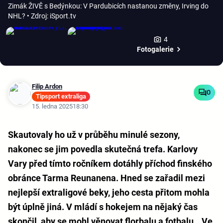
Zimák ŽIVĚ s Bedýnkou: V Pardubicích nastanou změny, Irving do
NHL?
• Zdroj: iSport.tv
4
Fotogalerie
Filip Ardon
0
Tipsport extraliga
15. ledna 2025
18:30
Skautovaly ho už v průběhu minulé sezony,
nakonec se jim povedla skutečná trefa. Karlovy
Vary před tímto ročníkem dotáhly příchod finského
obránce Tarma Reunanena. Hned se zařadil mezi
nejlepší extraligové beky, jeho cesta přitom mohla
být úplně jiná. V mládí s hokejem na nějaký čas
skončil, aby se mohl věnovat florbalu a fotbalu. „Ve