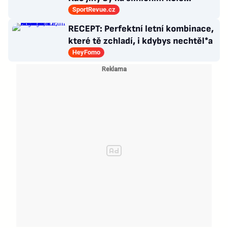
dokázal tyhle triky?
SportRevue.cz
RECEPT: Perfektní letní kombinace,
které tě zchladí, i kdybys nechtěl*a
HeyFomo