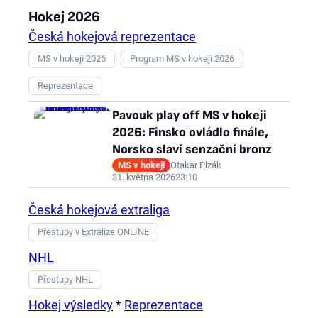
Hokej 2026
Česká hokejová reprezentace
MS v hokeji 2026
Program MS v hokeji 2026
Reprezentace
Pavouk play off MS v hokeji
2026: Finsko ovládlo finále,
Norsko slaví senzační bronz
MS v hokeji
Otakar Plzák
31. května 2026
23:10
Česká hokejová extraliga
Přestupy v Extralize ONLINE
NHL
Přestupy NHL
Hokej výsledky
*
Reprezentace