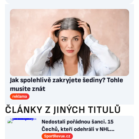
Jak spolehlivě zakryjete šediny? Tohle
musíte znát
reklama
ČLÁNKY Z JINÝCH TITULŮ
Nedostali pořádnou šanci. 15
Čechů, kteří odehráli v NHL
maximálně dva zápasy
SportRevue.cz