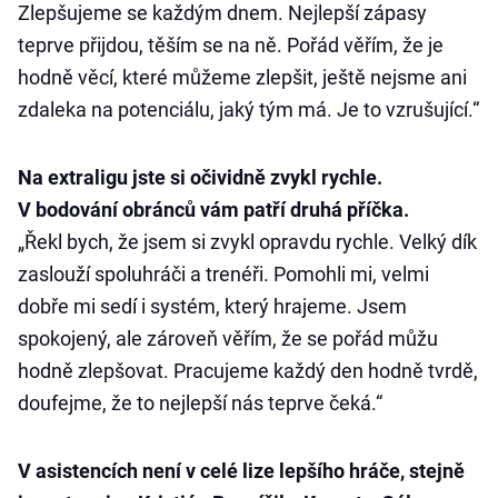
Zlepšujeme se každým dnem. Nejlepší zápasy
teprve přijdou, těším se na ně. Pořád věřím, že je
hodně věcí, které můžeme zlepšit, ještě nejsme ani
zdaleka na potenciálu, jaký tým má. Je to vzrušující.“
Na extraligu jste si očividně zvykl rychle.
V bodování obránců vám patří druhá příčka.
„Řekl bych, že jsem si zvykl opravdu rychle. Velký dík
zaslouží spoluhráči a trenéři. Pomohli mi, velmi
dobře mi sedí i systém, který hrajeme. Jsem
spokojený, ale zároveň věřím, že se pořád můžu
hodně zlepšovat. Pracujeme každý den hodně tvrdě,
doufejme, že to nejlepší nás teprve čeká.“
V asistencích není v celé lize lepšího hráče, stejně