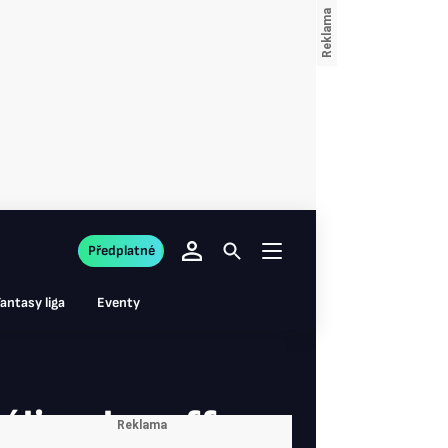
Předplatné
antasy liga
Eventy
i v play off,