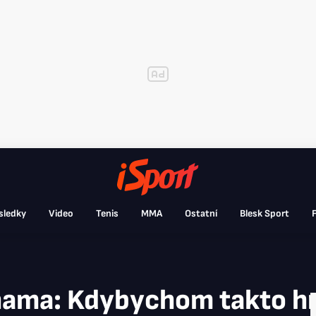
sledky
Video
Tenis
MMA
Ostatní
Blesk Sport
F
ama: Kdybychom takto hrál