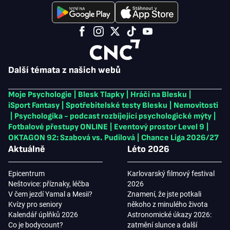
Další témata z našich webů
Moje Psychologie
|
Blesk Tlapky
|
Hráči na Blesku
|
iSport Fantasy
|
Spotřebitelské testy Blesku
|
Nemovitosti
|
Psychologika - podcast rozbíjející psychologické mýty
|
Fotbalové přestupy ONLINE
|
Eventový prostor Level 9
|
OKTAGON 92: Szabová vs. Pudilová
|
Chance Liga 2026/27
Aktuálně
Léto 2026
Epicentrum
Karlovarský filmový festival
Neštovice: příznaky, léčba
2026
V čem jezdí Yamal a Mesii?
Znamení, že jste potkali
Kvízy pro seniory
někoho z minulého života
Kalendář úplňků 2026
Astronomické úkazy 2026:
Co je bodycount?
zatmění slunce a další