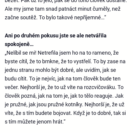
běžet. Pak už to jelo, pak se do toho člověk dostane.
Ale my jsme tam snad patnáct minut čuměly, než
začne soutěž. To bylo takové nepříjemné…“
Ani po druhém pokusu jste se ale netvářila
spokojeně…
„Nelíbil se mi! Netrefila jsem ho na to rameno, že
byste cítil, že to brnkne, že to vystřelí. To by zase na
jednu stranu mohlo být dobré, ale uvidím, jak se
budu cítit. To je nejvíc, jak na tom člověk bude ten
večer. Nejhorší je, že to už víte na rozcvičováku. To
člověk pozná, jak na tom je, jak to tělo reaguje. Jak
je pružné, jak jsou pružné kotníky. Nejhorší je, že už
víte, že s tím budete bojovat. Když je to dobré, tak si
s tím můžete jenom hrát.“