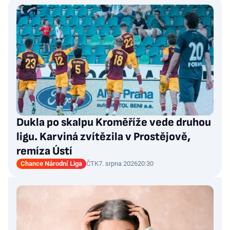
Dukla po skalpu Kroměříže vede druhou
ligu. Karviná zvítězila v Prostějově,
remíza Ústí
Chance Národní Liga
ČTK
7. srpna 2026
20:30