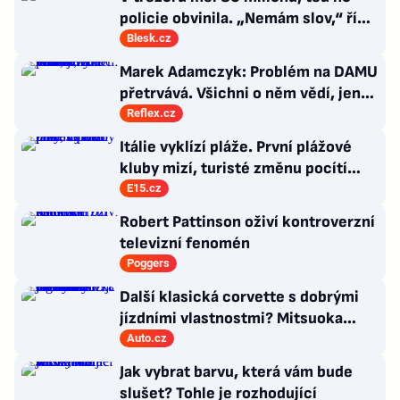
policie obvinila. „Nemám slov,“ říká
exšéf Správy železnic
Blesk.cz
Marek Adamczyk: Problém na DAMU
přetrvává. Všichni o něm vědí, jen
moc nevědí, co s ním
Reflex.cz
Itálie vyklízí pláže. První plážové
kluby mizí, turisté změnu pocítí
brzy
E15.cz
Robert Pattinson oživí kontroverzní
televizní fenomén
Poggers
Další klasická corvette s dobrými
jízdními vlastnostmi? Mitsuoka
znovu využije legendární MX-5
Auto.cz
Jak vybrat barvu, která vám bude
slušet? Tohle je rozhodující