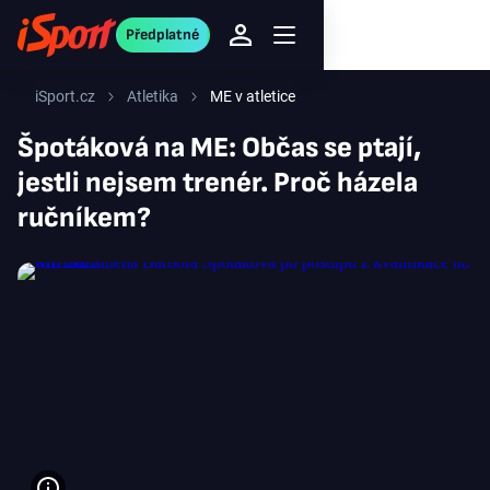
Předplatné
iSport.cz
Atletika
ME v atletice
Špotáková na ME: Občas se ptají,
jestli nejsem trenér. Proč házela
ručníkem?