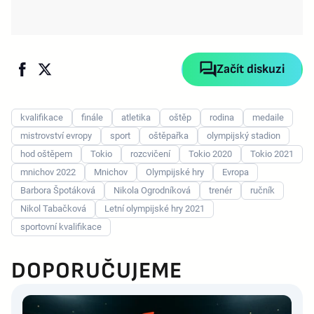
Začít diskuzi
kvalifikace
finále
atletika
oštěp
rodina
medaile
mistrovství evropy
sport
oštěpařka
olympijský stadion
hod oštěpem
Tokio
rozcvičení
Tokio 2020
Tokio 2021
mnichov 2022
Mnichov
Olympijské hry
Evropa
Barbora Špotáková
Nikola Ogrodníková
trenér
ručník
Nikol Tabačková
Letní olympijské hry 2021
sportovní kvalifikace
DOPORUČUJEME