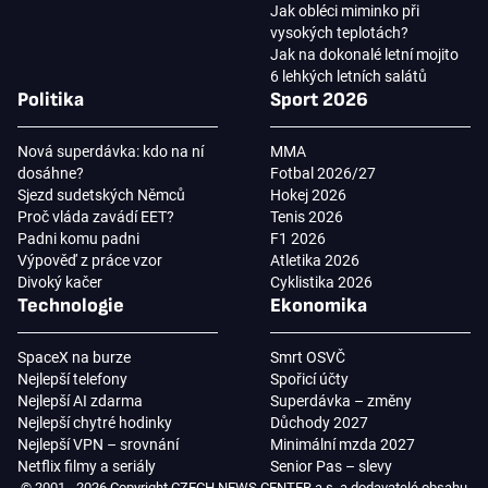
Jak obléci miminko při
vysokých teplotách?
Jak na dokonalé letní mojito
6 lehkých letních salátů
Politika
Sport 2026
Nová superdávka: kdo na ní
MMA
dosáhne?
Fotbal 2026/27
Sjezd sudetských Němců
Hokej 2026
Proč vláda zavádí EET?
Tenis 2026
Padni komu padni
F1 2026
Výpověď z práce vzor
Atletika 2026
Divoký kačer
Cyklistika 2026
Technologie
Ekonomika
SpaceX na burze
Smrt OSVČ
Nejlepší telefony
Spořicí účty
Nejlepší AI zdarma
Superdávka – změny
Nejlepší chytré hodinky
Důchody 2027
Nejlepší VPN – srovnání
Minimální mzda 2027
Netflix filmy a seriály
Senior Pas – slevy
© 2001 - 2026 Copyright CZECH NEWS CENTER a.s. a dodavatelé obsahu