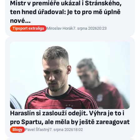
Mistr v premiéře ukázal i Stránského,
ten hned úřadoval: Je to pro mě úplně
nové…
Tipsport extraliga
Miroslav Horák
7. srpna 2026
20:23
Haraslín si zaslouží odejít. Výhra je to i
pro Spartu, ale měla by ještě zareagovat
Blogy
Pavel Šťastný
7. srpna 2026
18:02