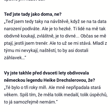
Teď jste tady jako doma, ne?
„Teď jsem tedy taky na návštěvě, když se na ta data
narození podíváte. Ale je to hezké. Ti lidé na mě tak
obdivně koukají, zvláštně, je to divné... Občas se mě
ptají, jestli jsem trenér. Ale to už se mi stává. Mladí z
týmu mi nevykají, naštěstí, to by asi dostali
záhlavek…“
Vy jste takhle před dvaceti lety obdivovala
německou legendu Heike Drechslerovou, že?
„Té bylo o tři roky míň. Ale mně nepřipadala stará
věkem. Spíš tím, že měla tolik medailí, tolik úspěchů,
to já samozřejmě nemám.“