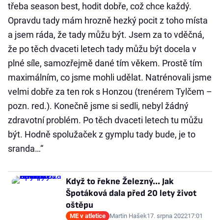
třeba season best, hodit dobře, což chce každý.
Opravdu tady mám hrozně hezký pocit z toho místa
a jsem ráda, že tady můžu být. Jsem za to vděčná,
že po těch dvaceti letech tady můžu být docela v
plné síle, samozřejmě dané tím věkem. Prostě tím
maximálním, co jsme mohli udělat. Natrénovali jsme
velmi dobře za ten rok s Honzou (trenérem Tylčem –
pozn. red.). Konečně jsme si sedli, nebyl žádný
zdravotní problém. Po těch dvaceti letech tu můžu
být. Hodně spolužaček z gymplu tady bude, je to
sranda…“
Když to řekne Železný... Jak
Špotáková dala před 20 lety život
oštěpu
ME v atletice
Martin Hašek
17. srpna 2022
17:01