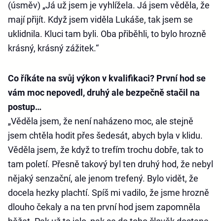
(úsměv) „Já už jsem je vyhlížela. Já jsem věděla, že
mají přijít. Když jsem viděla Lukáše, tak jsem se
uklidnila. Kluci tam byli. Oba přiběhli, to bylo hrozně
krásný, krásný zážitek.“
Co říkáte na svůj výkon v kvalifikaci? První hod se
vám moc nepovedl, druhý ale bezpečně stačil na
postup…
„Věděla jsem, že není naházeno moc, ale stejně
jsem chtěla hodit přes šedesát, abych byla v klidu.
Věděla jsem, že když to trefím trochu dobře, tak to
tam poletí. Přesně takový byl ten druhý hod, že nebyl
nějaký senzační, ale jenom trefený. Bylo vidět, že
docela hezky plachtí. Spíš mi vadilo, že jsme hrozně
dlouho čekaly a na ten první hod jsem zapomněla