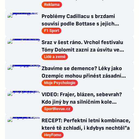
Reklama
Problémy Cadillacu s brzdami
souvisí podle Bottase s jejich
chlazením
F1 Sport
Sraz v šest ráno. Vrchol festivalu
Tóny Dolomit zazní za úsvitu ve
3000 metrech
Lidé a země
Zbavíme se demence? Léky jako
Ozempic mohou přinést zásadní
průlom v léčbě Alzheimerovy
Moje Psychologie
choroby
VIDEO: Frajer, blázen, sebevrah?
Kdo jiný by na silničním kole
dokázal tyhle triky?
SportRevue.cz
RECEPT: Perfektní letní kombinace,
které tě zchladí, i kdybys nechtěl*a
HeyFomo