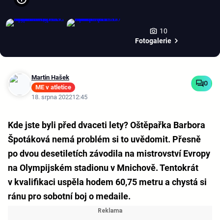
10
Fotogalerie
Martin Hašek
0
ME v atletice
18. srpna 2022
12:45
Kde jste byli před dvaceti lety? Oštěpařka Barbora
Špotáková nemá problém si to uvědomit. Přesně
po dvou desetiletích závodila na mistrovství Evropy
na Olympijském stadionu v Mnichově. Tentokrát
v kvalifikaci uspěla hodem 60,75 metru a chystá si
ránu pro sobotní boj o medaile.