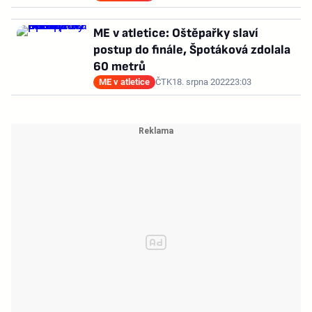
ME v atletice: Oštěpařky slaví
postup do finále, Špotáková zdolala
60 metrů
ME v atletice
ČTK
18. srpna 2022
23:03