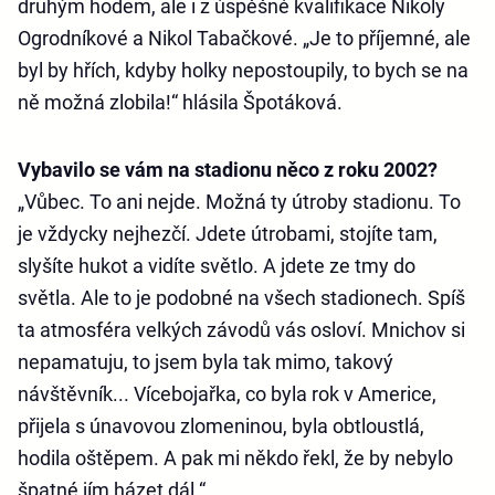
druhým hodem, ale i z úspěšné kvalifikace Nikoly
Ogrodníkové a Nikol Tabačkové. „Je to příjemné, ale
byl by hřích, kdyby holky nepostoupily, to bych se na
ně možná zlobila!“ hlásila Špotáková.
Vybavilo se vám na stadionu něco z roku 2002?
„Vůbec. To ani nejde. Možná ty útroby stadionu. To
je vždycky nejhezčí. Jdete útrobami, stojíte tam,
slyšíte hukot a vidíte světlo. A jdete ze tmy do
světla. Ale to je podobné na všech stadionech. Spíš
ta atmosféra velkých závodů vás osloví. Mnichov si
nepamatuju, to jsem byla tak mimo, takový
návštěvník... Vícebojařka, co byla rok v Americe,
přijela s únavovou zlomeninou, byla obtloustlá,
hodila oštěpem. A pak mi někdo řekl, že by nebylo
špatné jím házet dál.“