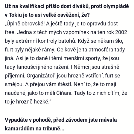
Už na kvalifikaci přišlo dost diváků, proti olympiádě
v Tokiu je to asi velké osvěžení, že?
„Úplně obrovské! A ještě tady je to opravdu dost
free. Jedna z těch mých vzpomínek na ten rok 2002
byly extrémní kontroly batohů. Když se někam šlo,
furt byly nějaké rámy. Celkově je ta atmosféra tady
jiná. Asi je to dané i těmi menšími sporty, že jsou
tady fanoušci jiného ražení. I Němci jsou strašně
příjemní. Organizátoři jsou hrozně vstřícní, furt se
smějou. A přejou vám štěstí. Není to, že to mají
naučené, jako to měli Číňani. Tady to z nich cítím, že
to je hrozně hezké.“
Vypadáte v pohodě, před závodem jste mávala
kamarádům na tribuně…