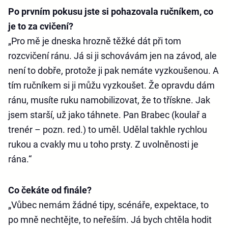
Po prvním pokusu jste si pohazovala ručníkem, co
je to za cvičení?
„Pro mě je dneska hrozně těžké dát při tom
rozcvičení ránu. Já si ji schovávám jen na závod, ale
není to dobře, protože ji pak nemáte vyzkoušenou. A
tím ručníkem si ji můžu vyzkoušet. Že opravdu dám
ránu, musíte ruku namobilizovat, že to třískne. Jak
jsem starší, už jako táhnete. Pan Brabec (koulař a
trenér – pozn. red.) to uměl. Udělal takhle rychlou
rukou a cvakly mu u toho prsty. Z uvolněnosti je
rána.“
Co čekáte od finále?
„Vůbec nemám žádné tipy, scénáře, expektace, to
po mně nechtějte, to neřeším. Já bych chtěla hodit