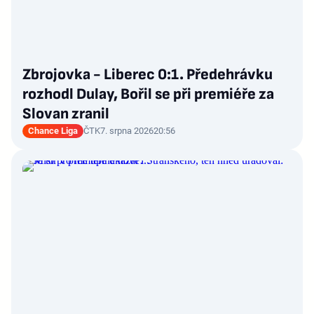
Zbrojovka - Liberec 0:1. Předehrávku
rozhodl Dulay, Bořil se při premiéře za
Slovan zranil
Chance Liga
ČTK
7. srpna 2026
20:56