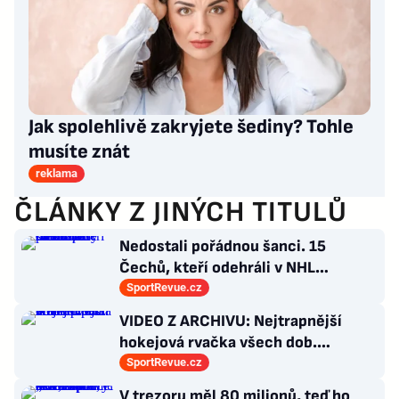
Jak spolehlivě zakryjete šediny? Tohle
musíte znát
reklama
ČLÁNKY Z JINÝCH TITULŮ
Nedostali pořádnou šanci. 15
Čechů, kteří odehráli v NHL
maximálně dva zápasy
SportRevue.cz
VIDEO Z ARCHIVU: Nejtrapnější
hokejová rvačka všech dob.
Nepadla v ní ani rána
SportRevue.cz
V trezoru měl 80 milionů, teď ho