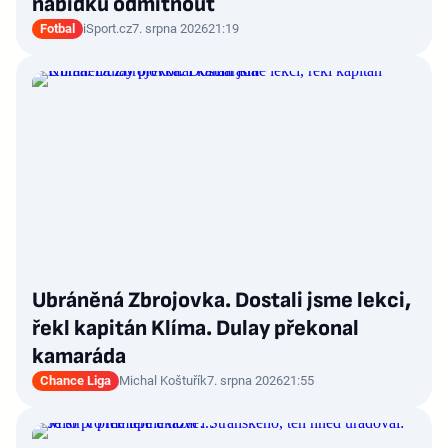
nabídku odmítnout
Fotbal
iSport.cz
7. srpna 2026
21:19
Ubráněná Zbrojovka. Dostali jsme lekci,
řekl kapitán Klíma. Dulay překonal
kamaráda
Chance Liga
Michal Koštuřík
7. srpna 2026
21:55