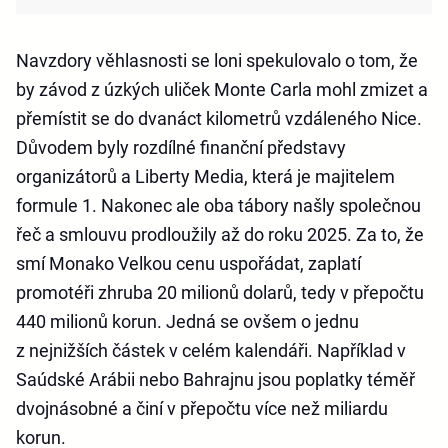
Navzdory věhlasnosti se loni spekulovalo o tom, že
by závod z úzkých uliček Monte Carla mohl zmizet a
přemístit se do dvanáct kilometrů vzdáleného Nice.
Důvodem byly rozdílné finanční představy
organizátorů a Liberty Media, která je majitelem
formule 1. Nakonec ale oba tábory našly společnou
řeč a smlouvu prodloužily až do roku 2025. Za to, že
smí Monako Velkou cenu uspořádat, zaplatí
promotéři zhruba 20 milionů dolarů, tedy v přepočtu
440 milionů korun. Jedná se ovšem o jednu
z nejnižších částek v celém kalendáři. Například v
Saúdské Arábii nebo Bahrajnu jsou poplatky téměř
dvojnásobné a činí v přepočtu více než miliardu
korun.