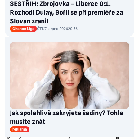
SESTŘIH: Zbrojovka - Liberec 0:1.
Rozhodl Dulay, Bořil se při premiéře za
Slovan zranil
Chance Liga
ČTK
7. srpna 2026
20:56
Jak spolehlivě zakryjete šediny? Tohle
musíte znát
reklama