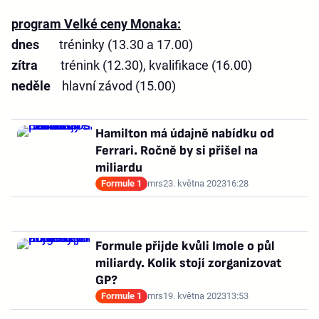
program Velké ceny Monaka:
dnes
tréninky (13.30 a 17.00)
zítra
trénink (12.30), kvalifikace (16.00)
neděle
hlavní závod (15.00)
Hamilton má údajně nabídku od
Ferrari. Ročně by si přišel na
miliardu
Formule 1
mrs
23. května 2023
16:28
Formule přijde kvůli Imole o půl
miliardy. Kolik stojí zorganizovat
GP?
Formule 1
mrs
19. května 2023
13:53