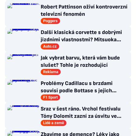
Robert Pattinson oživí kontroverzní
televizní fenomén
Poggers
Další klasická corvette s dobrými
jízdními vlastnostmi? Mitsuoka
znovu využije legendární MX-5
Auto.cz
Jak vybrat barvu, která vám bude
slušet? Tohle je rozhodující
Reklama
Problémy Cadillacu s brzdami
souvisí podle Bottase s jejich
chlazením
F1 Sport
Sraz v šest ráno. Vrchol festivalu
Tóny Dolomit zazní za úsvitu ve
3000 metrech
Lidé a země
Zbavíme se demence? Léky jako