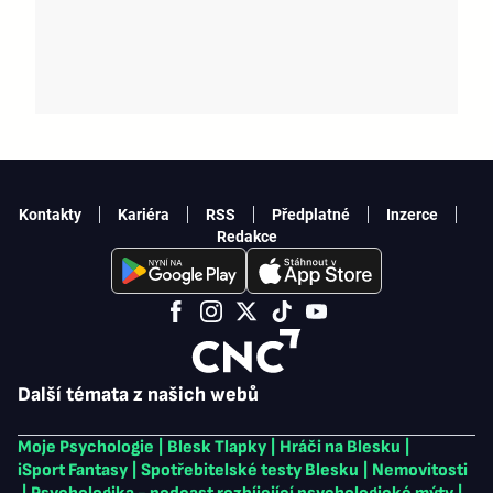
Kontakty
Kariéra
RSS
Předplatné
Inzerce
Redakce
Další témata z našich webů
Moje Psychologie
|
Blesk Tlapky
|
Hráči na Blesku
|
iSport Fantasy
|
Spotřebitelské testy Blesku
|
Nemovitosti