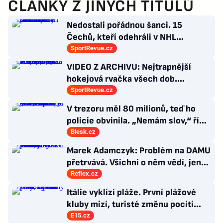
ČLÁNKY Z JINÝCH TITULŮ
Nedostali pořádnou šanci. 15
Čechů, kteří odehráli v NHL
maximálně dva zápasy
SportRevue.cz
VIDEO Z ARCHIVU: Nejtrapnější
hokejová rvačka všech dob.
Nepadla v ní ani rána
SportRevue.cz
V trezoru měl 80 milionů, teď ho
policie obvinila. „Nemám slov,“ říká
exšéf Správy železnic
Blesk.cz
Marek Adamczyk: Problém na DAMU
přetrvává. Všichni o něm vědí, jen
moc nevědí, co s ním
Reflex.cz
Itálie vyklízí pláže. První plážové
kluby mizí, turisté změnu pocítí
brzy
E15.cz