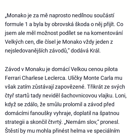
„Monako je za mě naprosto nedílnou součástí
formule 1 a byla by obrovská škoda o něj přijít. Co
jsem ale měl možnost podílet se na komentování
Velkých cen, dle čísel je Monako vždy jeden z
nejsledovanějších závodů,“ dodává Král.
Závod v Monaku je domácí Velkou cenou pilota
Ferrari Charlese Leclerca. Uličky Monte Carla mu
však zatím zůstávají zapovězené. Třikrát ze svých
čtyř startů tady neviděl šachovnicovou vlajku. Loni,
když se zdálo, že smůlu prolomil a závod před
domácími fanoušky vyhraje, doplatil na špatnou
strategii a skončil čtvrtý. „Nemám slov,“ pronesl.
Štěstí by mu mohla přinést helma ve speciálním