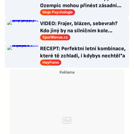
Ozempic mohou přinést zásadní
průlom v léčbě Alzheimerovy
Moje Psychologie
choroby
VIDEO: Frajer, blázen, sebevrah?
Kdo jiný by na silničním kole
dokázal tyhle triky?
SportRevue.cz
RECEPT: Perfektní letní kombinace,
které tě zchladí, i kdybys nechtěl*a
HeyFomo