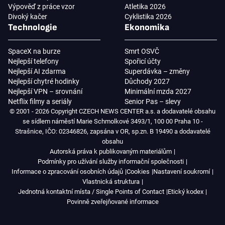
Výpověď z práce vzor
Atletika 2026
Divoký kačer
Cyklistika 2026
Technologie
Ekonomika
SpaceX na burze
Smrt OSVČ
Nejlepší telefony
Spořicí účty
Nejlepší AI zdarma
Superdávka – změny
Nejlepší chytré hodinky
Důchody 2027
Nejlepší VPN – srovnání
Minimální mzda 2027
Netflix filmy a seriály
Senior Pas – slevy
© 2001 - 2026 Copyright CZECH NEWS CENTER a.s. a dodavatelé obsahu
se sídlem náměstí Marie Schmolkové 3493/1, 100 00 Praha 10 -
Strašnice, IČO: 02346826, zapsána v OR, sp.zn. B 19490 a dodavatelé
obsahu
Autorská práva k publikovaným materiálům
Podmínky pro užívání služby informační společnosti
Informace o zpracování osobních údajů
Cookies
Nastavení soukromí
Vlastnická struktura
Jednotná kontaktní místa / Single Points of Contact
Etický kodex
Povinně zveřejňované informace