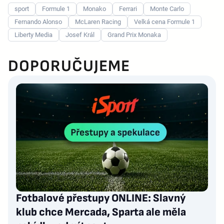
sport
Formule 1
Monako
Ferrari
Monte Carlo
Fernando Alonso
McLaren Racing
Velká cena Formule 1
Liberty Media
Josef Král
Grand Prix Monaka
DOPORUČUJEME
Fotbalové přestupy ONLINE: Slavný
klub chce Mercada, Sparta ale měla