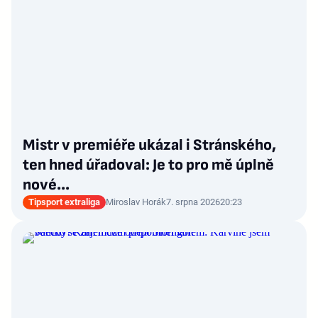
Mistr v premiéře ukázal i Stránského,
ten hned úřadoval: Je to pro mě úplně
nové…
Tipsport extraliga
Miroslav Horák
7. srpna 2026
20:23