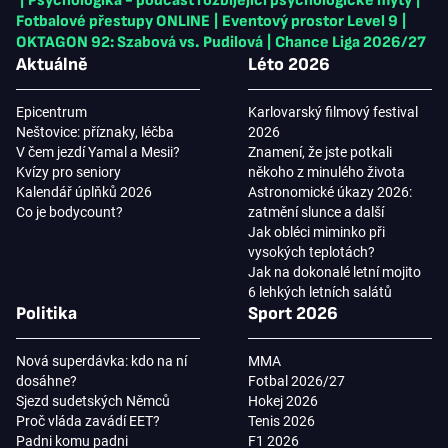
|
Psychologika - podcast rozbíjející psychologické mýty
|
Fotbalové přestupy ONLINE
|
Eventový prostor Level 9
|
OKTAGON 92: Szabová vs. Pudilová
|
Chance Liga 2026/27
Aktuálně
Léto 2026
Epicentrum
Karlovarský filmový festival
Neštovice: příznaky, léčba
2026
V čem jezdí Yamal a Mesii?
Znamení, že jste potkali
Kvízy pro seniory
někoho z minulého života
Kalendář úplňků 2026
Astronomické úkazy 2026:
Co je bodycount?
zatmění slunce a další
Jak obléci miminko při
vysokých teplotách?
Jak na dokonalé letní mojito
6 lehkých letních salátů
Politika
Sport 2026
Nová superdávka: kdo na ní
MMA
dosáhne?
Fotbal 2026/27
Sjezd sudetských Němců
Hokej 2026
Proč vláda zavádí EET?
Tenis 2026
Padni komu padni
F1 2026