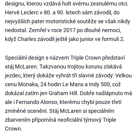
designu, kterou vzdává holt svému zesnulému otci.
Hervé Leclerc v 80. a 90. letech sám závodil, do
nejvyšších pater motoristické soutěže se však nikdy
nedostal. Zemřel v roce 2017 po dlouhé nemoci,
když Charles závodil ještě jako junior ve formuli 2.
Speciální design s názvem Triple Crown představí
stáj McLaren. Takzvanou trojitou korunu získává
jezdec, který dokáže vyhrát tři slavné závody: Velkou
cenu Monaka, 24 hodin Le Mans a Indy 500, což
dokázal zatím jen Graham Hill. Dobře našlápnuto má
ale i Fernando Alonso, kterému chybí pouze třetí
zmíněné ocenění. Stáj McLaren si speciálním
zbarvením připomíná neoficiální týmový Triple
Crown.