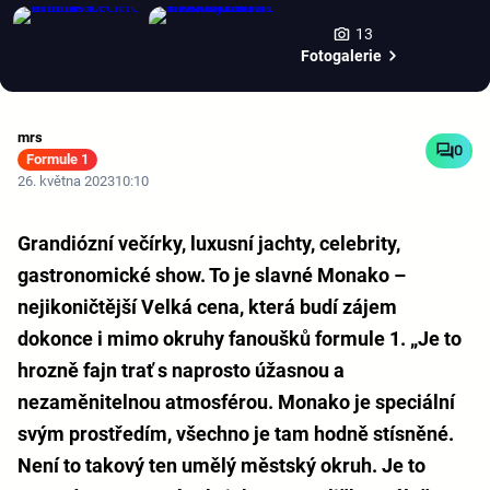
13
Fotogalerie
mrs
0
Formule 1
26. května 2023
10:10
Grandiózní večírky, luxusní jachty, celebrity,
gastronomické show. To je slavné Monako –
nejikoničtější Velká cena, která budí zájem
dokonce i mimo okruhy fanoušků formule 1. „Je to
hrozně fajn trať s naprosto úžasnou a
nezaměnitelnou atmosférou. Monako je speciální
svým prostředím, všechno je tam hodně stísněné.
Není to takový ten umělý městský okruh. Je to