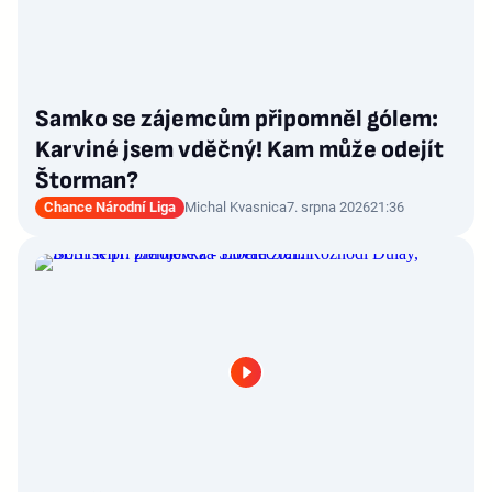
Samko se zájemcům připomněl gólem:
Karviné jsem vděčný! Kam může odejít
Štorman?
Chance Národní Liga
Michal Kvasnica
7. srpna 2026
21:36