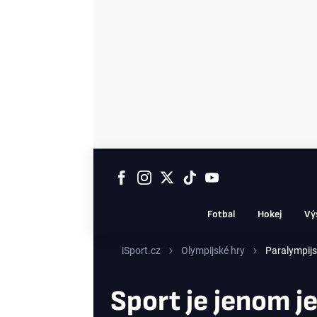
Fotbal
Hokej
Vý
iSport.cz
Olympijské hry
Paralympijs
Sport je jenom 