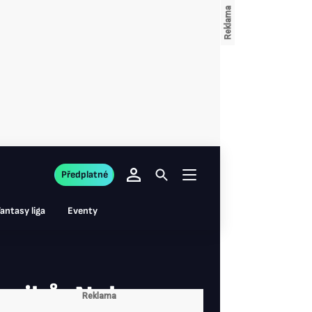
Předplatné
antasy liga
Eventy
mpiků: Nohy se