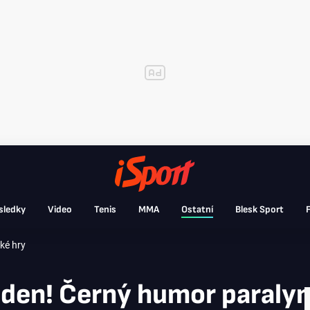
sledky
Video
Tenis
MMA
Ostatní
Blesk Sport
F
ké hry
jeden! Černý humor paraly