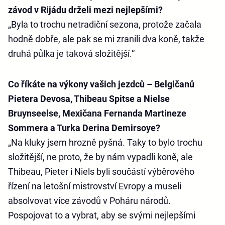
závod v Rijádu drželi mezi nejlepšími?
„Byla to trochu netradiční sezona, protože začala
hodně dobře, ale pak se mi zranili dva koně, takže
druhá půlka je taková složitější.“
Co říkáte na výkony vašich jezdců – Belgičanů
Pietera Devosa, Thibeau Spitse a Nielse
Bruynseelse, Mexičana Fernanda Martineze
Sommera a Turka Derina Demirsoye?
„Na kluky jsem hrozně pyšná. Taky to bylo trochu
složitější, ne proto, že by nám vypadli koně, ale
Thibeau, Pieter i Niels byli součástí výběrového
řízení na letošní mistrovství Evropy a museli
absolvovat více závodů v Poháru národů.
Pospojovat to a vybrat, aby se svými nejlepšími