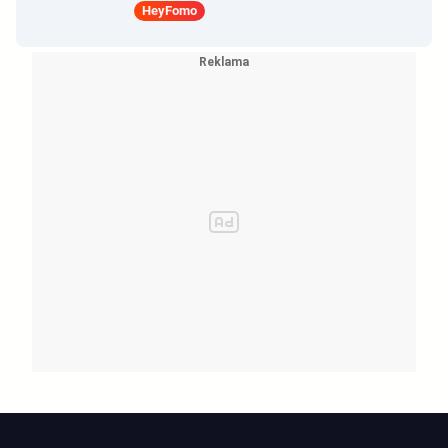
HeyFomo