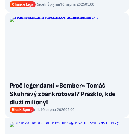
Chance Liga
Radek Špryňar
10. srpna 2026
05:00
Proč legendární »Bomber« Tomáš
Skuhravý zbankrotoval? Prasklo, kde
dluží miliony!
Blesk Sport
mib
10. srpna 2026
05:00