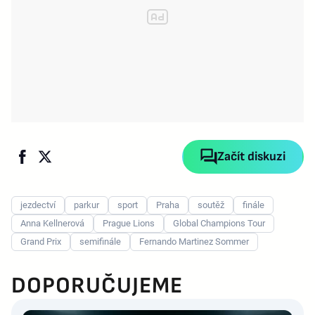
Začít diskuzi
jezdectví
parkur
sport
Praha
soutěž
finále
Anna Kellnerová
Prague Lions
Global Champions Tour
Grand Prix
semifinále
Fernando Martinez Sommer
DOPORUČUJEME