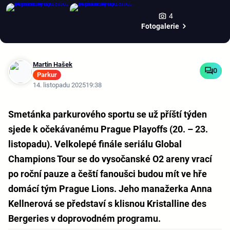
4
Fotogalerie
Martin Hašek
0
Parkur
14. listopadu 2025
19:38
Smetánka parkurového sportu se už příští týden
sjede k očekávanému Prague Playoffs (20. – 23.
listopadu). Velkolepé finále seriálu Global
Champions Tour se do vysočanské O2 areny vrací
po roční pauze a čeští fanoušci budou mít ve hře
domácí tým Prague Lions. Jeho manažerka Anna
Kellnerová se představí s klisnou Kristalline des
Bergeries v doprovodném programu.