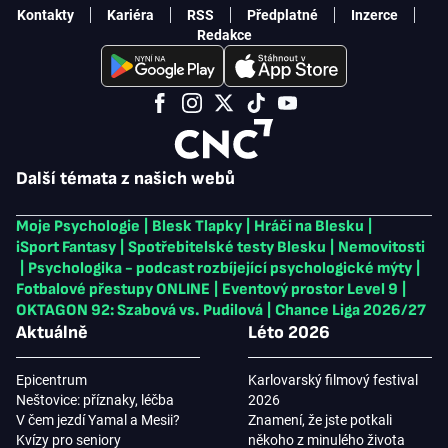
Kontakty
Kariéra
RSS
Předplatné
Inzerce
Redakce
Další témata z našich webů
Moje Psychologie
|
Blesk Tlapky
|
Hráči na Blesku
|
iSport Fantasy
|
Spotřebitelské testy Blesku
|
Nemovitosti
|
Psychologika - podcast rozbíjející psychologické mýty
|
Fotbalové přestupy ONLINE
|
Eventový prostor Level 9
|
OKTAGON 92: Szabová vs. Pudilová
|
Chance Liga 2026/27
Aktuálně
Léto 2026
Epicentrum
Karlovarský filmový festival
Neštovice: příznaky, léčba
2026
V čem jezdí Yamal a Mesii?
Znamení, že jste potkali
Kvízy pro seniory
někoho z minulého života