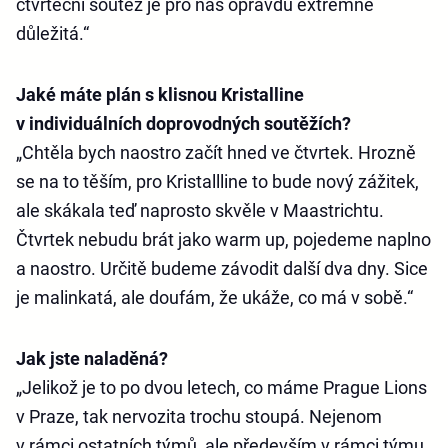
čtvrteční soutěž je pro nás opravdu extrémně
důležitá.“
Jaké máte plán s klisnou Kristalline
v individuálních doprovodných soutěžích?
„Chtěla bych naostro začít hned ve čtvrtek. Hrozně
se na to těším, pro Kristallline to bude nový zážitek,
ale skákala teď naprosto skvěle v Maastrichtu.
Čtvrtek nebudu brát jako warm up, pojedeme naplno
a naostro. Určitě budeme závodit další dva dny. Sice
je malinkatá, ale doufám, že ukáže, co má v sobě.“
Jak jste naladěná?
„Jelikož je to po dvou letech, co máme Prague Lions
v Praze, tak nervozita trochu stoupá. Nejenom
v rámci ostatních týmů, ale především v rámci týmu