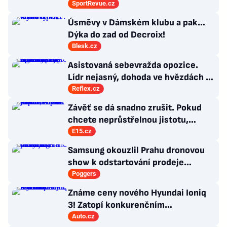
fotbalového mistrovství Evropy
SportRevue.cz
Úsměvy v Dámském klubu a pak…
Dýka do zad od Decroix!
Blesk.cz
Asistovaná sebevražda opozice.
Lídr nejasný, dohoda ve hvězdách a
Antibabiš by musel být jako Spider-
Reflex.cz
Man
Závěť se dá snadno zrušit. Pokud
chcete neprůstřelnou jistotu,
sepište tento dokument
E15.cz
Samsung okouzlil Prahu dronovou
show k odstartování prodeje
nových produktů
Poggers
Známe ceny nového Hyundai Ioniq
3! Zatopí konkurenčním
hatchbackům?
Auto.cz