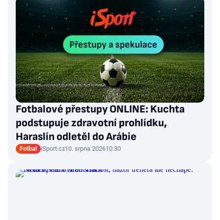
Fotbalové přestupy ONLINE: Kuchta
podstupuje zdravotní prohlídku,
Haraslín odletěl do Arábie
Fotbal
iSport.cz
10. srpna 2026
10:30