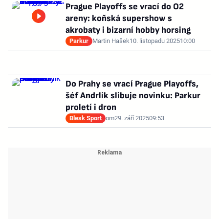
Prague Playoffs se vrací do O2
areny: koňská supershow s
akrobaty i bizarní hobby horsing
Parkur
Martin Hašek
10. listopadu 2025
10:00
Do Prahy se vrací Prague Playoffs,
šéf Andrlík slibuje novinku: Parkur
proletí i dron
Blesk Sport
om
29. září 2025
09:53