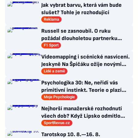
Jak vybrat barvu, která vám bude
slušet? Tohle je rozhodující
Reklama
Russell se zasnoubil. O ruku
požádal dlouholetou partnerku
Carmen
F1 Sport
Videomapping i scénické nasvícení.
Jeskyně Na Špičáku ožije novými
technologiemi
Lidé a země
Psychologika 30: Ne, neřídí vás
primitivní instinkt. Teorie o plazím
mozku je jen dokonalá výmluva
Moje Psychologie
Nejhorší manažerské rozhodnutí
všech dob? Když Lipsko odmítlo
Vardyho. Prý byl už starý
SportRevue.cz
Tarotskop 10. 8.—16. 8.