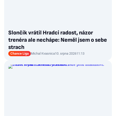
Slončík vrátil Hradci radost, názor
trenéra ale nechápe: Neměl jsem o sebe
strach
Chance Liga
Michal Kvasnica
10. srpna 2026
11:13