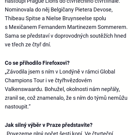
nastoupí Prague Lions do čtvrtečního čtvrtfinále.
Nominovala do něj Belgičany Pietera Devose,
Thibeau Spitse a Nielse Bruynseelse spolu
s Mexičanem Fernandem Martinezem Sommerem.
Sama se představí v doprovodných soutěžích hned
ve třech ze čtyř dní.
Co se přihodilo Firefoxovi?
„Závodila jsem s ním v Londýně v rámci Global
Champions Tour i ve čtyřhvězdovém
Valkenswaardu. Bohužel, okolnosti nám nepřály,
zranil se, což znamenalo, že s ním do týmů nemůžu
nastoupit.“
Jak silný výběr v Praze představíte?
„Povezeme plný počet šesti koní. Ve čtvrteční