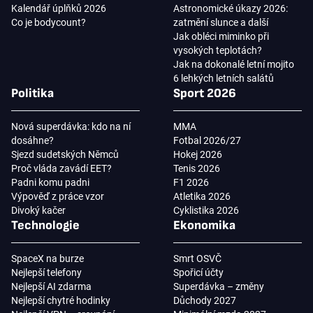
Kalendář úplňků 2026
Astronomické úkazy 2026:
Co je bodycount?
zatmění slunce a další
Jak obléci miminko při
vysokých teplotách?
Jak na dokonalé letní mojito
6 lehkých letních salátů
Politika
Sport 2026
Nová superdávka: kdo na ní
MMA
dosáhne?
Fotbal 2026/27
Sjezd sudetských Němců
Hokej 2026
Proč vláda zavádí EET?
Tenis 2026
Padni komu padni
F1 2026
Výpověď z práce vzor
Atletika 2026
Divoký kačer
Cyklistika 2026
Technologie
Ekonomika
SpaceX na burze
Smrt OSVČ
Nejlepší telefony
Spořicí účty
Nejlepší AI zdarma
Superdávka – změny
Nejlepší chytré hodinky
Důchody 2027