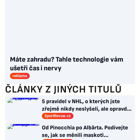
Máte zahradu? Tahle technologie vám
ušetří čas i nervy
reklama
ČLÁNKY Z JINÝCH TITULŮ
5 pravidel v NHL, o kterých jste
zřejmě nikdy neslyšeli, ale opravdu
platí
SportRevue.cz
Od Pinocchia po Albärta. Podívejte
se, jak se měnili maskoti