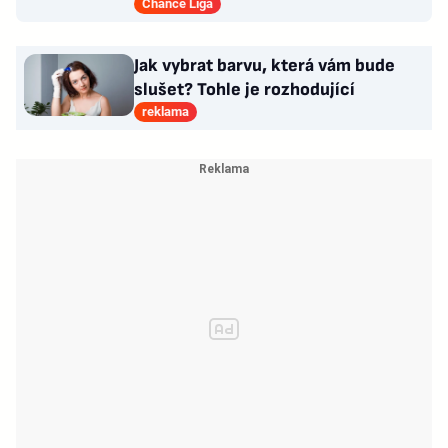
prominut zbytek trestu
Chance Liga
Jak vybrat barvu, která vám bude
slušet? Tohle je rozhodující
reklama