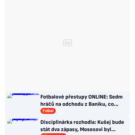
Fotbalové přestupy ONLINE: Sedm
hráčů na odchodu z Baníku, co
situace kolem Nombila?
Fotbal
Disciplinárka rozhodla: Kušej bude
stát dva zápasy, Mosesovi byl