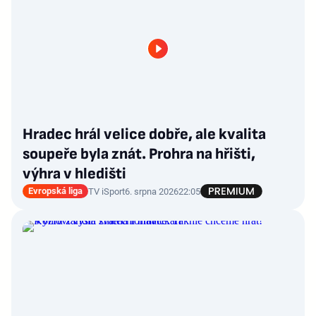
Hradec hrál velice dobře, ale kvalita
soupeře byla znát. Prohra na hřišti,
výhra v hledišti
Evropská liga
TV iSport
6. srpna 2026
22:05