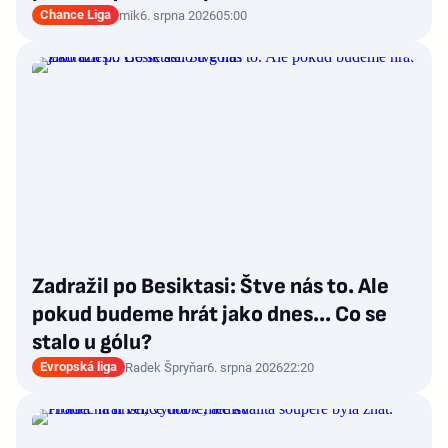
Chance Liga
mik
6. srpna 2026
05:00
Zadražil po Besiktasi: Štve nás to. Ale
pokud budeme hrát jako dnes... Co se
stalo u gólu?
Evropská liga
Radek Špryňar
6. srpna 2026
22:20