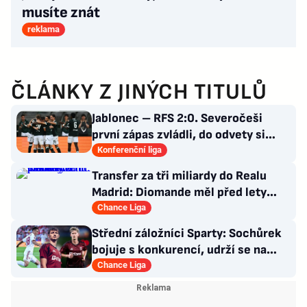
musíte znát
reklama
ČLÁNKY Z JINÝCH TITULŮ
Jablonec – RFS 2:0. Severočeši
první zápas zvládli, do odvety si
vezou nadějný náskok
Konferenční liga
Transfer za tři miliardy do Realu
Madrid: Diomande měl před lety
působit v Česku!
Chance Liga
Střední záložníci Sparty: Sochůrek
bojuje s konkurencí, udrží se na
Letné Hollý?
Chance Liga