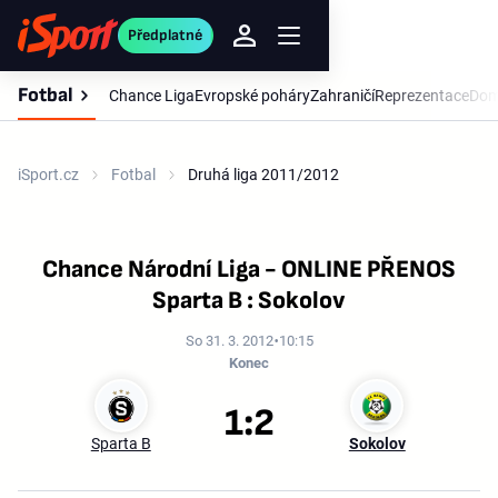
Předplatné
Fotbal
Chance Liga
Evropské poháry
Zahraničí
Reprezentace
Dom
iSport.cz
Fotbal
Druhá liga 2011/2012
Chance Národní Liga - ONLINE PŘENOS
Sparta B : Sokolov
So 31. 3. 2012
10:15
Konec
1:2
Sparta B
Sokolov