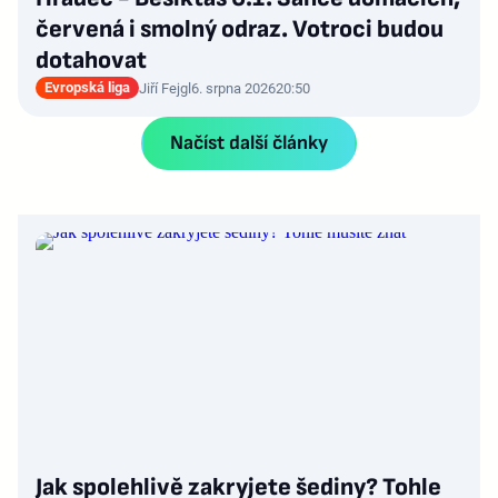
červená i smolný odraz. Votroci budou
dotahovat
Evropská liga
Jiří Fejgl
6. srpna 2026
20:50
Načíst další články
Jak spolehlivě zakryjete šediny? Tohle