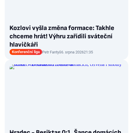
Kozlovi vyšla změna formace: Takhle
chceme hrát! Výhru zařídili sváteční
hlavičkáři
Konferenční liga
Petr Fantyš
6. srpna 2026
21:35
Hradec - Besiktas 0:1. Šance domácích,