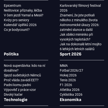
Epicentrum
Karlovarský filmový festival
Neštovice: příznaky, léčba
2026
V čem jezdí Yamal a Mesii?
Znamení, že jste potkali
Kvízy pro seniory
někoho z minulého života
Kalendář úplňků 2026
Astronomické úkazy 2026:
Co je bodycount?
zatmění slunce a další
Jak obléci miminko při
vysokých teplotách?
Jak na dokonalé letní mojito
6 lehkých letních salátů
Politika
Sport 2026
Nová superdávka: kdo na ní
MMA
dosáhne?
Fotbal 2026/27
Sjezd sudetských Němců
Hokej 2026
Proč vláda zavádí EET?
Tenis 2026
Padni komu padni
F1 2026
Výpověď z práce vzor
Atletika 2026
Divoký kačer
Cyklistika 2026
Technologie
Ekonomika