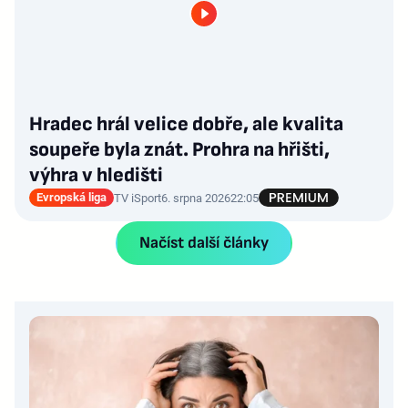
Hradec hrál velice dobře, ale kvalita
soupeře byla znát. Prohra na hřišti,
výhra v hledišti
Evropská liga
TV iSport
6. srpna 2026
22:05
Načíst další články