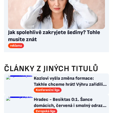
Jak spolehlivě zakryjete šediny? Tohle
musíte znát
reklama
ČLÁNKY Z JINÝCH TITULŮ
Kozlovi vyšla změna formace:
Takhle chceme hrát! Výhru zařídili
sváteční hlavičkáři
Konferenční liga
Hradec - Besiktas 0:1. Šance
domácích, červená i smolný odraz.
Votroci budou dotahovat
Evropská liga