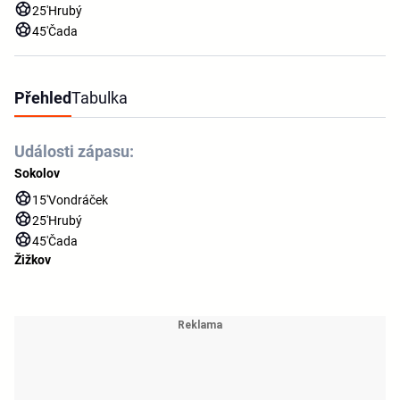
25'
Hrubý
45'
Čada
Přehled
Tabulka
Události zápasu:
Sokolov
15'
Vondráček
25'
Hrubý
45'
Čada
Žižkov