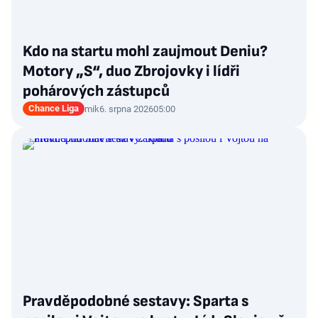
Kdo na startu mohl zaujmout Deniu?
Motory „S“, duo Zbrojovky i lídři
pohárových zástupců
Chance Liga
mik
6. srpna 2026
05:00
Pravděpodobné sestavy: Sparta s