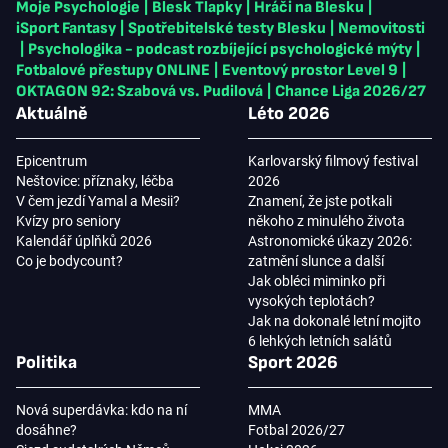
Moje Psychologie
|
Blesk Tlapky
|
Hráči na Blesku
|
iSport Fantasy
|
Spotřebitelské testy Blesku
|
Nemovitosti
|
Psychologika - podcast rozbíjející psychologické mýty
|
Fotbalové přestupy ONLINE
|
Eventový prostor Level 9
|
OKTAGON 92: Szabová vs. Pudilová
|
Chance Liga 2026/27
Aktuálně
Léto 2026
Epicentrum
Karlovarský filmový festival
Neštovice: příznaky, léčba
2026
V čem jezdí Yamal a Mesii?
Znamení, že jste potkali
Kvízy pro seniory
někoho z minulého života
Kalendář úplňků 2026
Astronomické úkazy 2026:
Co je bodycount?
zatmění slunce a další
Jak obléci miminko při
vysokých teplotách?
Jak na dokonalé letní mojito
6 lehkých letních salátů
Politika
Sport 2026
Nová superdávka: kdo na ní
MMA
dosáhne?
Fotbal 2026/27