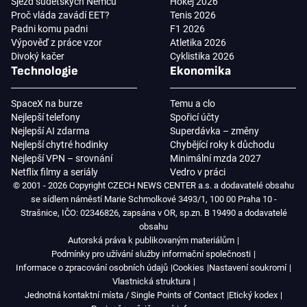
Sjezd sudetských Němců
Hokej 2026
Proč vláda zavádí EET?
Tenis 2026
Padni komu padni
F1 2026
Výpověď z práce vzor
Atletika 2026
Divoký kačer
Cyklistika 2026
Technologie
Ekonomika
SpaceX na burze
Temu a clo
Nejlepší telefony
Spořicí účty
Nejlepší AI zdarma
Superdávka – změny
Nejlepší chytré hodinky
Chybějící roky k důchodu
Nejlepší VPN – srovnání
Minimální mzda 2027
Netflix filmy a seriály
Vedro v práci
© 2001 - 2026 Copyright CZECH NEWS CENTER a.s. a dodavatelé obsahu
se sídlem náměstí Marie Schmolkové 3493/1, 100 00 Praha 10 -
Strašnice, IČO: 02346826, zapsána v OR, sp.zn. B 19490 a dodavatelé
obsahu
Autorská práva k publikovaným materiálům
Podmínky pro užívání služby informační společnosti
Informace o zpracování osobních údajů
Cookies
Nastavení soukromí
Vlastnická struktura
Jednotná kontaktní místa / Single Points of Contact
Etický kodex