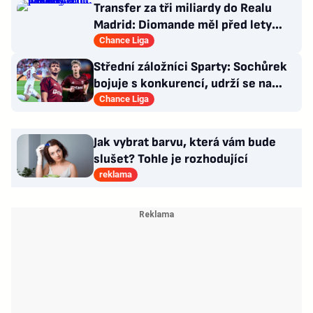
Transfer za tři miliardy do Realu
Madrid: Diomande měl před lety
působit v Česku!
Chance Liga
Střední záložníci Sparty: Sochůrek
bojuje s konkurencí, udrží se na
Letné Hollý?
Chance Liga
Jak vybrat barvu, která vám bude
slušet? Tohle je rozhodující
reklama