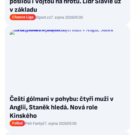
posilou i Vojtou na hrotu. Lídr Slavie už
v základu
Chance Liga
iSport.cz
7. srpna 2026
05:00
Čeští gólmani v pohybu: čtyři muži v
Anglii, Staněk hledá. Nová role
Kinského
Fotbal
Petr Fantyš
7. srpna 2026
05:00