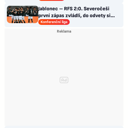
Jablonec – RFS 2:0. Severočeši
první zápas zvládli, do odvety si
vezou nadějný náskok
Konferenční liga