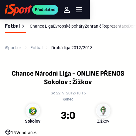
Předplatné
Fotbal
Chance Liga
Evropské poháry
Zahraničí
Reprezentace
Dom
iSport.cz
Fotbal
Druhá liga 2012/2013
Chance Národní Liga - ONLINE PŘENOS
Sokolov : Žižkov
So 22. 9. 2012
10:15
Konec
3:0
Sokolov
Žižkov
15'
Vondráček