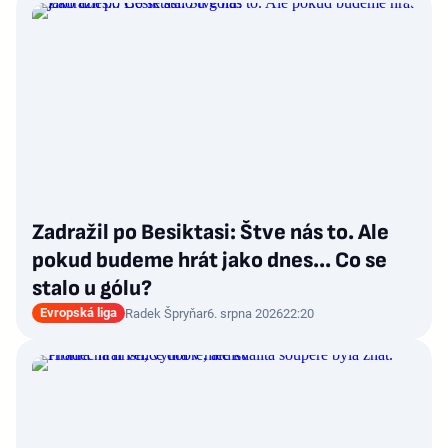
Zadražil po Besiktasi: Štve nás to. Ale
pokud budeme hrát jako dnes... Co se
stalo u gólu?
Evropská liga
Radek Špryňar
6. srpna 2026
22:20