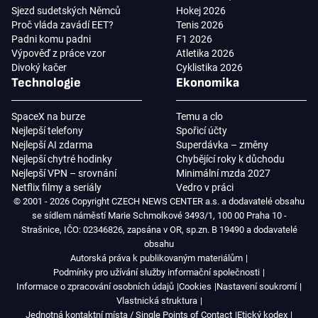
Sjezd sudetských Němců
Hokej 2026
Proč vláda zavádí EET?
Tenis 2026
Padni komu padni
F1 2026
Výpověď z práce vzor
Atletika 2026
Divoký kačer
Cyklistika 2026
Technologie
Ekonomika
SpaceX na burze
Temu a clo
Nejlepší telefony
Spořicí účty
Nejlepší AI zdarma
Superdávka – změny
Nejlepší chytré hodinky
Chybějící roky k důchodu
Nejlepší VPN – srovnání
Minimální mzda 2027
Netflix filmy a seriály
Vedro v práci
© 2001 - 2026 Copyright CZECH NEWS CENTER a.s. a dodavatelé obsahu
se sídlem náměstí Marie Schmolkové 3493/1, 100 00 Praha 10 -
Strašnice, IČO: 02346826, zapsána v OR, sp.zn. B 19490 a dodavatelé
obsahu
Autorská práva k publikovaným materiálům
Podmínky pro užívání služby informační společnosti
Informace o zpracování osobních údajů
Cookies
Nastavení soukromí
Vlastnická struktura
Jednotná kontaktní místa / Single Points of Contact
Etický kodex