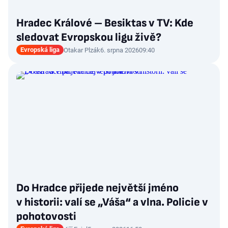
Hradec Králové – Besiktas v TV: Kde
sledovat Evropskou ligu živě?
Evropská liga
Otakar Plzák
6. srpna 2026
09:40
Do Hradce přijede největší jméno
v historii: valí se „Váša“ a vlna. Policie v
pohotovosti