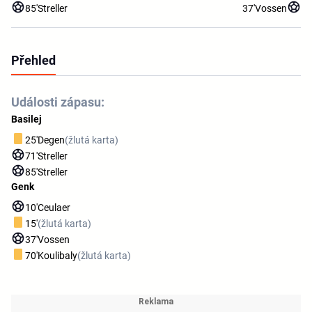
85'
Streller
37'
Vossen
Přehled
Události zápasu:
Basilej
25'
Degen
(žlutá karta)
71'
Streller
85'
Streller
Genk
10'
Ceulaer
15'
(žlutá karta)
37'
Vossen
70'
Koulibaly
(žlutá karta)