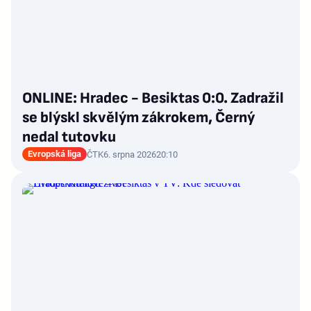
ONLINE: Hradec - Besiktas 0:0. Zadražil
se blýskl skvělým zákrokem, Černý
nedal tutovku
Evropská liga
ČTK
6. srpna 2026
20:10