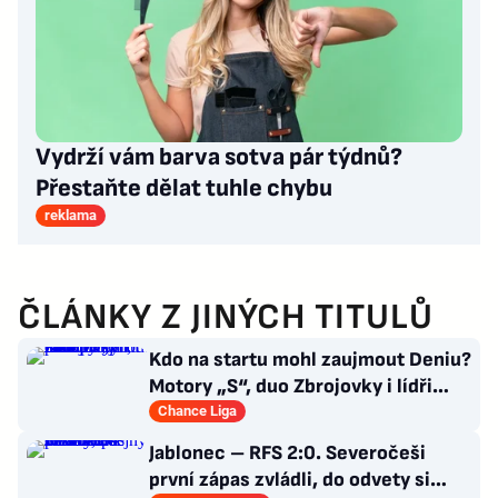
Vydrží vám barva sotva pár týdnů?
Přestaňte dělat tuhle chybu
reklama
ČLÁNKY Z JINÝCH TITULŮ
Kdo na startu mohl zaujmout Deniu?
Motory „S“, duo Zbrojovky i lídři
pohárových zástupců
Chance Liga
Jablonec – RFS 2:0. Severočeši
první zápas zvládli, do odvety si