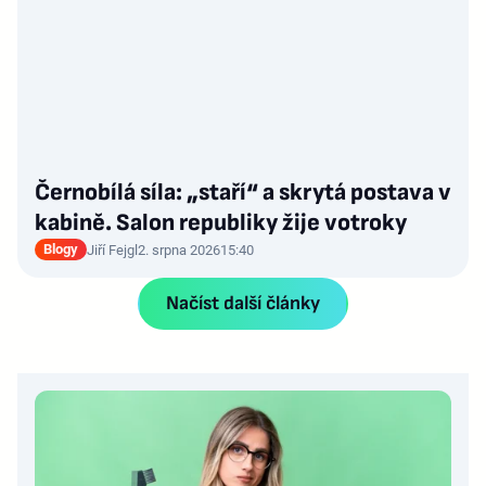
Černobílá síla: „staří“ a skrytá postava v
kabině. Salon republiky žije votroky
Blogy
Jiří Fejgl
2. srpna 2026
15:40
Načíst další články