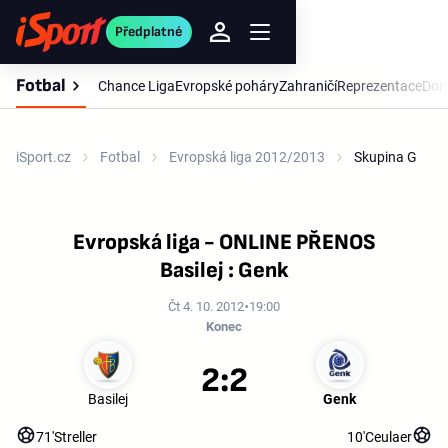
Předplatné
Fotbal
Chance Liga
Evropské poháry
Zahraničí
Reprezentace
Dom
iSport.cz
Fotbal
Evropská liga 2012/2013
Skupina G
Evropská liga - ONLINE PŘENOS
Basilej : Genk
Čt 4. 10. 2012
19:00
Konec
2:2
Basilej
Genk
71'
Streller
10'
Ceulaer