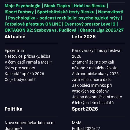
Moje Psychologie
|
Blesk Tlapky
|
Hráči na Blesku
|
iSport Fantasy
|
Spotřebitelské testy Blesku
|
Nemovitosti
|
Psychologika - podcast rozbíjející psychologické mýty
|
Fotbalové přestupy ONLINE
|
Eventový prostor Level 9
|
OKTAGON 92: Szabová vs. Pudilová
|
Chance Liga 2026/27
Aktuálně
Léto 2026
Epicentrum
Karlovarský filmový festival
Neštovice: příznaky, léčba
2026
V čem jezdí Yamal a Mesii?
Znamení, že jste potkali
Kvízy pro seniory
někoho z minulého života
Kalendář úplňků 2026
Astronomické úkazy 2026:
Co je bodycount?
zatmění slunce a další
Jak obléci miminko při
vysokých teplotách?
Jak na dokonalé letní mojito
6 lehkých letních salátů
Politika
Sport 2026
Nová superdávka: kdo na ní
MMA
dosáhne?
Fotbal 2026/27