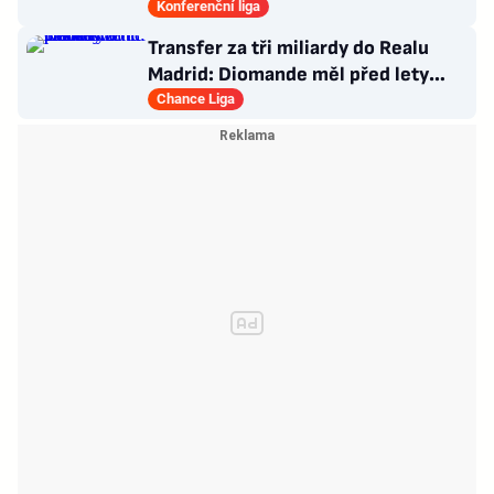
vezou nadějný náskok
Konferenční liga
Transfer za tři miliardy do Realu
Madrid: Diomande měl před lety
působit v Česku!
Chance Liga