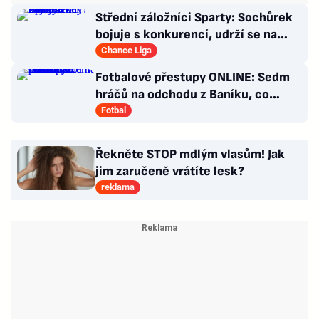
Střední záložníci Sparty: Sochůrek
bojuje s konkurencí, udrží se na
Letné Hollý?
Chance Liga
Fotbalové přestupy ONLINE: Sedm
hráčů na odchodu z Baníku, co
situace kolem Nombila?
Fotbal
Řekněte STOP mdlým vlasům! Jak
jim zaručeně vrátíte lesk?
reklama