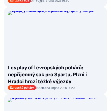
Evropská liga
Jiří Fejgl
5. srpna 2026
16:50
Los play off evropských pohárů:
nepříjemný sok pro Spartu, Plzni i
Hradci hrozí těžké výjezdy
Evropské poháry
iSport.cz
3. srpna 2026
14:20