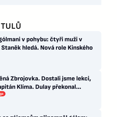
ITULŮ
gólmani v pohybu: čtyři muži v
, Staněk hledá. Nová role Kinského
ná Zbrojovka. Dostali jsme lekci,
apitán Klíma. Dulay překonal
áda
iga