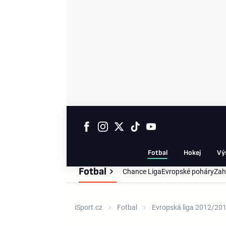
Fotbal
Hokej
Vý
Fotbal
Chance Liga
Evropské poháry
Zah
iSport.cz
Fotbal
Evropská liga 2012/20