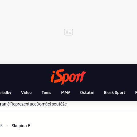
sledky
Video
Tenis
MMA
Ostatní
Blesk Sport
F
raničí
Reprezentace
Domácí soutěže
13
Skupina B