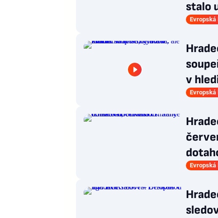
stalo 
Evropská 
Hradec
soupeř
v hled
Evropská 
Hrade
červen
dotah
Evropská 
Hradec
sledov