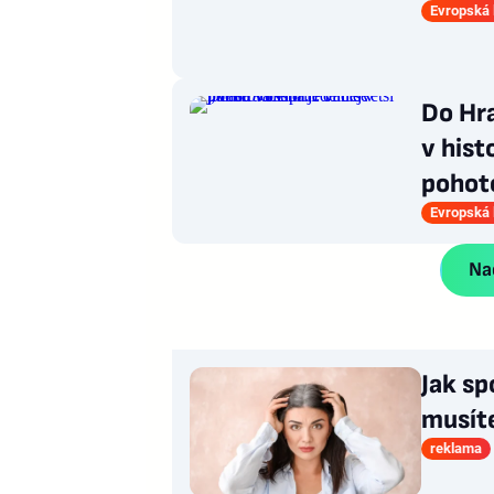
Evropská 
Do Hra
v histo
pohot
Evropská 
Nač
Jak sp
musít
reklama