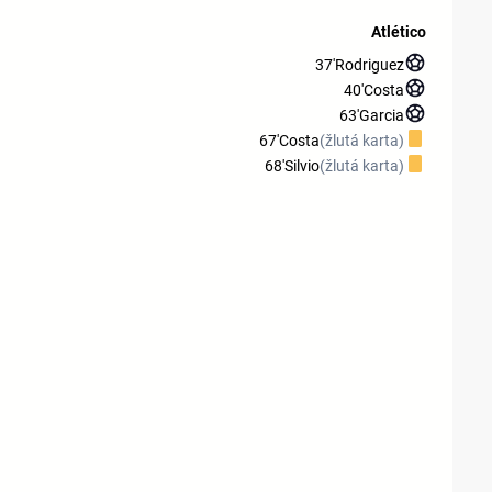
Atlético
37'
Rodriguez
40'
Costa
63'
Garcia
67'
Costa
(žlutá karta)
68'
Silvio
(žlutá karta)