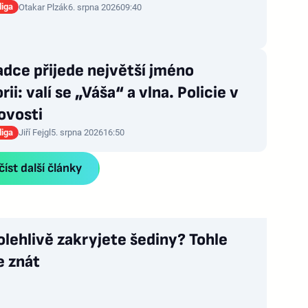
liga
Otakar Plzák
6. srpna 2026
09:40
dce přijede největší jméno
rii: valí se „Váša“ a vlna. Policie v
ovosti
liga
Jiří Fejgl
5. srpna 2026
16:50
íst další články
olehlivě zakryjete šediny? Tohle
e znát