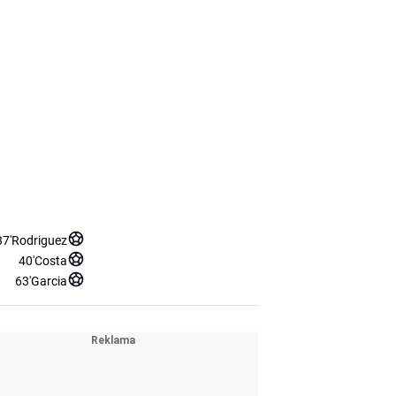
37'
Rodriguez
40'
Costa
63'
Garcia