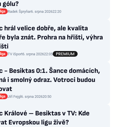
u gólu?
liga
Radek Špryňar
6. srpna 2026
22:20
 hrál velice dobře, ale kvalita
e byla znát. Prohra na hřišti, výhra
išti
liga
TV iSport
6. srpna 2026
22:05
c - Besiktas 0:1. Šance domácích,
á i smolný odraz. Votroci budou
ovat
liga
Jiří Fejgl
6. srpna 2026
20:50
 Králové – Besiktas v TV: Kde
at Evropskou ligu živě?