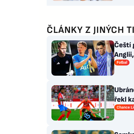
ČLÁNKY Z JINÝCH T
Čeští 
Anglii
Fotbal
Ubráně
řekl k
kamar
Chance L