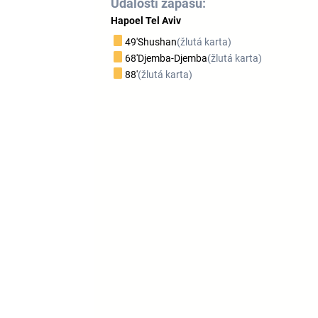
Události zápasu:
Hapoel Tel Aviv
49'
Shushan
(žlutá karta)
68'
Djemba-Djemba
(žlutá karta)
88'
(žlutá karta)