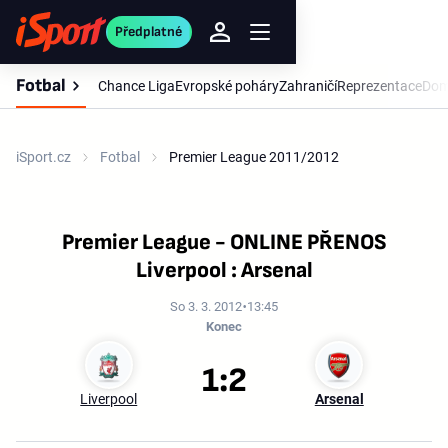
Předplatné
Fotbal
Chance Liga
Evropské poháry
Zahraničí
Reprezentace
Dom
iSport.cz
Fotbal
Premier League 2011/2012
Premier League - ONLINE PŘENOS
Liverpool : Arsenal
So 3. 3. 2012
13:45
Konec
1:2
Liverpool
Arsenal