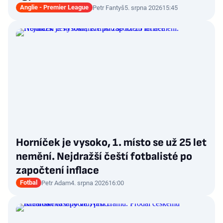
Anglie - Premier League
Petr Fantyš
5. srpna 2026
15:45
Horníček je vysoko, 1. místo se už 25 let
nemění. Nejdražší čeští fotbalisté po
započtení inflace
Fotbal
Petr Adam
4. srpna 2026
16:00