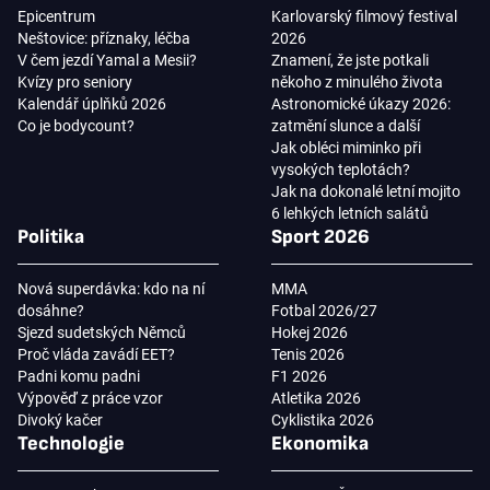
Epicentrum
Karlovarský filmový festival
Neštovice: příznaky, léčba
2026
V čem jezdí Yamal a Mesii?
Znamení, že jste potkali
Kvízy pro seniory
někoho z minulého života
Kalendář úplňků 2026
Astronomické úkazy 2026:
Co je bodycount?
zatmění slunce a další
Jak obléci miminko při
vysokých teplotách?
Jak na dokonalé letní mojito
6 lehkých letních salátů
Politika
Sport 2026
Nová superdávka: kdo na ní
MMA
dosáhne?
Fotbal 2026/27
Sjezd sudetských Němců
Hokej 2026
Proč vláda zavádí EET?
Tenis 2026
Padni komu padni
F1 2026
Výpověď z práce vzor
Atletika 2026
Divoký kačer
Cyklistika 2026
Technologie
Ekonomika