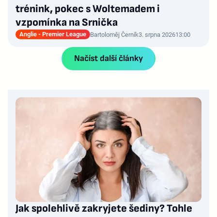
trénink, pokec s Woltemadem i
vzpomínka na Srnička
Anglie - Premier League
Bartoloměj Černík
3. srpna 2026
13:00
Načíst další články
Jak spolehlivě zakryjete šediny? Tohle