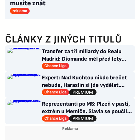
musíte znát
reklama
ČLÁNKY Z JINÝCH TITULŮ
Transfer za tři miliardy do Realu
Madrid: Diomande měl před lety
působit v Česku!
Chance Liga
Expert: Nad Kuchtou nikdo brečet
nebude, Haraslín si jde vydělat.
Proč Sparta nemá na titul?
Chance Liga
Reprezentanti po MS: Plzeň v pasti,
extrém u Memiče. Slavia se poučila,
co Sparta?
Chance Liga