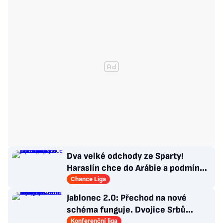
Dva velké odchody ze Sparty!
Haraslín chce do Arábie a podmínky
Kuchtova transferu
Chance Liga
Jablonec 2.0: Přechod na nové
schéma funguje. Dvojice Srbů
klíčem k modernímu stylu
Konferenční liga