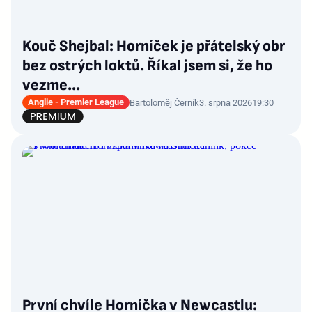
Kouč Shejbal: Horníček je přátelský obr
bez ostrých loktů. Říkal jsem si, že ho
vezme...
Anglie - Premier League
Bartoloměj Černík
3. srpna 2026
19:30
První chvíle Horníčka v Newcastlu: