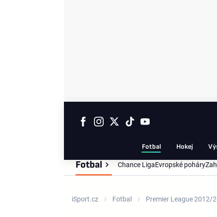
Fotbal
Hokej
Vý
Fotbal
Chance Liga
Evropské poháry
Zah
iSport.cz
Fotbal
Premier League 2012/