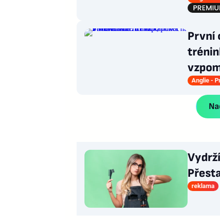
První 
tréni
vzpom
Anglie - 
Nač
Vydrž
Přesta
reklama