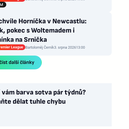
chvíle Horníčka v Newcastlu:
nk, pokec s Woltemadem i
ínka na Srnička
Premier League
Bartoloměj Černík
3. srpna 2026
13:00
íst další články
í vám barva sotva pár týdnů?
ňte dělat tuhle chybu