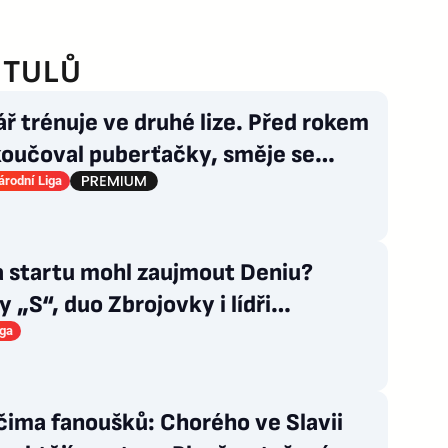
ITULŮ
ř trénuje ve druhé lize. Před rokem
koučoval puberťačky, směje se
user
rodní Liga
a startu mohl zaujmout Deniu?
 „S“, duo Zbrojovky i lídři
ových zástupců
iga
čima fanoušků: Chorého ve Slavii