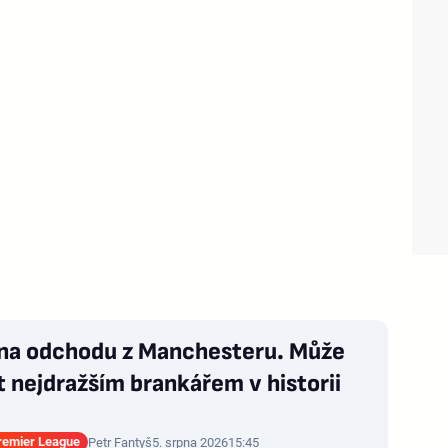
 na odchodu z Manchesteru. Může
t nejdražším brankářem v historii
Premier League
Petr Fantyš
5. srpna 2026
15:45