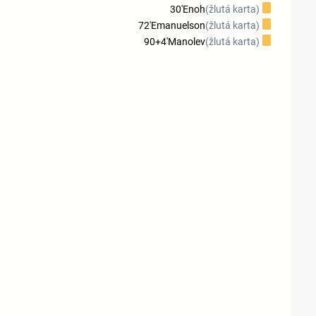
30'
Enoh
(žlutá karta)
72'
Emanuelson
(žlutá karta)
90+4'
Manolev
(žlutá karta)