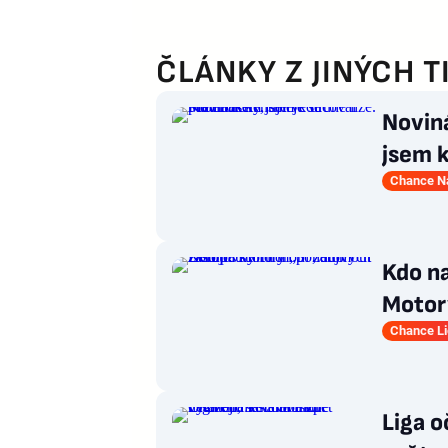
ČLÁNKY Z JINÝCH T
Noviná
jsem 
Matha
Chance Ná
Kdo n
Motory
pohár
Chance L
Liga o