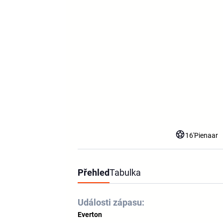
16'
Pienaar
Přehled
Tabulka
Události zápasu:
Everton