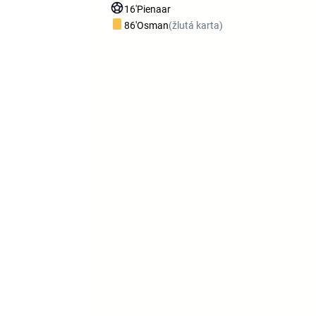
16'
Pienaar
86'
Osman
(žlutá karta)