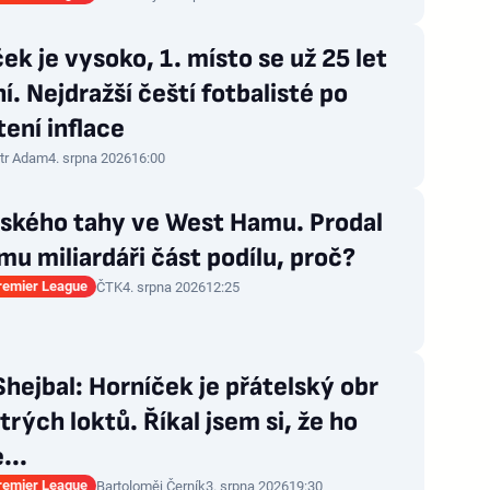
ek je vysoko, 1. místo se už 25 let
. Nejdražší čeští fotbalisté po
ení inflace
tr Adam
4. srpna 2026
16:00
nského tahy ve West Hamu. Prodal
u miliardáři část podílu, proč?
Premier League
ČTK
4. srpna 2026
12:25
hejbal: Horníček je přátelský obr
trých loktů. Říkal jsem si, že ho
...
Premier League
Bartoloměj Černík
3. srpna 2026
19:30