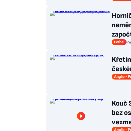
Horníč
nemění
započt
Fotbal
Pe
Křetí
českém
Anglie - 
Kouč S
bez os
vezme
Anglie - 