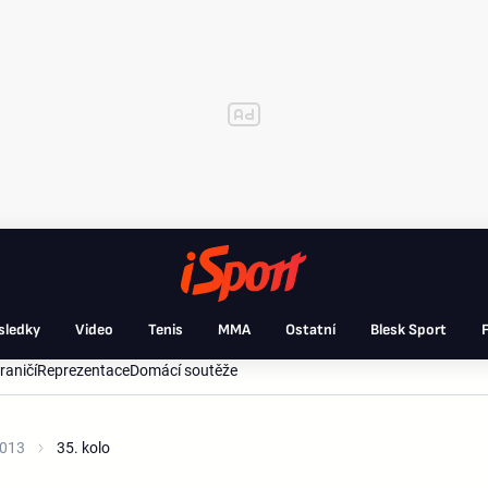
sledky
Video
Tenis
MMA
Ostatní
Blesk Sport
F
raničí
Reprezentace
Domácí soutěže
2013
35. kolo