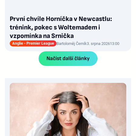
První chvíle Horníčka v Newcastlu:
trénink, pokec s Woltemadem i
vzpomínka na Srnička
Anglie - Premier League
Bartoloměj Černík
3. srpna 2026
13:00
Načíst další články