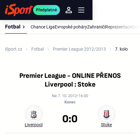
Předplatné
Fotbal
Chance Liga
Evropské poháry
Zahraničí
Reprezentace
Dom
iSport.cz
Fotbal
Premier League 2012/2013
7. kolo
Premier League - ONLINE PŘENOS
Liverpool : Stoke
Ne 7. 10. 2012
16:00
Konec
0:0
Liverpool
Stoke