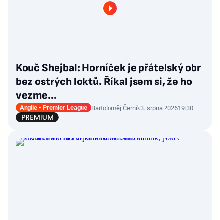
Kouč Shejbal: Horníček je přátelský obr
bez ostrých loktů. Říkal jsem si, že ho
vezme...
Anglie - Premier League
Bartoloměj Černík
3. srpna 2026
19:30