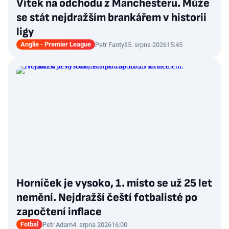
Vítek na odchodu z Manchesteru. Může
se stát nejdražším brankářem v historii
ligy
Anglie - Premier League
Petr Fantyš
5. srpna 2026
15:45
Horníček je vysoko, 1. místo se už 25 let
nemění. Nejdražší čeští fotbalisté po
započtení inflace
Fotbal
Petr Adam
4. srpna 2026
16:00