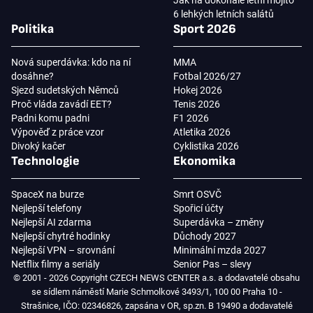
Jak na dokonalé letní mojito
6 lehkých letních salátů
Politika
Sport 2026
Nová superdávka: kdo na ní
MMA
dosáhne?
Fotbal 2026/27
Sjezd sudetských Němců
Hokej 2026
Proč vláda zavádí EET?
Tenis 2026
Padni komu padni
F1 2026
Výpověď z práce vzor
Atletika 2026
Divoký kačer
Cyklistika 2026
Technologie
Ekonomika
SpaceX na burze
Smrt OSVČ
Nejlepší telefony
Spořicí účty
Nejlepší AI zdarma
Superdávka – změny
Nejlepší chytré hodinky
Důchody 2027
Nejlepší VPN – srovnání
Minimální mzda 2027
Netflix filmy a seriály
Senior Pas – slevy
© 2001 - 2026 Copyright CZECH NEWS CENTER a.s. a dodavatelé obsahu
se sídlem náměstí Marie Schmolkové 3493/1, 100 00 Praha 10 -
Strašnice, IČO: 02346826, zapsána v OR, sp.zn. B 19490 a dodavatelé