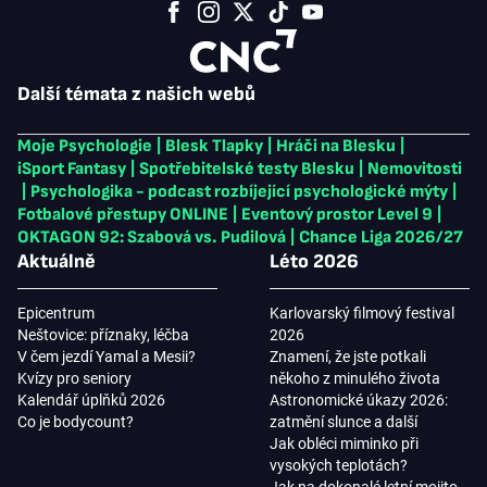
Další témata z našich webů
Moje Psychologie
|
Blesk Tlapky
|
Hráči na Blesku
|
iSport Fantasy
|
Spotřebitelské testy Blesku
|
Nemovitosti
|
Psychologika - podcast rozbíjející psychologické mýty
|
Fotbalové přestupy ONLINE
|
Eventový prostor Level 9
|
OKTAGON 92: Szabová vs. Pudilová
|
Chance Liga 2026/27
Aktuálně
Léto 2026
Epicentrum
Karlovarský filmový festival
Neštovice: příznaky, léčba
2026
V čem jezdí Yamal a Mesii?
Znamení, že jste potkali
Kvízy pro seniory
někoho z minulého života
Kalendář úplňků 2026
Astronomické úkazy 2026:
Co je bodycount?
zatmění slunce a další
Jak obléci miminko při
vysokých teplotách?