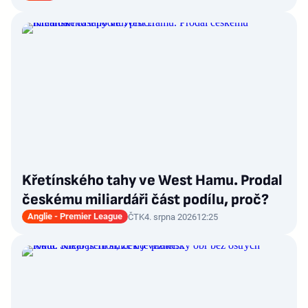
Křetínského tahy ve West Hamu. Prodal
českému miliardáři část podílu, proč?
Anglie - Premier League
ČTK
4. srpna 2026
12:25