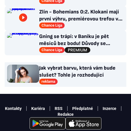
Červená pro Krčíka
Chance Liga
Zlín - Bohemians 0:2. Klokani mají
první výhru, premiérovou trefou v
lize rozhodl Mirvald
Chance Liga
Gning se trápí: v Baníku je pět
měsíců bez bodu! Důvody se
opakují u tří trenérů
Chance Liga
Jak vybrat barvu, která vám bude
slušet? Tohle je rozhodující
reklama
Kontakty
Kariéra
RSS
Předplatné
Inzerce
Redakce