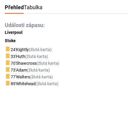
Přehled
Tabulka
Události zápasu:
Liverpool
Stoke
24'
Kightly
(žlutá karta)
33'
Huth
(žlutá karta)
70'
Shawcross
(žlutá karta)
73'
Adam
(žlutá karta)
77'
Walters
(žlutá karta)
89'
Whitehead
(žlutá karta)