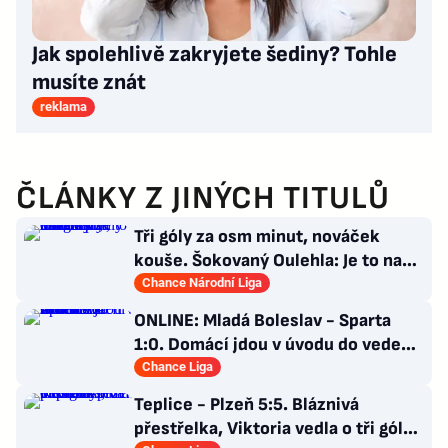
Jak spolehlivě zakryjete šediny? Tohle
musíte znát
reklama
ČLÁNKY Z JINÝCH TITULŮ
Tři góly za osm minut, nováček
kouše. Šokovaný Oulehla: Je to na
ho*no, řešíme posily
Chance Národní Liga
ONLINE: Mladá Boleslav - Sparta
1:0. Domácí jdou v úvodu do vedení!
Trefil se Šubert
Chance Liga
Teplice - Plzeň 5:5. Bláznivá
přestřelka, Viktoria vedla o tři góly.