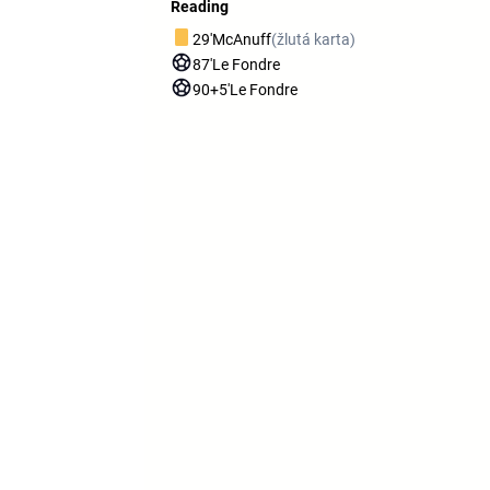
Reading
29'
McAnuff
(žlutá karta)
87'
Le Fondre
90+5'
Le Fondre