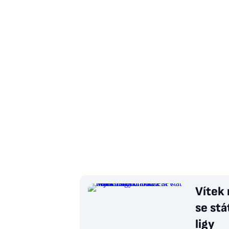
Vítek
se stá
ligy