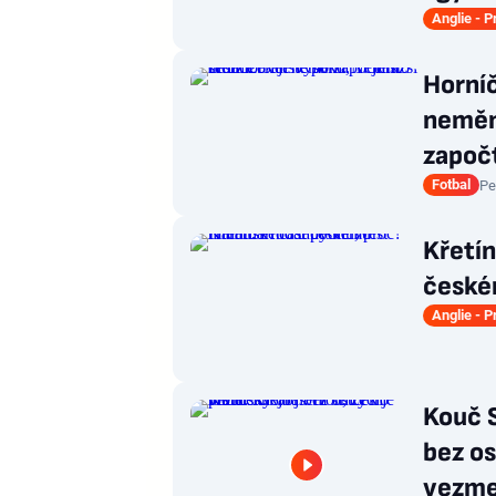
Anglie - 
Horníč
nemění
započt
Fotbal
Pe
Křetí
českém
Anglie - 
Kouč S
bez os
vezme