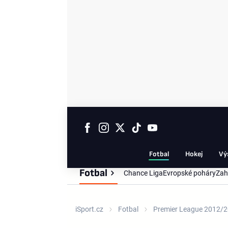
Fotbal
Hokej
Vý
Fotbal
Chance Liga
Evropské poháry
Zah
iSport.cz
Fotbal
Premier League 2012/