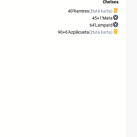
Chelsea
40'
Ramires
(žlutá karta)
45+1'
Mata
64'
Lampard
90+6'
Azpilicueta
(žlutá karta)