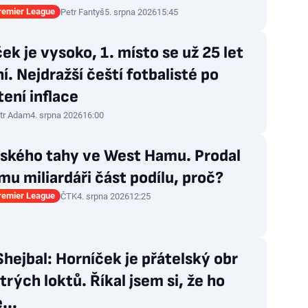
Premier League
Petr Fantyš
5. srpna 2026
15:45
ek je vysoko, 1. místo se už 25 let
. Nejdražší čeští fotbalisté po
ení inflace
tr Adam
4. srpna 2026
16:00
nského tahy ve West Hamu. Prodal
u miliardáři část podílu, proč?
Premier League
ČTK
4. srpna 2026
12:25
hejbal: Horníček je přátelský obr
trých loktů. Říkal jsem si, že ho
...