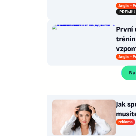
Anglie - 
První 
tréni
vzpom
Anglie - 
Nač
Jak sp
musít
reklama