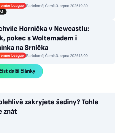
Premier League
Bartoloměj Černík
3. srpna 2026
19:30
chvíle Horníčka v Newcastlu:
nk, pokec s Woltemadem i
ínka na Srnička
Premier League
Bartoloměj Černík
3. srpna 2026
13:00
íst další články
olehlivě zakryjete šediny? Tohle
e znát