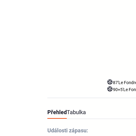
87'
Le Fondr
90+5'
Le Fon
Přehled
Tabulka
Události zápasu: