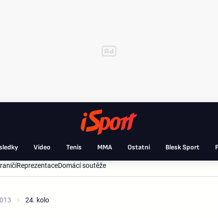
sledky
Video
Tenis
MMA
Ostatní
Blesk Sport
F
raničí
Reprezentace
Domácí soutěže
2013
24. kolo