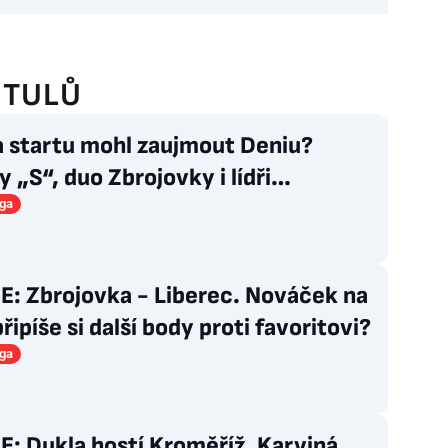
ITULŮ
a startu mohl zaujmout Deniu?
 „S“, duo Zbrojovky i lídři
ových zástupců
iga
E: Zbrojovka - Liberec. Nováček na
připíše si další body proti favoritovi?
iga
: Dukla hostí Kroměříž. Karviná