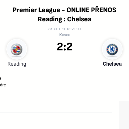
Premier League - ONLINE PŘENOS
Reading : Chelsea
St 30. 1. 2013
21:00
Konec
2:2
Reading
Chelsea
e
dre