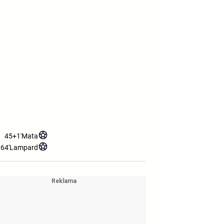
45+1'
Mata
64'
Lampard