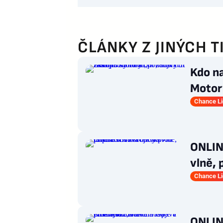
ČLÁNKY Z JINÝCH T
Kdo n
Motory
pohár
Chance L
ONLIN
vlně, 
Chance L
ONLINE