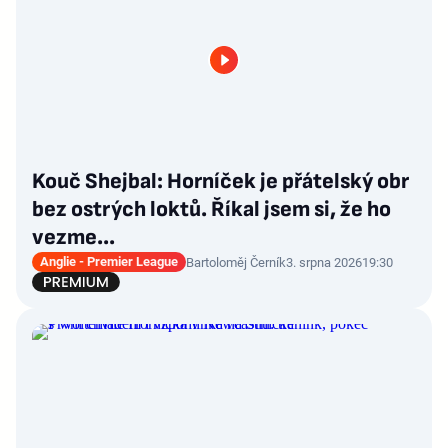
Kouč Shejbal: Horníček je přátelský obr
bez ostrých loktů. Říkal jsem si, že ho
vezme...
Anglie - Premier League
Bartoloměj Černík
3. srpna 2026
19:30