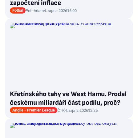
započtení inflace
Fotbal
Petr Adam
4. srpna 2026
16:00
Křetínského tahy ve West Hamu. Prodal
českému miliardáři část podílu, proč?
Anglie - Premier League
ČTK
4. srpna 2026
12:25