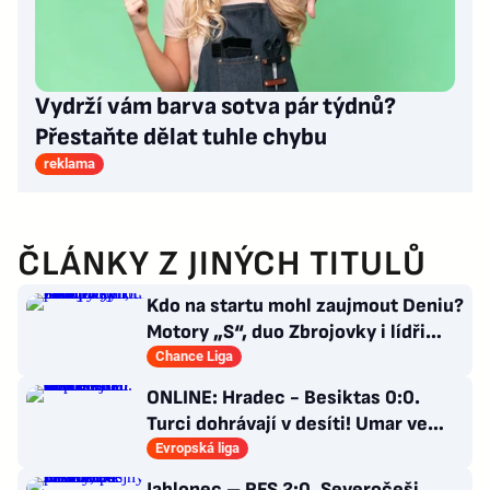
Vydrží vám barva sotva pár týdnů?
Přestaňte dělat tuhle chybu
reklama
ČLÁNKY Z JINÝCH TITULŮ
Kdo na startu mohl zaujmout Deniu?
Motory „S“, duo Zbrojovky i lídři
pohárových zástupců
Chance Liga
ONLINE: Hradec - Besiktas 0:0.
Turci dohrávají v desíti! Umar ve
stoprocentní šanci selhal
Evropská liga
Jablonec – RFS 2:0. Severočeši