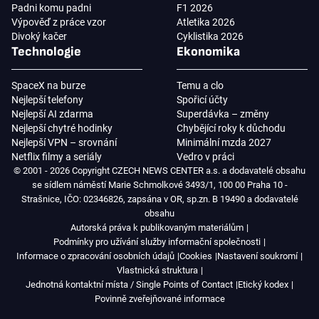
Padni komu padni
F1 2026
Výpověď z práce vzor
Atletika 2026
Divoký kačer
Cyklistika 2026
Technologie
Ekonomika
SpaceX na burze
Temu a clo
Nejlepší telefony
Spořicí účty
Nejlepší AI zdarma
Superdávka – změny
Nejlepší chytré hodinky
Chybějící roky k důchodu
Nejlepší VPN – srovnání
Minimální mzda 2027
Netflix filmy a seriály
Vedro v práci
© 2001 - 2026 Copyright CZECH NEWS CENTER a.s. a dodavatelé obsahu
se sídlem náměstí Marie Schmolkové 3493/1, 100 00 Praha 10 -
Strašnice, IČO: 02346826, zapsána v OR, sp.zn. B 19490 a dodavatelé
obsahu
Autorská práva k publikovaným materiálům
Podmínky pro užívání služby informační společnosti
Informace o zpracování osobních údajů
Cookies
Nastavení soukromí
Vlastnická struktura
Jednotná kontaktní místa / Single Points of Contact
Etický kodex
Povinně zveřejňované informace