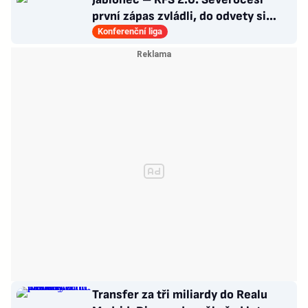
první zápas zvládli, do odvety si
vezou nadějný náskok
Konferenční liga
Transfer za tři miliardy do Realu