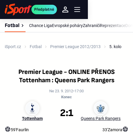
Předplatné
Fotbal
Chance Liga
Evropské poháry
Zahraničí
Reprezentace
Dom
iSport.cz
Fotbal
Premier League 2012/2013
5. kolo
Premier League - ONLINE PŘENOS
Tottenham : Queens Park Rangers
Ne 23. 9. 2012
17:00
Konec
2:1
Tottenham
Queens Park Rangers
59'
Faurlin
33'
Zamora