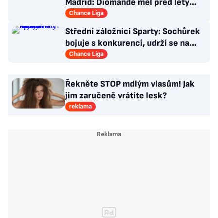
Madrid: Diomande měl před lety
působit v Česku!
Chance Liga
Střední záložníci Sparty: Sochůrek
bojuje s konkurencí, udrží se na
Letné Hollý?
Chance Liga
Řekněte STOP mdlým vlasům! Jak
jim zaručeně vrátíte lesk?
reklama