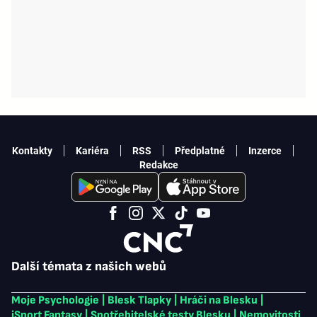
Kontakty
Kariéra
RSS
Předplatné
Inzerce
Redakce
Další témata z našich webů
Moje Psychologie
|
Blesk Tlapky
|
Hráči na Blesku
|
iSport Fantasy
|
Spotřebitelské testy Blesku
|
Nemovitosti