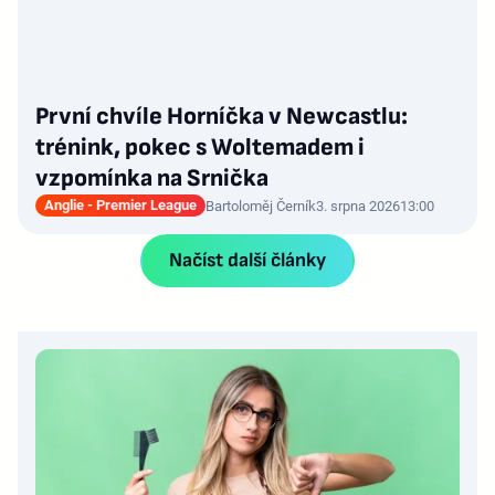
První chvíle Horníčka v Newcastlu:
trénink, pokec s Woltemadem i
vzpomínka na Srnička
Anglie - Premier League
Bartoloměj Černík
3. srpna 2026
13:00
Načíst další články