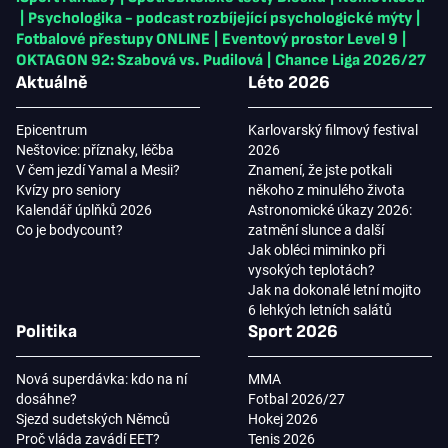
|
Psychologika - podcast rozbíjející psychologické mýty
|
Fotbalové přestupy ONLINE
|
Eventový prostor Level 9
|
OKTAGON 92: Szabová vs. Pudilová
|
Chance Liga 2026/27
Aktuálně
Léto 2026
Epicentrum
Karlovarský filmový festival
Neštovice: příznaky, léčba
2026
V čem jezdí Yamal a Mesii?
Znamení, že jste potkali
Kvízy pro seniory
někoho z minulého života
Kalendář úplňků 2026
Astronomické úkazy 2026:
Co je bodycount?
zatmění slunce a další
Jak obléci miminko při
vysokých teplotách?
Jak na dokonalé letní mojito
6 lehkých letních salátů
Politika
Sport 2026
Nová superdávka: kdo na ní
MMA
dosáhne?
Fotbal 2026/27
Sjezd sudetských Němců
Hokej 2026
Proč vláda zavádí EET?
Tenis 2026