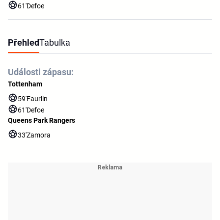
61'
Defoe
Přehled
Tabulka
Události zápasu:
Tottenham
59'
Faurlin
61'
Defoe
Queens Park Rangers
33'
Zamora