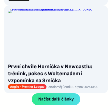
První chvíle Horníčka v Newcastlu:
trénink, pokec s Woltemadem i
vzpomínka na Srnička
Anglie - Premier League
Bartoloměj Černík
3. srpna 2026
13:00
Načíst další články