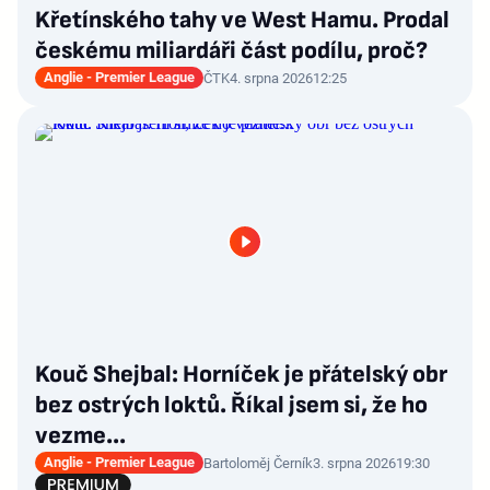
Křetínského tahy ve West Hamu. Prodal
českému miliardáři část podílu, proč?
Anglie - Premier League
ČTK
4. srpna 2026
12:25
Kouč Shejbal: Horníček je přátelský obr
bez ostrých loktů. Říkal jsem si, že ho
vezme...
Anglie - Premier League
Bartoloměj Černík
3. srpna 2026
19:30