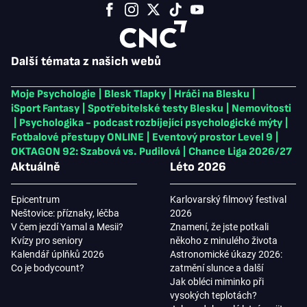
Další témata z našich webů
Moje Psychologie
|
Blesk Tlapky
|
Hráči na Blesku
|
iSport Fantasy
|
Spotřebitelské testy Blesku
|
Nemovitosti
|
Psychologika - podcast rozbíjející psychologické mýty
|
Fotbalové přestupy ONLINE
|
Eventový prostor Level 9
|
OKTAGON 92: Szabová vs. Pudilová
|
Chance Liga 2026/27
Aktuálně
Léto 2026
Epicentrum
Karlovarský filmový festival
Neštovice: příznaky, léčba
2026
V čem jezdí Yamal a Mesii?
Znamení, že jste potkali
Kvízy pro seniory
někoho z minulého života
Kalendář úplňků 2026
Astronomické úkazy 2026:
Co je bodycount?
zatmění slunce a další
Jak obléci miminko při
vysokých teplotách?