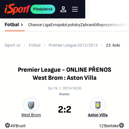
Předplatné
Fotbal
Chance Liga
Evropské poháry
Zahraničí
Reprezentace
Dom
iSport.cz
Fotbal
Premier League 2012/2013
23. kolo
Premier League - ONLINE PŘENOS
West Brom : Aston Villa
So 19. 1. 2013
18:30
Konec
2:2
West Brom
Aston Villa
49'
Brunt
12'
Benteke