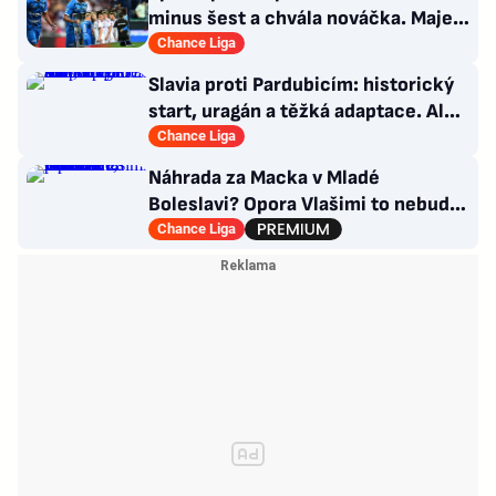
minus šest a chvála nováčka. Majer
má silnou zbraň
Chance Liga
Slavia proti Pardubicím: historický
start, uragán a těžká adaptace. Ale i
smutná událost
Chance Liga
Náhrada za Macka v Mladé
Boleslavi? Opora Vlašimi to nebude,
přichází záložník Baníku
Chance Liga