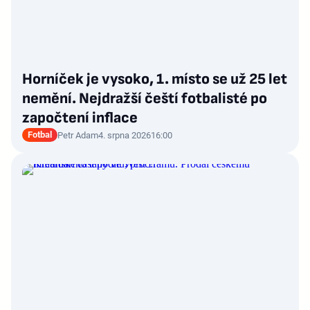
Horníček je vysoko, 1. místo se už 25 let
nemění. Nejdražší čeští fotbalisté po
započtení inflace
Fotbal
Petr Adam
4. srpna 2026
16:00