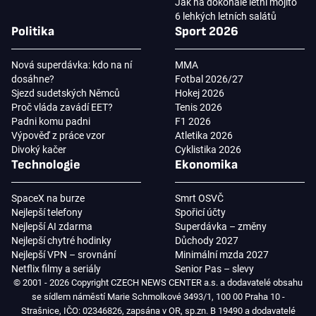
Jak na dokonalé letní mojito
6 lehkých letních salátů
Politika
Sport 2026
Nová superdávka: kdo na ní
MMA
dosáhne?
Fotbal 2026/27
Sjezd sudetských Němců
Hokej 2026
Proč vláda zavádí EET?
Tenis 2026
Padni komu padni
F1 2026
Výpověď z práce vzor
Atletika 2026
Divoký kačer
Cyklistika 2026
Technologie
Ekonomika
SpaceX na burze
Smrt OSVČ
Nejlepší telefony
Spořicí účty
Nejlepší AI zdarma
Superdávka – změny
Nejlepší chytré hodinky
Důchody 2027
Nejlepší VPN – srovnání
Minimální mzda 2027
Netflix filmy a seriály
Senior Pas – slevy
© 2001 - 2026 Copyright CZECH NEWS CENTER a.s. a dodavatelé obsahu
se sídlem náměstí Marie Schmolkové 3493/1, 100 00 Praha 10 -
Strašnice, IČO: 02346826, zapsána v OR, sp.zn. B 19490 a dodavatelé