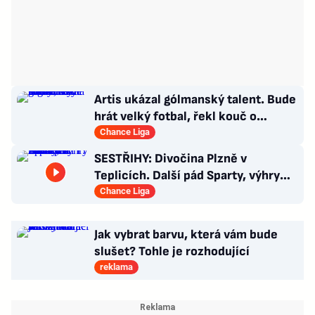
Artis ukázal gólmanský talent. Bude
hrát velký fotbal, řekl kouč o
Kašíkovi. Body ale má Sigma
Chance Liga
SESTŘIHY: Divočina Plzně v
Teplicích. Další pád Sparty, výhry
Slavie i Hradce s Baníkem
Chance Liga
Jak vybrat barvu, která vám bude
slušet? Tohle je rozhodující
reklama