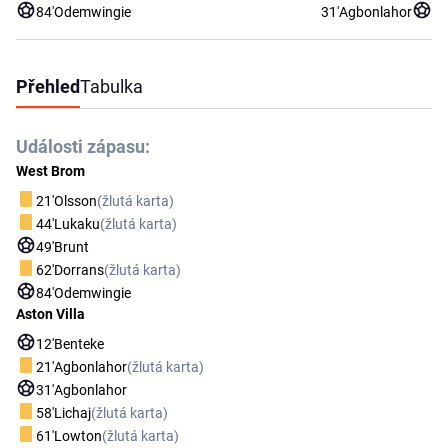
84'
Odemwingie
31'
Agbonlahor
Přehled
Tabulka
Události zápasu:
West Brom
21'
Olsson
(žlutá karta)
44'
Lukaku
(žlutá karta)
49'
Brunt
62'
Dorrans
(žlutá karta)
84'
Odemwingie
Aston Villa
12'
Benteke
21'
Agbonlahor
(žlutá karta)
31'
Agbonlahor
58'
Lichaj
(žlutá karta)
61'
Lowton
(žlutá karta)