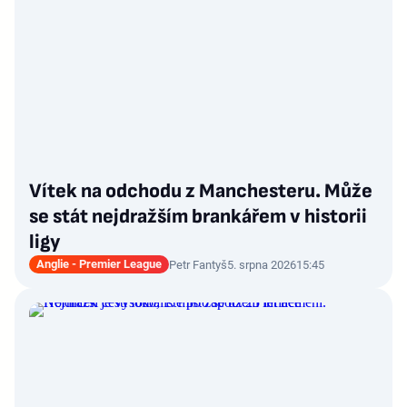
Vítek na odchodu z Manchesteru. Může
se stát nejdražším brankářem v historii
ligy
Anglie - Premier League
Petr Fantyš
5. srpna 2026
15:45