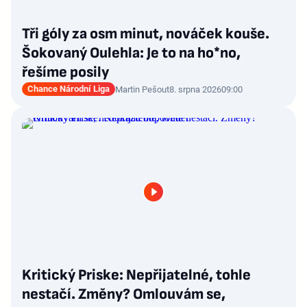
Tři góly za osm minut, nováček kouše.
Šokovaný Oulehla: Je to na ho*no,
řešíme posily
Chance Národní Liga
Martin Pešout
8. srpna 2026
09:00
Kritický Priske: Nepřijatelné, tohle
nestačí. Změny? Omlouvám se,