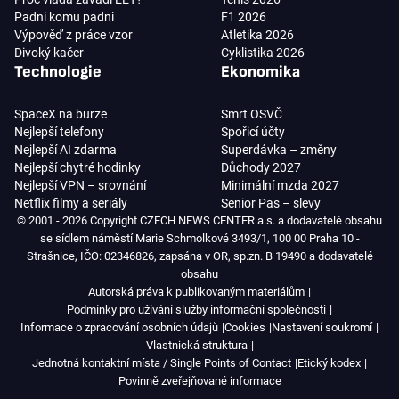
Padni komu padni
F1 2026
Výpověď z práce vzor
Atletika 2026
Divoký kačer
Cyklistika 2026
Technologie
Ekonomika
SpaceX na burze
Smrt OSVČ
Nejlepší telefony
Spořicí účty
Nejlepší AI zdarma
Superdávka – změny
Nejlepší chytré hodinky
Důchody 2027
Nejlepší VPN – srovnání
Minimální mzda 2027
Netflix filmy a seriály
Senior Pas – slevy
© 2001 - 2026 Copyright CZECH NEWS CENTER a.s. a dodavatelé obsahu
se sídlem náměstí Marie Schmolkové 3493/1, 100 00 Praha 10 -
Strašnice, IČO: 02346826, zapsána v OR, sp.zn. B 19490 a dodavatelé
obsahu
Autorská práva k publikovaným materiálům
Podmínky pro užívání služby informační společnosti
Informace o zpracování osobních údajů
Cookies
Nastavení soukromí
Vlastnická struktura
Jednotná kontaktní místa / Single Points of Contact
Etický kodex
Povinně zveřejňované informace