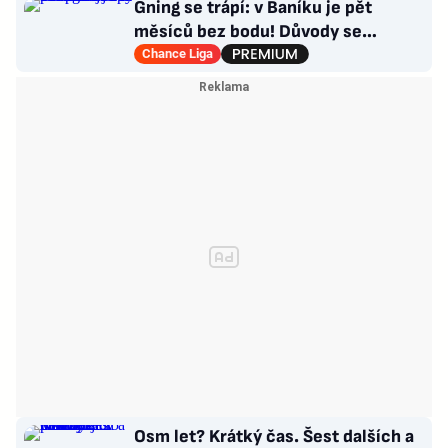
Gning se trápí: v Baníku je pět
měsíců bez bodu! Důvody se
opakují u tří trenérů
Chance Liga
Osm let? Krátký čas. Šest dalších a