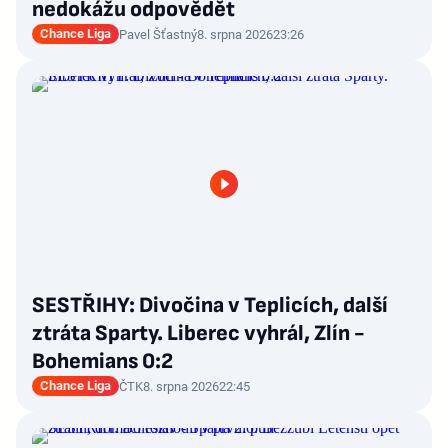
nedokážu odpovědět
Chance Liga
Pavel Šťastný
8. srpna 2026
23:26
SESTŘIHY: Divočina v Teplicích, další
ztráta Sparty. Liberec vyhrál, Zlín -
Bohemians 0:2
Chance Liga
ČTK
8. srpna 2026
22:45