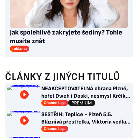
Jak spolehlivě zakryjete šediny? Tohle
musíte znát
reklama
ČLÁNKY Z JINÝCH TITULŮ
NEAKCEPTOVATELNÁ obrana Plzně,
hořel Dweh i Doski, nesmysl Krčíka.
Ustojí to Hyský?
Chance Liga
SESTŘIH: Teplice - Plzeň 5:5.
Bláznivá přestřelka, Viktoria vedla o
tři góly. Krčíkova červená
Chance Liga