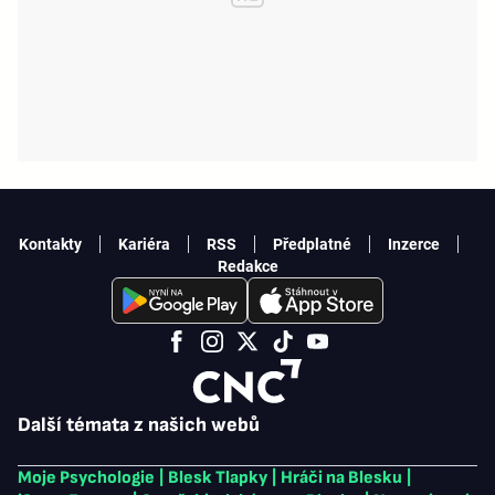
Kontakty
Kariéra
RSS
Předplatné
Inzerce
Redakce
Další témata z našich webů
Moje Psychologie
|
Blesk Tlapky
|
Hráči na Blesku
|