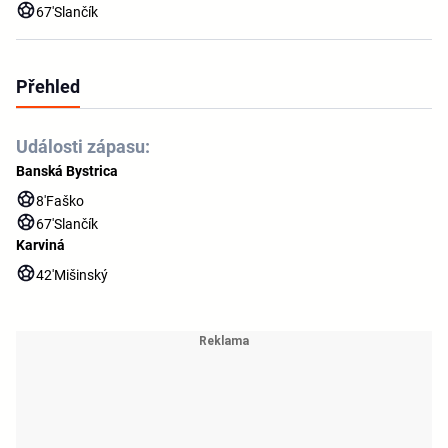
67'
Slančík
Přehled
Události zápasu:
Banská Bystrica
8'
Faško
67'
Slančík
Karviná
42'
Mišinský