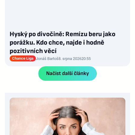
Hyský po divočině: Remízu beru jako
porážku. Kdo chce, najde i hodně
pozitivních věcí
Chance Liga
Jonáš Bartoš
8. srpna 2026
20:55
Načíst další články