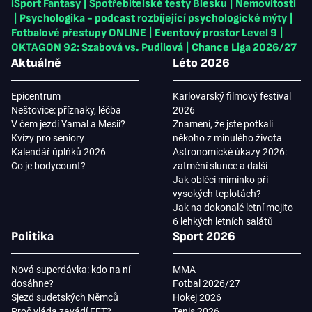
iSport Fantasy
|
Spotřebitelské testy Blesku
|
Nemovitosti
|
Psychologika - podcast rozbíjející psychologické mýty
|
Fotbalové přestupy ONLINE
|
Eventový prostor Level 9
|
OKTAGON 92: Szabová vs. Pudilová
|
Chance Liga 2026/27
Aktuálně
Léto 2026
Epicentrum
Karlovarský filmový festival
Neštovice: příznaky, léčba
2026
V čem jezdí Yamal a Mesii?
Znamení, že jste potkali
Kvízy pro seniory
někoho z minulého života
Kalendář úplňků 2026
Astronomické úkazy 2026:
Co je bodycount?
zatmění slunce a další
Jak obléci miminko při
vysokých teplotách?
Jak na dokonalé letní mojito
6 lehkých letních salátů
Politika
Sport 2026
Nová superdávka: kdo na ní
MMA
dosáhne?
Fotbal 2026/27
Sjezd sudetských Němců
Hokej 2026
Proč vláda zavádí EET?
Tenis 2026