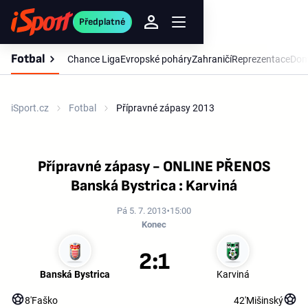
Předplatné
Fotbal
Chance Liga
Evropské poháry
Zahraničí
Reprezentace
Dom
iSport.cz
Fotbal
Přípravné zápasy 2013
Přípravné zápasy - ONLINE PŘENOS
Banská Bystrica : Karviná
Pá 5. 7. 2013
15:00
Konec
2:1
Banská Bystrica
Karviná
8'
Faško
42'
Mišinský