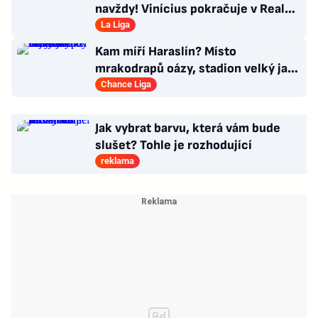
navždy! Vinícius pokračuje v Realu,
za 25 milionů eur
La Liga
Kam míří Haraslín? Místo
mrakodrapů oázy, stadion velký jak
v Plzni. Byl by největší hvězdou
Chance Liga
Jak vybrat barvu, která vám bude
slušet? Tohle je rozhodující
reklama