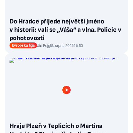
Do Hradce přijede největší jméno
v historii: valí se „Váša“ a vlna. Policie v
pohotovosti
Evropská liga
Jiří Fejgl
5. srpna 2026
16:50
Hraje Plzeň v Teplicích o Martina