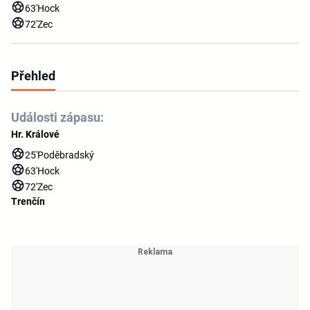
63'
Hock
72'
Zec
Přehled
Události zápasu:
Hr. Králové
25'
Poděbradský
63'
Hock
72'
Zec
Trenčín