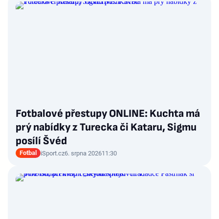
Fotbalové přestupy ONLINE: Kuchta má
prý nabídky z Turecka či Kataru, Sigmu
posílí Švéd
Fotbal
iSport.cz
6. srpna 2026
11:30