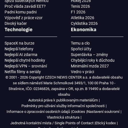
Sjezd sudetských Němců
Hokej 2026
Proč vláda zavádí EET?
Tenis 2026
Padni komu padni
F1 2026
Výpověď z práce vzor
Atletika 2026
Divoký kačer
Cyklistika 2026
Technologie
Ekonomika
SpaceX na burze
Temu a clo
Nejlepší telefony
Spořicí účty
Nejlepší AI zdarma
Superdávka – změny
Nejlepší chytré hodinky
Chybějící roky k důchodu
Nejlepší VPN – srovnání
Minimální mzda 2027
Netflix filmy a seriály
Vedro v práci
© 2001 - 2026 Copyright CZECH NEWS CENTER a.s. a dodavatelé obsahu
se sídlem náměstí Marie Schmolkové 3493/1, 100 00 Praha 10 -
Strašnice, IČO: 02346826, zapsána v OR, sp.zn. B 19490 a dodavatelé
obsahu
Autorská práva k publikovaným materiálům
Podmínky pro užívání služby informační společnosti
Informace o zpracování osobních údajů
Cookies
Nastavení soukromí
Vlastnická struktura
Jednotná kontaktní místa / Single Points of Contact
Etický kodex