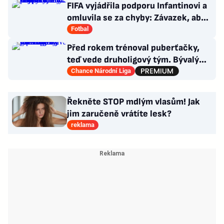
FIFA vyjádřila podporu Infantinovi a
omluvila se za chyby: Závazek, aby
se již neopakovaly
Fotbal
Před rokem trénoval puberťačky,
teď vede druholigový tým. Bývalý
reportér zažívá raketový vzestup
Chance Národní Liga
Řekněte STOP mdlým vlasům! Jak
jim zaručeně vrátíte lesk?
reklama