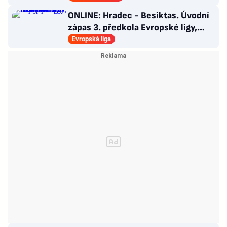
ONLINE: Hradec - Besiktas. Úvodní
zápas 3. předkola Evropské ligy,
nastoupí za hosty Černý?
Evropská liga