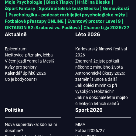
Moje Psychologie
|
Blesk Tlapky
|
Hráči na Blesku
|
iSport Fantasy
|
Spotřebitelské testy Blesku
|
Nemovitosti
|
Psychologika - podcast rozbíjející psychologické mýty
|
Fotbalové přestupy ONLINE
|
Eventový prostor Level 9
|
OKTAGON 92: Szabová vs. Pudilová
|
Chance Liga 2026/27
Aktuálně
Léto 2026
Epicentrum
Karlovarský filmový festival
Neštovice: příznaky, léčba
2026
V čem jezdí Yamal a Mesii?
Znamení, že jste potkali
Kvízy pro seniory
někoho z minulého života
Kalendář úplňků 2026
Astronomické úkazy 2026:
Co je bodycount?
zatmění slunce a další
Jak obléci miminko při
vysokých teplotách?
Jak na dokonalé letní mojito
6 lehkých letních salátů
Politika
Sport 2026
Nová superdávka: kdo na ní
MMA
dosáhne?
Fotbal 2026/27