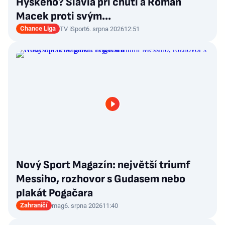
Hyského? Slavia při chuti a Roman
Macek proti svým…
Chance Liga
TV iSport
6. srpna 2026
12:51
Nový Sport Magazín: největší triumf
Messiho, rozhovor s Gudasem nebo
plakát Pogačara
Zahraničí
mag
6. srpna 2026
11:40