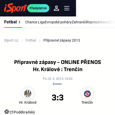
Předplatné
Fotbal
Chance Liga
Evropské poháry
Zahraničí
Reprezentace
Dom
iSport.cz
Fotbal
Přípravné zápasy 2013
Přípravné zápasy - ONLINE PŘENOS
Hr. Králové : Trenčín
Po 24. 6. 2013
18:00
Konec
3:3
Hr. Králové
Trenčín
25'
Poděbradský