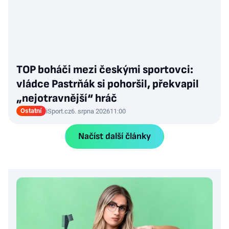
TOP boháči mezi českými sportovci:
vládce Pastrňák si pohoršil, překvapil
„nejotravnější“ hráč
Ostatní
iSport.cz
6. srpna 2026
11:00
Načíst další články