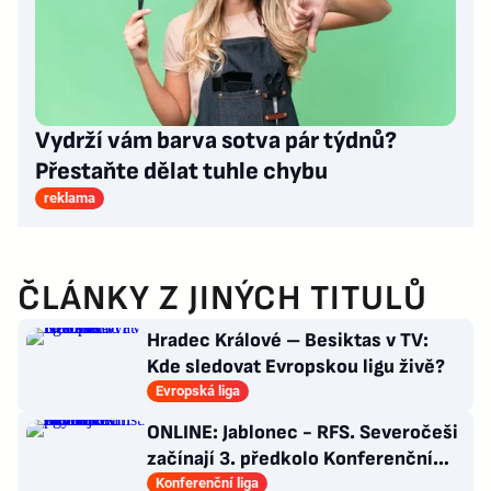
Vydrží vám barva sotva pár týdnů?
Přestaňte dělat tuhle chybu
reklama
ČLÁNKY Z JINÝCH TITULŮ
Hradec Králové – Besiktas v TV:
Kde sledovat Evropskou ligu živě?
Evropská liga
ONLINE: Jablonec - RFS. Severočeši
začínají 3. předkolo Konferenční
ligy na domácím hřišti
Konferenční liga