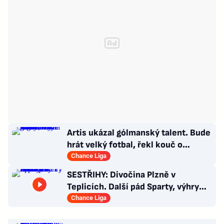
Artis ukázal gólmanský talent. Bude
hrát velký fotbal, řekl kouč o
Kašíkovi. Body ale má Sigma
Chance Liga
SESTŘIHY: Divočina Plzně v
Teplicích. Další pád Sparty, výhry
Slavie i Hradce s Baníkem
Chance Liga