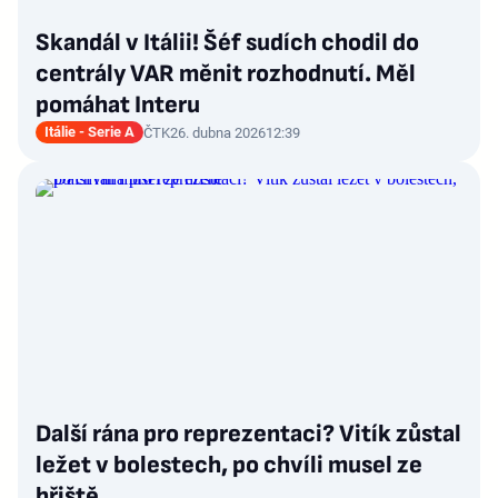
Skandál v Itálii! Šéf sudích chodil do
centrály VAR měnit rozhodnutí. Měl
pomáhat Interu
Itálie - Serie A
ČTK
26. dubna 2026
12:39
Další rána pro reprezentaci? Vitík zůstal
ležet v bolestech, po chvíli musel ze
hřiště