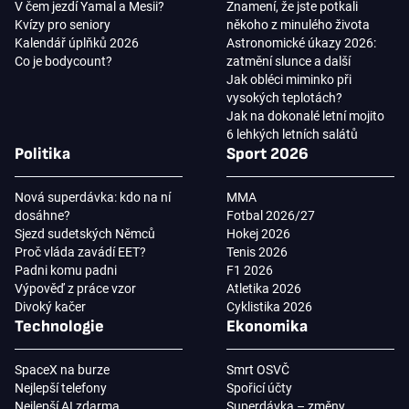
V čem jezdí Yamal a Mesii?
Znamení, že jste potkali
Kvízy pro seniory
někoho z minulého života
Kalendář úplňků 2026
Astronomické úkazy 2026:
Co je bodycount?
zatmění slunce a další
Jak obléci miminko při
vysokých teplotách?
Jak na dokonalé letní mojito
6 lehkých letních salátů
Politika
Sport 2026
Nová superdávka: kdo na ní
MMA
dosáhne?
Fotbal 2026/27
Sjezd sudetských Němců
Hokej 2026
Proč vláda zavádí EET?
Tenis 2026
Padni komu padni
F1 2026
Výpověď z práce vzor
Atletika 2026
Divoký kačer
Cyklistika 2026
Technologie
Ekonomika
SpaceX na burze
Smrt OSVČ
Nejlepší telefony
Spořicí účty
Nejlepší AI zdarma
Superdávka – změny