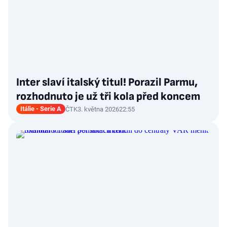
Inter slaví italský titul! Porazil Parmu,
rozhodnuto je už tři kola před koncem
Itálie - Serie A
ČTK
3. května 2026
22:55