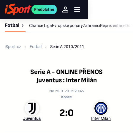
Předplatné
Fotbal
Chance Liga
Evropské poháry
Zahraničí
Reprezentace
Dom
iSport.cz
Fotbal
Serie A 2010/2011
Serie A - ONLINE PŘENOS
Juventus : Inter Milán
Ne 25. 3. 2012
20:45
Konec
2:0
Juventus
Inter Milán