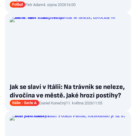
Fotbal
Petr Adam
4. srpna 2026
16:00
Jak se slaví v Itálii: Na trávník se neleze,
divočina ve městě. Jaké hrozí postihy?
Itálie - Serie A
Daniel Konečný
11. května 2026
11:05