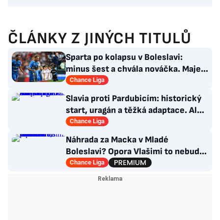
ČLÁNKY Z JINÝCH TITULŮ
Sparta po kolapsu v Boleslavi:
minus šest a chvála nováčka. Majer
má silnou zbraň
Chance Liga
Slavia proti Pardubicím: historický
start, uragán a těžká adaptace. Ale i
smutná událost
Chance Liga
Náhrada za Macka v Mladé
Boleslavi? Opora Vlašimi to nebude,
přichází záložník Baníku
Chance Liga