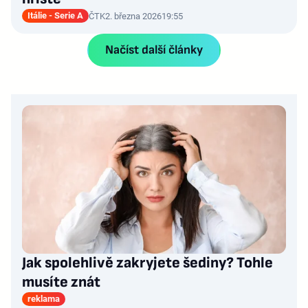
Itálie - Serie A
ČTK
2. března 2026
19:55
Načíst další články
Jak spolehlivě zakryjete šediny? Tohle
musíte znát
reklama