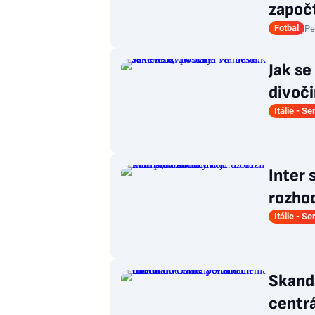
započt
Fotbal
Pe
Jak se
divoči
Itálie - Se
Inter 
rozhod
Itálie - Se
Skandá
centrá