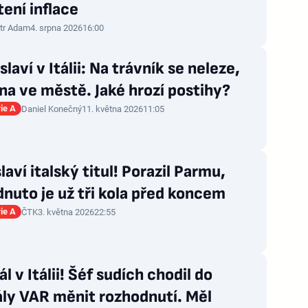
ení inflace
tr Adam
4. srpna 2026
16:00
 slaví v Itálii: Na trávník se neleze,
na ve městě. Jaké hrozí postihy?
rie A
Daniel Konečný
11. května 2026
11:05
slaví italský titul! Porazil Parmu,
nuto je už tři kola před koncem
rie A
ČTK
3. května 2026
22:55
l v Itálii! Šéf sudích chodil do
ly VAR měnit rozhodnutí. Měl