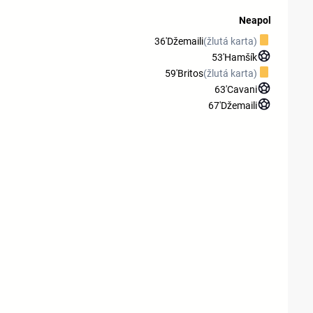
Neapol
36'
Džemaili
(žlutá karta)
53'
Hamšík
59'
Britos
(žlutá karta)
63'
Cavani
67'
Džemaili