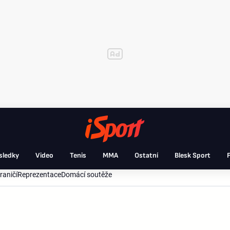
sledky
Video
Tenis
MMA
Ostatní
Blesk Sport
F
raničí
Reprezentace
Domácí soutěže