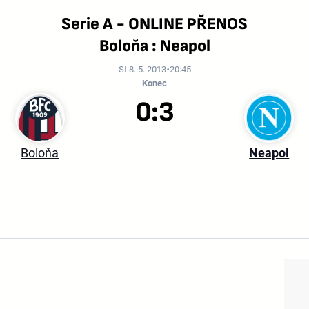
Serie A - ONLINE PŘENOS
Boloňa : Neapol
St 8. 5. 2013
20:45
Konec
0:3
Boloňa
Neapol