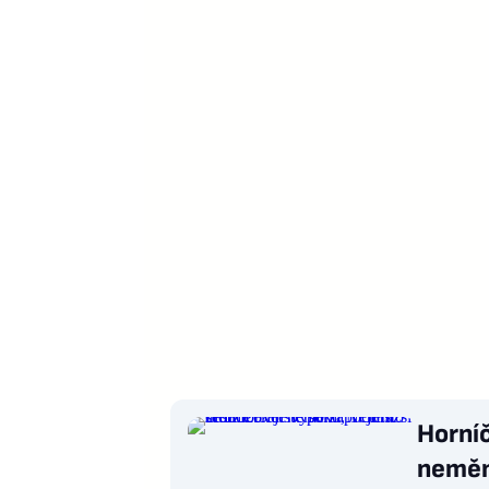
Horníč
nemění