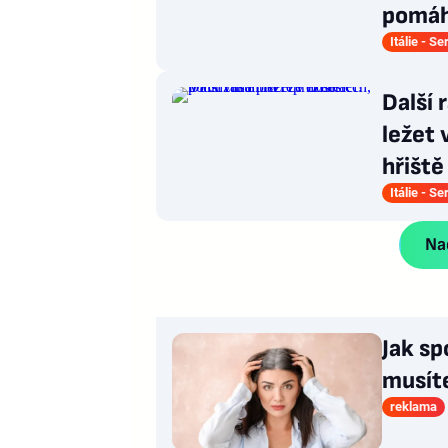
pomáh
Itálie - Se
Další 
ležet 
hřiště
Itálie - Se
Nač
Jak sp
musít
reklama