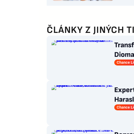
ČLÁNKY Z JINÝCH T
Transf
Dioma
Chance L
Exper
Harasl
Až za 
Chance L