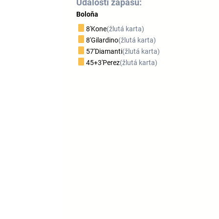
Události zápasu:
Boloňa
8'
Kone
(žlutá karta)
8'
Gilardino
(žlutá karta)
57'
Diamanti
(žlutá karta)
45+3'
Perez
(žlutá karta)