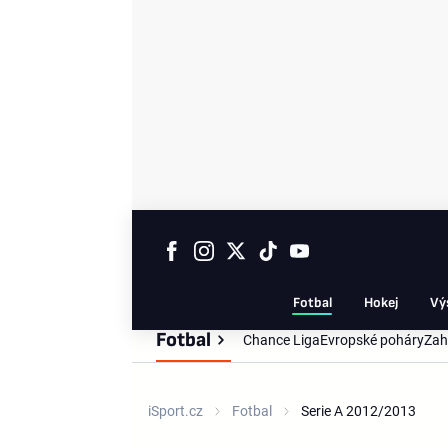
Fotbal
Hokej
Vý
Fotbal
Chance Liga
Evropské poháry
Zah
iSport.cz
Fotbal
Serie A 2012/2013