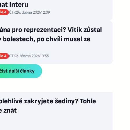
at Interu
rie A
ČTK
26. dubna 2026
12:39
rána pro reprezentaci? Vitík zůstal
v bolestech, po chvíli musel ze
rie A
ČTK
2. března 2026
19:55
íst další články
olehlivě zakryjete šediny? Tohle
e znát