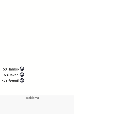
53'
Hamšík
63'
Cavani
67'
Džemaili