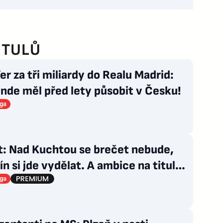
ITULŮ
er za tři miliardy do Realu Madrid:
nde měl před lety působit v Česku!
iga
t: Nad Kuchtou se brečet nebude,
ín si jde vydělat. A ambice na titul?
rok
iga