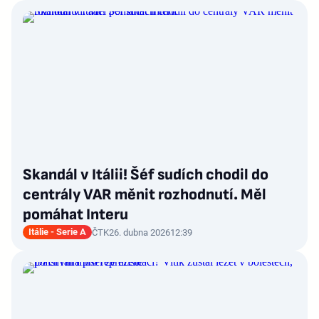
Skandál v Itálii! Šéf sudích chodil do
centrály VAR měnit rozhodnutí. Měl
pomáhat Interu
Itálie - Serie A
ČTK
26. dubna 2026
12:39