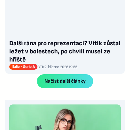
Další rána pro reprezentaci? Vitík zůstal
ležet v bolestech, po chvíli musel ze
hřiště
Itálie - Serie A
ČTK
2. března 2026
19:55
Načíst další články