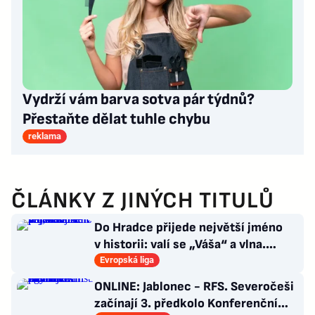
Vydrží vám barva sotva pár týdnů?
Přestaňte dělat tuhle chybu
reklama
ČLÁNKY Z JINÝCH TITULŮ
Do Hradce přijede největší jméno
v historii: valí se „Váša“ a vlna.
Policie v pohotovosti
Evropská liga
ONLINE: Jablonec - RFS. Severočeši
začínají 3. předkolo Konferenční