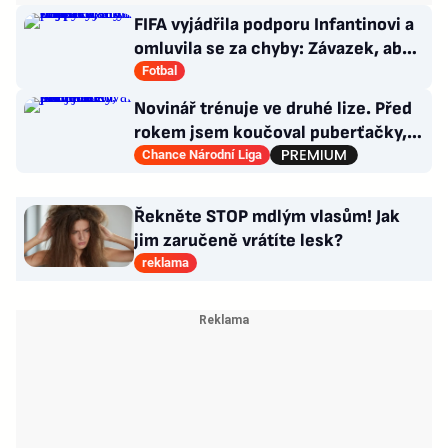
FIFA vyjádřila podporu Infantinovi a
omluvila se za chyby: Závazek, aby
se již neopakovaly
Fotbal
Novinář trénuje ve druhé lize. Před
rokem jsem koučoval puberťačky,
směje se Mathauser
Chance Národní Liga
Řekněte STOP mdlým vlasům! Jak
jim zaručeně vrátíte lesk?
reklama