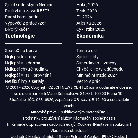
Sjezd sudetských Němců
Hokej 2026
Proč vláda zavádí EET?
Tenis 2026
Padni komu padni
F1 2026
Výpověď z práce vzor
Atletika 2026
Divoký kačer
Cyklistika 2026
Technologie
Ekonomika
SpaceX na burze
Temu a clo
Nejlepší telefony
Spořicí účty
Nejlepší AI zdarma
Superdávka – změny
Nejlepší chytré hodinky
Chybějící roky k důchodu
Nejlepší VPN – srovnání
Minimální mzda 2027
Netflix filmy a seriály
Vedro v práci
© 2001 - 2026 Copyright CZECH NEWS CENTER a.s. a dodavatelé obsahu
se sídlem náměstí Marie Schmolkové 3493/1, 100 00 Praha 10 -
Strašnice, IČO: 02346826, zapsána v OR, sp.zn. B 19490 a dodavatelé
obsahu
Autorská práva k publikovaným materiálům
Podmínky pro užívání služby informační společnosti
Informace o zpracování osobních údajů
Cookies
Nastavení soukromí
Vlastnická struktura
Jednotná kontaktní místa / Single Points of Contact
Etický kodex