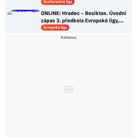
ligy na domácím hřišti
Konferenční liga
ONLINE: Hradec - Besiktas. Úvodní
zápas 3. předkola Evropské ligy,
nastoupí za hosty Černý?
Evropská liga