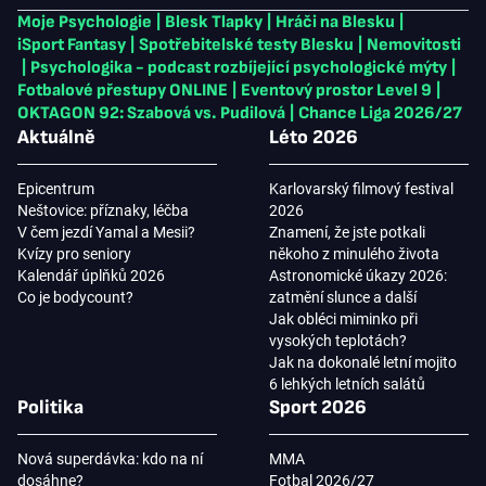
Moje Psychologie
|
Blesk Tlapky
|
Hráči na Blesku
|
iSport Fantasy
|
Spotřebitelské testy Blesku
|
Nemovitosti
|
Psychologika - podcast rozbíjející psychologické mýty
|
Fotbalové přestupy ONLINE
|
Eventový prostor Level 9
|
OKTAGON 92: Szabová vs. Pudilová
|
Chance Liga 2026/27
Aktuálně
Léto 2026
Epicentrum
Karlovarský filmový festival
Neštovice: příznaky, léčba
2026
V čem jezdí Yamal a Mesii?
Znamení, že jste potkali
Kvízy pro seniory
někoho z minulého života
Kalendář úplňků 2026
Astronomické úkazy 2026:
Co je bodycount?
zatmění slunce a další
Jak obléci miminko při
vysokých teplotách?
Jak na dokonalé letní mojito
6 lehkých letních salátů
Politika
Sport 2026
Nová superdávka: kdo na ní
MMA
dosáhne?
Fotbal 2026/27