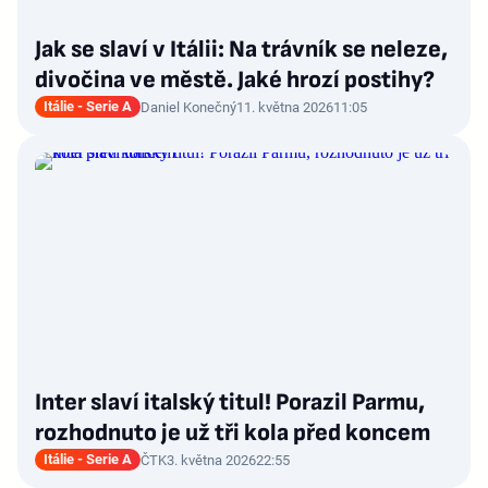
Jak se slaví v Itálii: Na trávník se neleze,
divočina ve městě. Jaké hrozí postihy?
Itálie - Serie A
Daniel Konečný
11. května 2026
11:05
Inter slaví italský titul! Porazil Parmu,
rozhodnuto je už tři kola před koncem
Itálie - Serie A
ČTK
3. května 2026
22:55