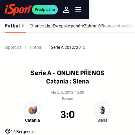
Předplatné
Fotbal
Chance Liga
Evropské poháry
Zahraničí
Reprezentace
Dom
iSport.cz
Fotbal
Serie A 2012/2013
Serie A - ONLINE PŘENOS
Catania : Siena
Ne 5. 5. 2013
15:00
Konec
3:0
Catania
Siena
15'
Bergessio