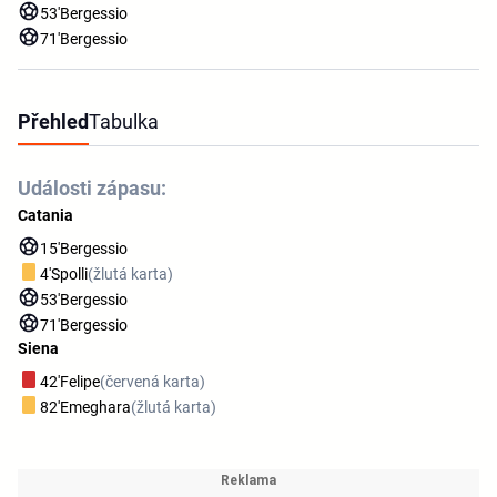
53'
Bergessio
71'
Bergessio
Přehled
Tabulka
Události zápasu:
Catania
15'
Bergessio
4'
Spolli
(žlutá karta)
53'
Bergessio
71'
Bergessio
Siena
42'
Felipe
(červená karta)
82'
Emeghara
(žlutá karta)