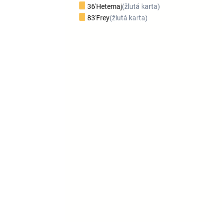
36'
Hetemaj
(žlutá karta)
83'
Frey
(žlutá karta)