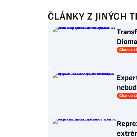
ČLÁNKY Z JINÝCH T
Transf
Dioma
Chance L
Exper
nebude
Sparta
Chance L
Reprez
extrém