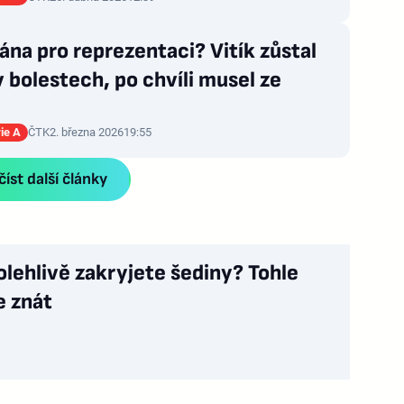
rána pro reprezentaci? Vitík zůstal
v bolestech, po chvíli musel ze
rie A
ČTK
2. března 2026
19:55
íst další články
olehlivě zakryjete šediny? Tohle
e znát