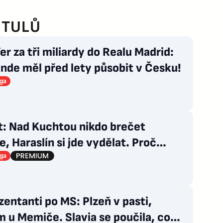
ITULŮ
er za tři miliardy do Realu Madrid:
nde měl před lety působit v Česku!
iga
t: Nad Kuchtou nikdo brečet
, Haraslín si jde vydělat. Proč
 nemá na titul?
iga
entanti po MS: Plzeň v pasti,
 u Memiče. Slavia se poučila, co