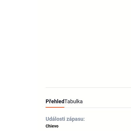
Přehled
Tabulka
Události zápasu:
Chievo