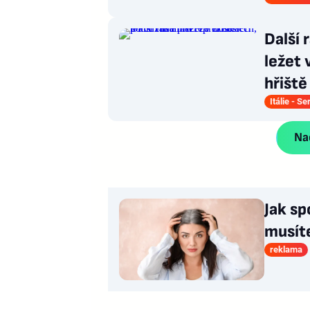
Další 
ležet 
hřiště
Itálie - Se
Nač
Jak sp
musít
reklama