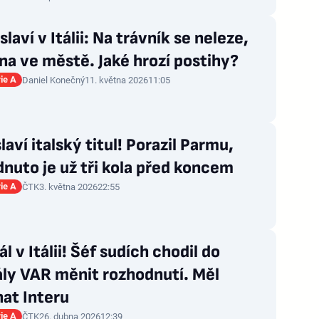
 slaví v Itálii: Na trávník se neleze,
na ve městě. Jaké hrozí postihy?
rie A
Daniel Konečný
11. května 2026
11:05
slaví italský titul! Porazil Parmu,
nuto je už tři kola před koncem
rie A
ČTK
3. května 2026
22:55
l v Itálii! Šéf sudích chodil do
ly VAR měnit rozhodnutí. Měl
at Interu
rie A
ČTK
26. dubna 2026
12:39