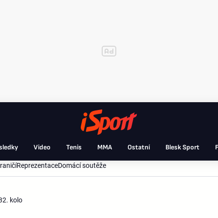
sledky
Video
Tenis
MMA
Ostatní
Blesk Sport
F
raničí
Reprezentace
Domácí soutěže
32. kolo