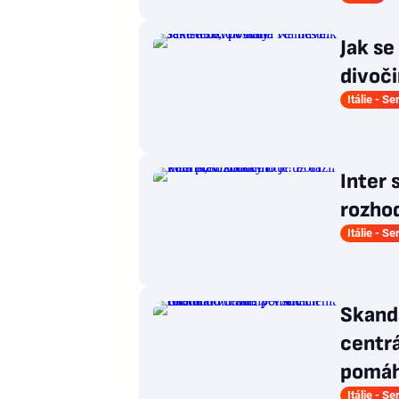
Jak se
divoči
Itálie - Se
Inter 
rozhod
Itálie - Se
Skandá
centrá
pomáh
Itálie - Se