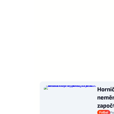
Horníč
nemění
započt
Fotbal
Pe