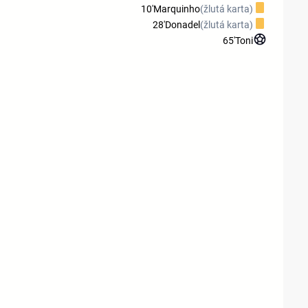
10'
Marquinho
(žlutá karta)
28'
Donadel
(žlutá karta)
65'
Toni