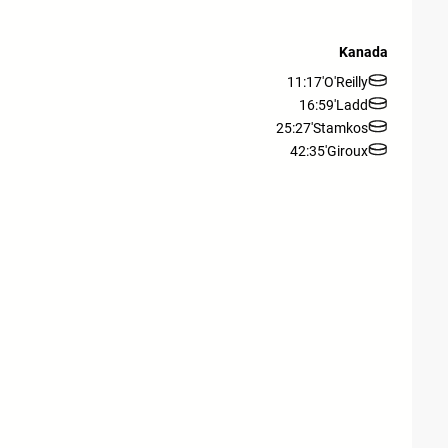
Kanada
11:17'
O'Reilly
16:59'
Ladd
25:27'
Stamkos
42:35'
Giroux