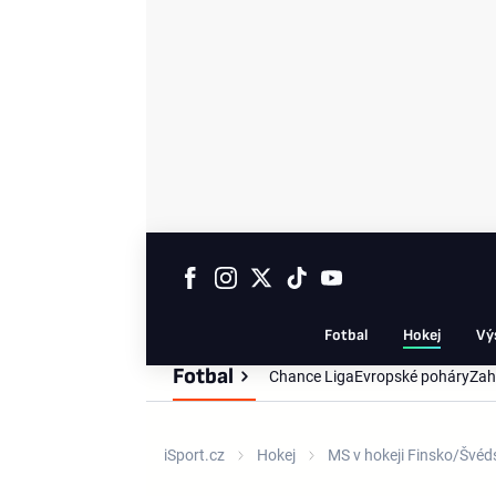
Fotbal
Hokej
Vý
Fotbal
Chance Liga
Evropské poháry
Zah
iSport.cz
Hokej
MS v hokeji Finsko/Švé