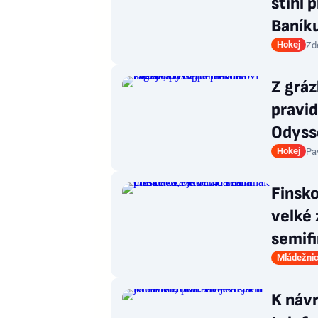
stihl 
Baník
Hokej
Zd
Z grá
pravid
Odyss
Hokej
Pa
Finsko
velké
semifi
Mládežnic
K návr