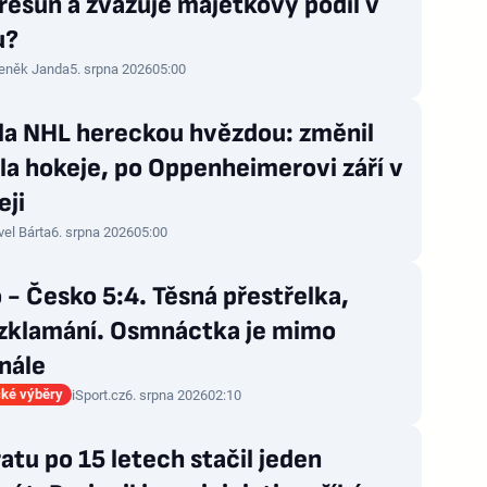
přesun a zvažuje majetkový podíl v
u?
eněk Janda
5. srpna 2026
05:00
zla NHL hereckou hvězdou: změnil
la hokeje, po Oppenheimerovi září v
eji
vel Bárta
6. srpna 2026
05:00
 - Česko 5:4. Těsná přestřelka,
 zklamání. Osmnáctka je mimo
nále
ké výběry
iSport.cz
6. srpna 2026
02:10
atu po 15 letech stačil jeden