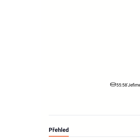
55:58'
Jefim
Přehled