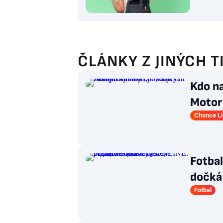
ČLÁNKY Z JINÝCH T
Kdo n
Motory
pohár
Chance L
Fotba
dočká 
přichá
Fotbal