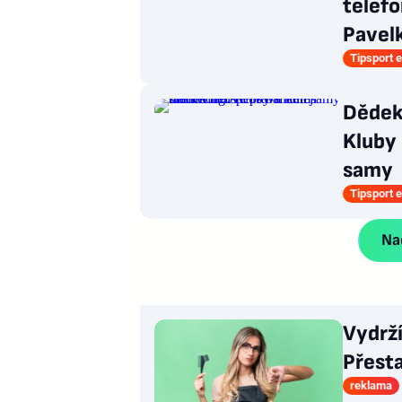
telefo
Pavel
Tipsport e
Dědek 
Kluby 
samy
Tipsport e
Nač
Vydrž
Přesta
reklama