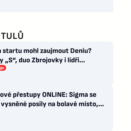
ITULŮ
a startu mohl zaujmout Deniu?
 „S“, duo Zbrojovky i lídři
ových zástupců
iga
lové přestupy ONLINE: Sigma se
vysněné posily na bolavé místo,
zí Švéd