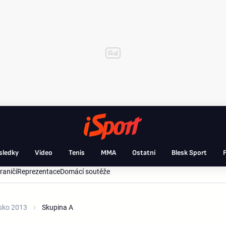
sledky
Video
Tenis
MMA
Ostatní
Blesk Sport
F
raničí
Reprezentace
Domácí soutěže
dsko 2013
Skupina A