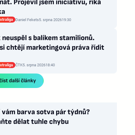
nát. Projevil jsem iniciativu, říká
ka
xtraliga
Daniel Fekets
5. srpna 2026
19:30
neuspěl s balíkem stamilionů.
si chtějí marketingová práva řídit
xtraliga
ČTK
5. srpna 2026
18:40
íst další články
í vám barva sotva pár týdnů?
ňte dělat tuhle chybu