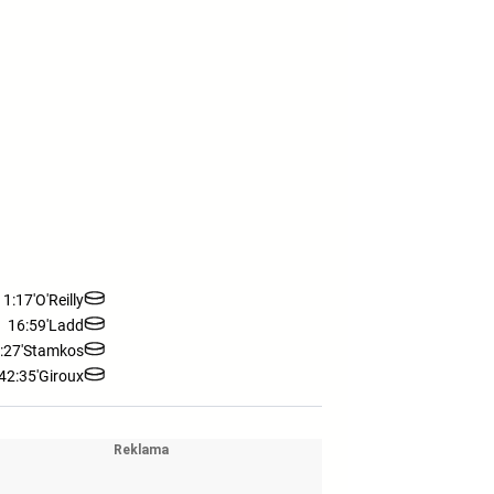
11:17'
O'Reilly
16:59'
Ladd
:27'
Stamkos
42:35'
Giroux