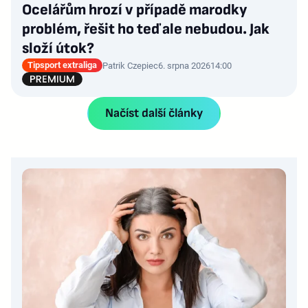
Ocelářům hrozí v případě marodky
problém, řešit ho teď ale nebudou. Jak
složí útok?
Tipsport extraliga
Patrik Czepiec
6. srpna 2026
14:00
Načíst další články