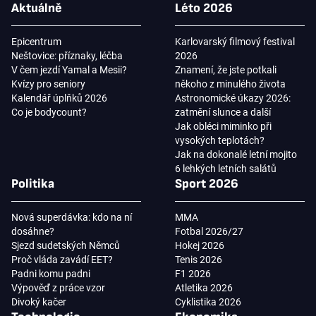
Aktuálně
Léto 2026
Epicentrum
Karlovarský filmový festival
Neštovice: příznaky, léčba
2026
V čem jezdí Yamal a Mesii?
Znamení, že jste potkali
Kvízy pro seniory
někoho z minulého života
Kalendář úplňků 2026
Astronomické úkazy 2026:
Co je bodycount?
zatmění slunce a další
Jak obléci miminko při
vysokých teplotách?
Jak na dokonalé letní mojito
6 lehkých letních salátů
Politika
Sport 2026
Nová superdávka: kdo na ní
MMA
dosáhne?
Fotbal 2026/27
Sjezd sudetských Němců
Hokej 2026
Proč vláda zavádí EET?
Tenis 2026
Padni komu padni
F1 2026
Výpověď z práce vzor
Atletika 2026
Divoký kačer
Cyklistika 2026