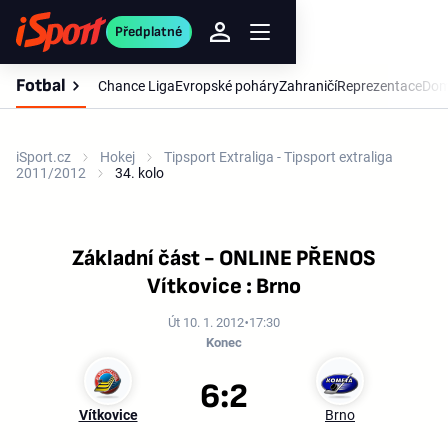
Předplatné
Fotbal
Chance Liga
Evropské poháry
Zahraničí
Reprezentace
Dom
iSport.cz
Hokej
Tipsport Extraliga - Tipsport extraliga
2011/2012
34. kolo
Základní část - ONLINE PŘENOS
Vítkovice : Brno
Út 10. 1. 2012
17:30
Konec
6:2
Vítkovice
Brno