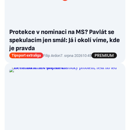
Protekce v nominaci na MS? Pavlát se
spekulacím jen smál: Já i okolí víme, kde
je pravda
Tipsport extraliga
Filip Ardon
7. srpna 2026
10:45