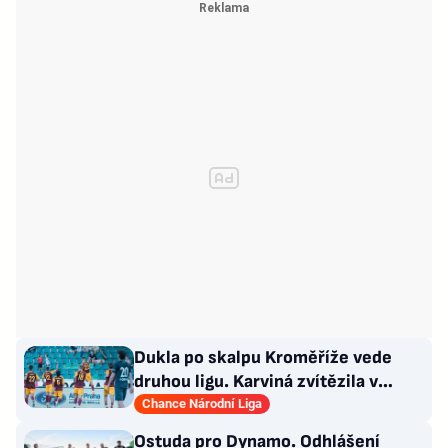
Dukla po skalpu Kroměříže vede
druhou ligu. Karviná zvítězila v
Prostějově, remíza Ústí
Chance Národní Liga
Ostuda pro Dynamo. Odhlášení