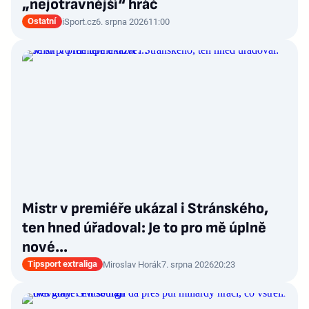
„nejotravnější“ hráč
Ostatní
iSport.cz
6. srpna 2026
11:00
Mistr v premiéře ukázal i Stránského,
ten hned úřadoval: Je to pro mě úplně
nové…
Tipsport extraliga
Miroslav Horák
7. srpna 2026
20:23