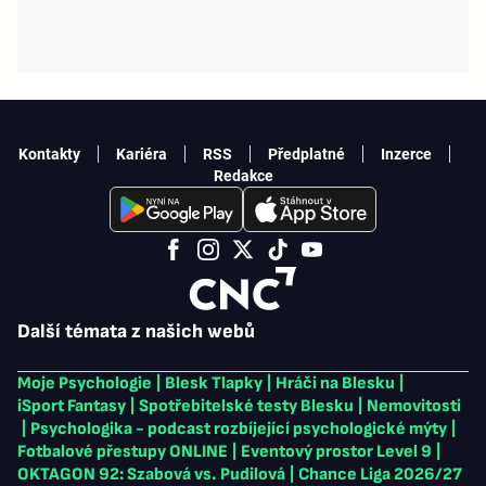
Kontakty
Kariéra
RSS
Předplatné
Inzerce
Redakce
Další témata z našich webů
Moje Psychologie
|
Blesk Tlapky
|
Hráči na Blesku
|
iSport Fantasy
|
Spotřebitelské testy Blesku
|
Nemovitosti
|
Psychologika - podcast rozbíjející psychologické mýty
|
Fotbalové přestupy ONLINE
|
Eventový prostor Level 9
|
OKTAGON 92: Szabová vs. Pudilová
|
Chance Liga 2026/27