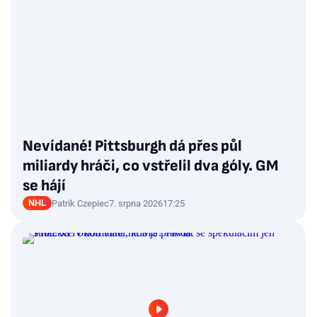
Nevídané! Pittsburgh dá přes půl
miliardy hráči, co vstřelil dva góly. GM
se hájí
NHL
Patrik Czepiec
7. srpna 2026
17:25