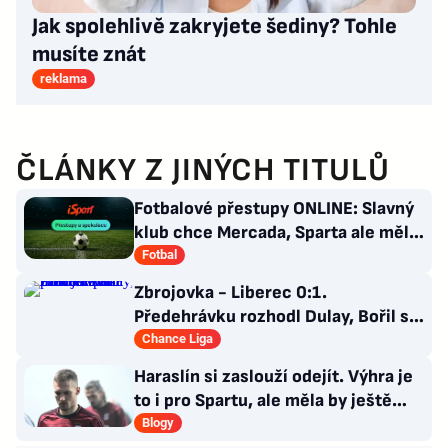
Jak spolehlivě zakryjete šediny? Tohle
musíte znát
reklama
ČLÁNKY Z JINÝCH TITULŮ
Fotbalové přestupy ONLINE: Slavný
klub chce Mercada, Sparta ale měla
nabídku odmítnout
Fotbal
Zbrojovka - Liberec 0:1.
Předehrávku rozhodl Dulay, Bořil se
při premiéře za Slovan zranil
Chance Liga
Haraslín si zaslouží odejít. Výhra je
to i pro Spartu, ale měla by ještě
zareagovat
Blogy