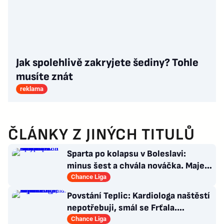
Jak spolehlivě zakryjete šediny? Tohle
musíte znát
reklama
ČLÁNKY Z JINÝCH TITULŮ
Sparta po kolapsu v Boleslavi:
minus šest a chvála nováčka. Majer
má silnou zbraň
Chance Liga
Povstání Teplic: Kardiologa naštěstí
nepotřebuji, smál se Frťala.
Promluvil o zájmu Plzně
Chance Liga