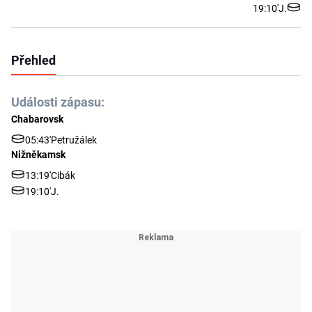
19:10'
J.
Přehled
Události zápasu:
Chabarovsk
05:43'
Petružálek
Nižněkamsk
13:19'
Cibák
19:10'
J.