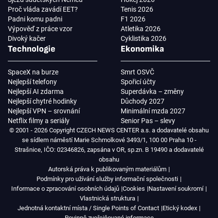
Proč vláda zavádí EET?
Tenis 2026
Padni komu padni
F1 2026
Výpověď z práce vzor
Atletika 2026
Divoký kačer
Cyklistika 2026
Technologie
Ekonomika
SpaceX na burze
Smrt OSVČ
Nejlepší telefony
Spořicí účty
Nejlepší AI zdarma
Superdávka – změny
Nejlepší chytré hodinky
Důchody 2027
Nejlepší VPN – srovnání
Minimální mzda 2027
Netflix filmy a seriály
Senior Pas – slevy
© 2001 - 2026 Copyright CZECH NEWS CENTER a.s. a dodavatelé obsahu
se sídlem náměstí Marie Schmolkové 3493/1, 100 00 Praha 10 -
Strašnice, IČO: 02346826, zapsána v OR, sp.zn. B 19490 a dodavatelé
obsahu
Autorská práva k publikovaným materiálům
Podmínky pro užívání služby informační společnosti
Informace o zpracování osobních údajů
Cookies
Nastavení soukromí
Vlastnická struktura
Jednotná kontaktní místa / Single Points of Contact
Etický kodex
Povinně zveřejňované informace