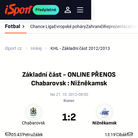
Předplatné
Fotbal
Chance Liga
Evropské poháry
Zahraničí
Reprezentace
Dom
iSport.cz
Hokej
KHL - Základní část 2012/2013
Základní část - ONLINE PŘENOS
Chabarovsk : Nižněkamsk
Ne 21. 10. 2012
08:00
Konec
1:2
Chabarovsk
Nižněkamsk
05:43'
Petružálek
13:19'
Cibák