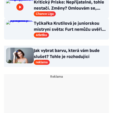
Kritický Priske: Nepřijatelné, tohle
nestačí. Změny? Omlouvám se,
nedokážu odpovědět
Chance Liga
Tyčkařka Krutilová je juniorskou
mistryní světa: Furt nemůžu uvěřit,
co se stalo!
Atletika
Jak vybrat barvu, která vám bude
slušet? Tohle je rozhodující
reklama