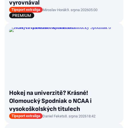
vyrovnával
Tipsport extraliga
Miroslav Horák
9. srpna 2026
05:00
Hokej na univerzitě? Krásné!
Olomoucký Spodniak o NCAA i
vysokoškolských titulech
Tipsport extraliga
Daniel Fekets
8. srpna 2026
18:42