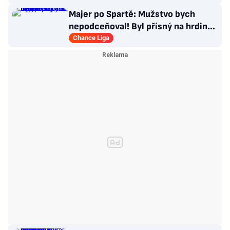
Majer po Spartě: Mužstvo bych
nepodceňoval! Byl přísný na hrdinu
zápasu
Chance Liga