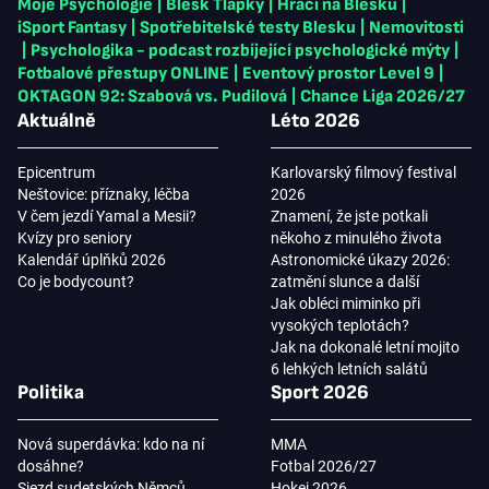
Moje Psychologie
|
Blesk Tlapky
|
Hráči na Blesku
|
iSport Fantasy
|
Spotřebitelské testy Blesku
|
Nemovitosti
|
Psychologika - podcast rozbíjející psychologické mýty
|
Fotbalové přestupy ONLINE
|
Eventový prostor Level 9
|
OKTAGON 92: Szabová vs. Pudilová
|
Chance Liga 2026/27
Aktuálně
Léto 2026
Epicentrum
Karlovarský filmový festival
Neštovice: příznaky, léčba
2026
V čem jezdí Yamal a Mesii?
Znamení, že jste potkali
Kvízy pro seniory
někoho z minulého života
Kalendář úplňků 2026
Astronomické úkazy 2026:
Co je bodycount?
zatmění slunce a další
Jak obléci miminko při
vysokých teplotách?
Jak na dokonalé letní mojito
6 lehkých letních salátů
Politika
Sport 2026
Nová superdávka: kdo na ní
MMA
dosáhne?
Fotbal 2026/27
Sjezd sudetských Němců
Hokej 2026