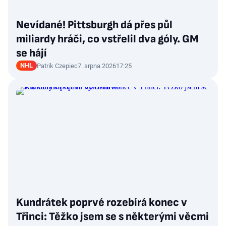
Nevídané! Pittsburgh dá přes půl
miliardy hráči, co vstřelil dva góly. GM
se hájí
NHL
Patrik Czepiec
7. srpna 2026
17:25
Kundrátek poprvé rozebírá konec v
Třinci: Těžko jsem se s některými věcmi