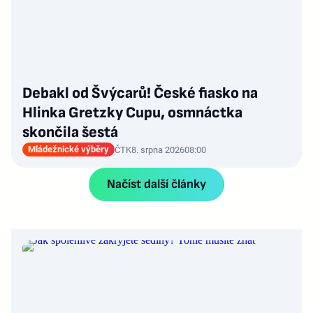
Debakl od Švýcarů! České fiasko na
Hlinka Gretzky Cupu, osmnáctka
skončila šestá
Mládežnické výběry
ČTK
8. srpna 2026
08:00
Načíst další články