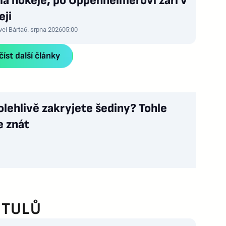
la hokeje, po Oppenheimerovi září v
eji
vel Bárta
6. srpna 2026
05:00
íst další články
olehlivě zakryjete šediny? Tohle
e znát
ITULŮ