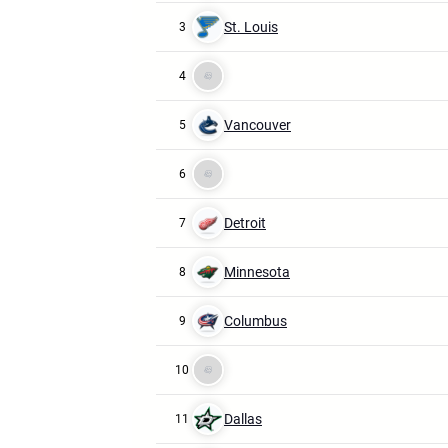
St. Louis
3
4
Vancouver
5
6
Detroit
7
Minnesota
8
Columbus
9
10
Dallas
11