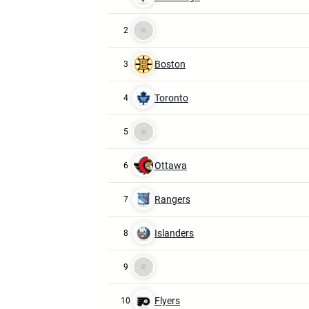
2
Boston
3
Toronto
4
5
Ottawa
6
Rangers
7
Islanders
8
9
Flyers
10