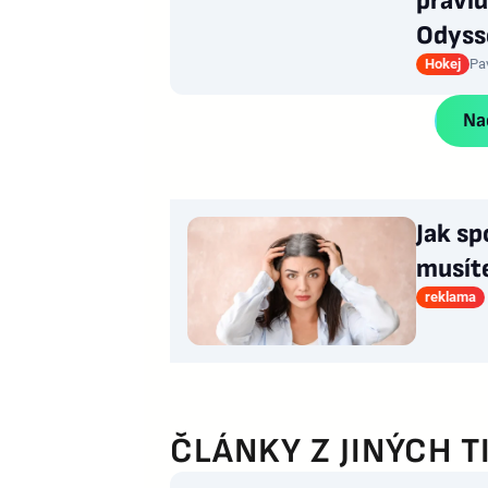
pravid
Odyss
Hokej
Pa
Nač
Jak sp
musít
reklama
ČLÁNKY Z JINÝCH T