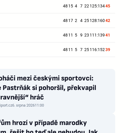
48
15
4
7
22
125:134
45
48
17
2
4
25
128:160
42
48
11
5
9
23
111:139
41
48
11
5
7
25
116:152
39
oháči mezi českými sportovci:
 Pastrňák si pohoršil, překvapil
ravnější“ hráč
Sport.cz
6. srpna 2026
11:00
řům hrozí v případě marodky
m, řešit ho teď ale nebudou. Jak