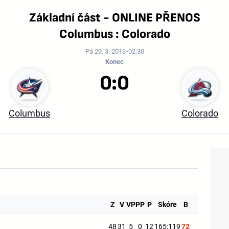
Základní část - ONLINE PŘENOS
Columbus : Colorado
Pá 29. 3. 2013
02:30
Konec
0:0
Columbus
Colorado
Z
V
VP
PP
P
Skóre
B
48
31
5
0
12
165:119
72