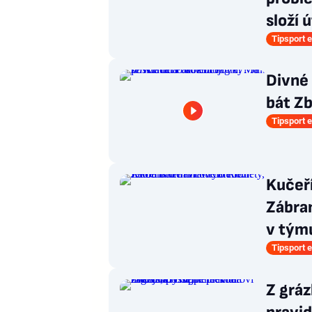
složí 
Tipsport e
Divné 
bát Zb
Tipsport e
Kučeř
Zábran
v týmu
Tipsport e
Z grá