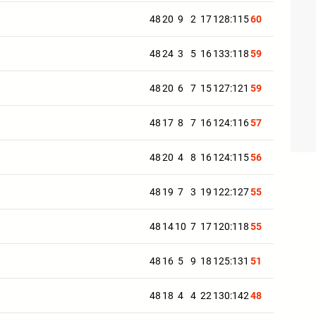
48
20
9
2
17
128:115
60
48
24
3
5
16
133:118
59
48
20
6
7
15
127:121
59
48
17
8
7
16
124:116
57
48
20
4
8
16
124:115
56
48
19
7
3
19
122:127
55
48
14
10
7
17
120:118
55
48
16
5
9
18
125:131
51
48
18
4
4
22
130:142
48