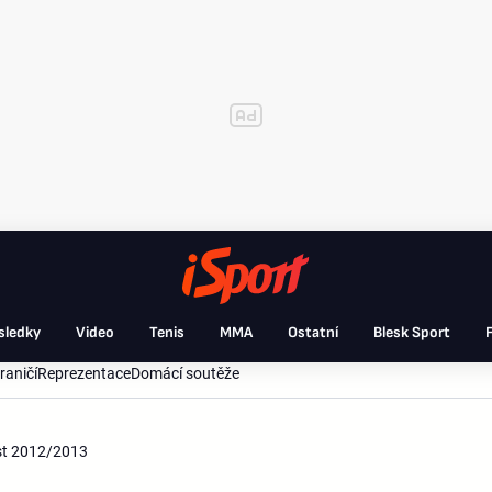
sledky
Video
Tenis
MMA
Ostatní
Blesk Sport
F
raničí
Reprezentace
Domácí soutěže
ást 2012/2013