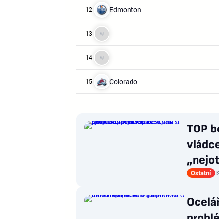
Edmonton
12
13
14
Colorado
15
TOP b
vládce
„nejot
Ostatní
i
Ocelá
problé