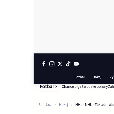
Fotbal
Hokej
Vý
Fotbal
Chance Liga
Evropské poháry
Zah
iSport.cz
Hokej
NHL - NHL - Základní č