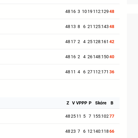
48
16
3
10
19
112:129
48
48
13
8
6
21
125:143
48
48
17
2
4
25
128:161
42
48
16
2
4
26
148:150
40
48
11
4
6
27
112:171
36
Z
V
VP
PP
P
Skóre
B
48
25
11
5
7
155:102
77
48
23
7
6
12
140:118
66