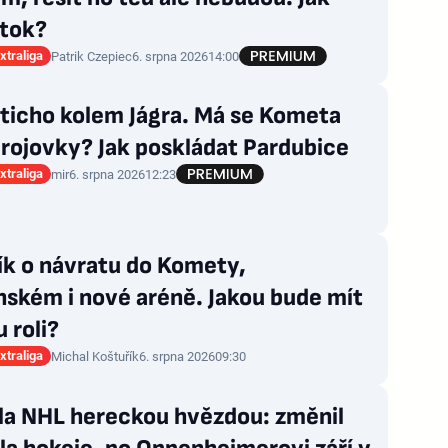
útok?
xtraliga
Patrik Czepiec
6. srpna 2026
14:00
ticho kolem Jágra. Má se Kometa
rojovky? Jak poskládat Pardubice
xtraliga
mir
6. srpna 2026
12:23
ík o návratu do Komety,
ském i nové aréně. Jakou bude mít
 roli?
xtraliga
Michal Koštuřík
6. srpna 2026
09:30
zla NHL hereckou hvězdou: změnil