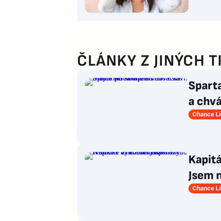
ČLÁNKY Z JINÝCH T
Sparta
a chvá
Chance L
Kapitá
Jsem n
házen
Chance L