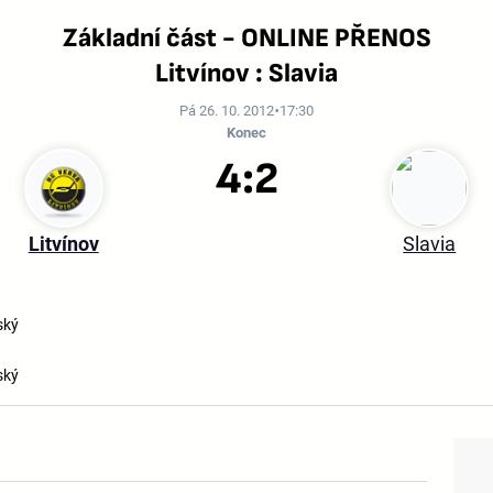
Základní část - ONLINE PŘENOS
Litvínov : Slavia
Pá 26. 10. 2012
17:30
Konec
4:2
Litvínov
Slavia
ský
ský