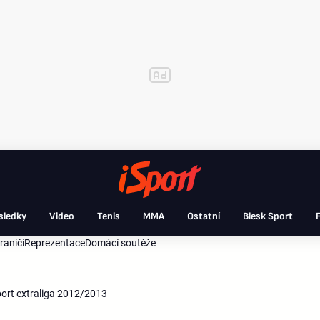
sledky
Video
Tenis
MMA
Ostatní
Blesk Sport
F
raničí
Reprezentace
Domácí soutěže
sport extraliga 2012/2013