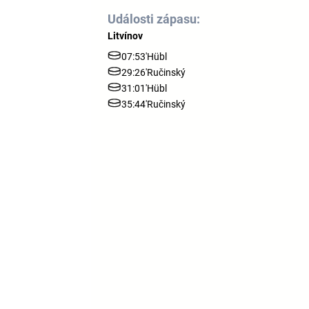
Události zápasu:
Litvínov
07:53'
Hübl
29:26'
Ručinský
31:01'
Hübl
35:44'
Ručinský