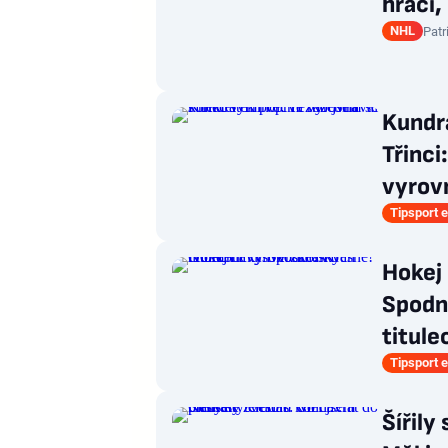
hráči,
NHL
Patr
Kundr
Třinci
vyrov
Tipsport e
Hokej
Spodn
titule
Tipsport e
Šířily