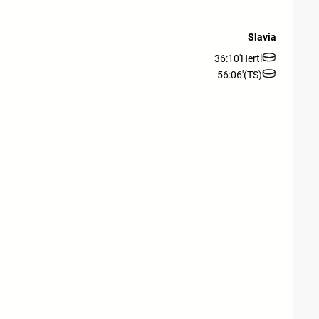
Slavia
36:10'
Hertl
56:06'
(TS)