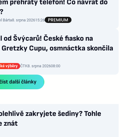
em přehřátý telefon! Co návrat do
?
l Bárta
8. srpna 2026
15:26
 od Švýcarů! České fiasko na
a Gretzky Cupu, osmnáctka skončila
ké výběry
ČTK
8. srpna 2026
08:00
íst další články
olehlivě zakryjete šediny? Tohle
e znát