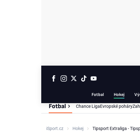
Fotbal
Hokej
Vý
Fotbal
Chance Liga
Evropské poháry
Zah
iSport.cz
Hokej
Tipsport Extraliga - Tip