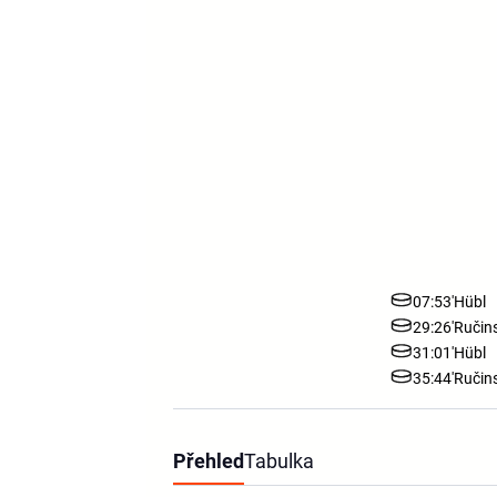
07:53'
Hübl
29:26'
Ručin
31:01'
Hübl
35:44'
Ručin
Přehled
Tabulka