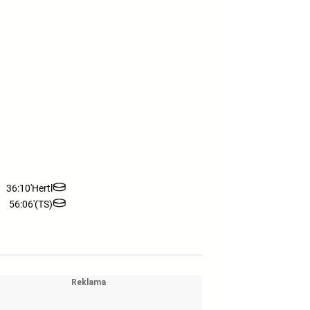
36:10'
Hertl
56:06'
(TS)