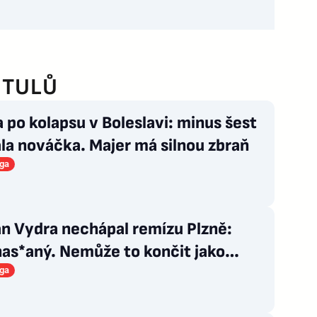
ITULŮ
 po kolapsu v Boleslavi: minus šest
la nováčka. Majer má silnou zbraň
iga
n Vydra nechápal remízu Plzně:
as*aný. Nemůže to končit jako
á
iga