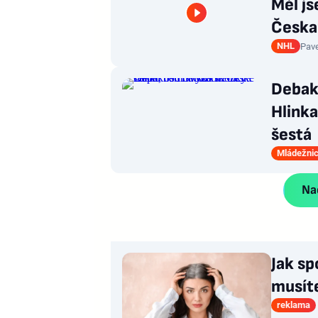
Měl js
Česka
NHL
Pave
Debakl
Hlink
šestá
Mládežnic
Nač
Jak sp
musít
reklama