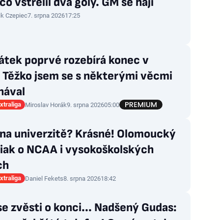
 co vstřelil dva góly. GM se hájí
ik Czepiec
7. srpna 2026
17:25
átek poprvé rozebírá konec v
: Těžko jsem se s některými věcmi
nával
xtraliga
Miroslav Horák
9. srpna 2026
05:00
 na univerzitě? Krásné! Olomoucký
iak o NCAA i vysokoškolských
ch
xtraliga
Daniel Fekets
8. srpna 2026
18:42
 se zvěsti o konci... Nadšený Gudas: