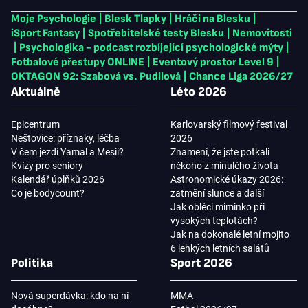
Moje Psychologie
|
Blesk Tlapky
|
Hráči na Blesku
|
iSport Fantasy
|
Spotřebitelské testy Blesku
|
Nemovitosti
|
Psychologika - podcast rozbíjející psychologické mýty
|
Fotbalové přestupy ONLINE
|
Eventový prostor Level 9
|
OKTAGON 92: Szabová vs. Pudilová
|
Chance Liga 2026/27
Aktuálně
Léto 2026
Epicentrum
Karlovarský filmový festival
Neštovice: příznaky, léčba
2026
V čem jezdí Yamal a Mesii?
Znamení, že jste potkali
Kvízy pro seniory
někoho z minulého života
Kalendář úplňků 2026
Astronomické úkazy 2026:
Co je bodycount?
zatmění slunce a další
Jak obléci miminko při
vysokých teplotách?
Jak na dokonalé letní mojito
6 lehkých letních salátů
Politika
Sport 2026
Nová superdávka: kdo na ní
MMA