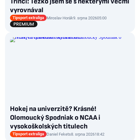
Třinci: Těžko jsem se s některými věcmi
vyrovnával
Tipsport extraliga
Miroslav Horák
9. srpna 2026
05:00
Hokej na univerzitě? Krásné!
Olomoucký Spodniak o NCAA i
vysokoškolských titulech
Tipsport extraliga
Daniel Fekets
8. srpna 2026
18:42