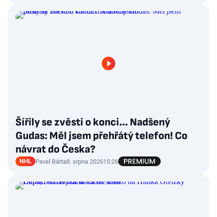
Šířily se zvěsti o konci... Nadšený
Gudas: Měl jsem přehřátý telefon! Co
návrat do Česka?
NHL
Pavel Bárta
8. srpna 2026
15:26