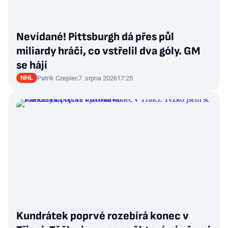
Nevídané! Pittsburgh dá přes půl
miliardy hráči, co vstřelil dva góly. GM
se hájí
NHL
Patrik Czepiec
7. srpna 2026
17:25
Kundrátek poprvé rozebírá konec v