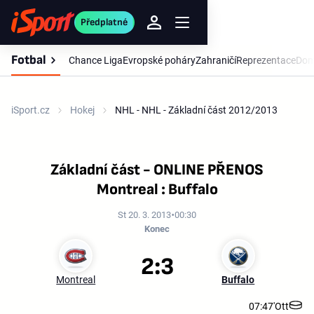
Předplatné
Fotbal
Chance Liga
Evropské poháry
Zahraničí
Reprezentace
Dom
iSport.cz
Hokej
NHL - NHL - Základní část 2012/2013
Základní část - ONLINE PŘENOS
Montreal : Buffalo
St 20. 3. 2013
00:30
Konec
2:3
Montreal
Buffalo
07:47'
Ott