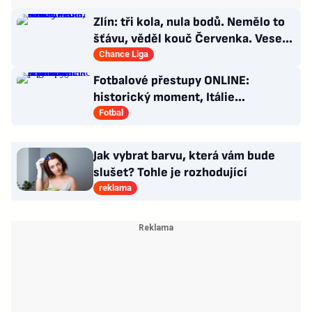
Zlín: tři kola, nula bodů. Nemělo to
šťávu, věděl kouč Červenka. Veselý
dostal dárek
Chance Liga
Fotbalové přestupy ONLINE:
historický moment, Itálie
angažovala k reprezentaci šermířku
Fotbal
Jak vybrat barvu, která vám bude
slušet? Tohle je rozhodující
reklama