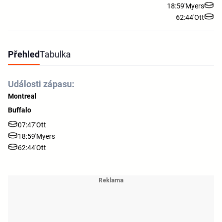
18:59'
Myers
62:44'
Ott
Přehled
Tabulka
Události zápasu:
Montreal
Buffalo
07:47'
Ott
18:59'
Myers
62:44'
Ott