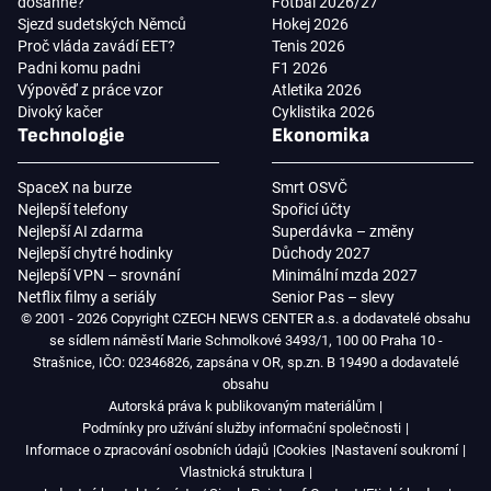
dosáhne?
Fotbal 2026/27
Sjezd sudetských Němců
Hokej 2026
Proč vláda zavádí EET?
Tenis 2026
Padni komu padni
F1 2026
Výpověď z práce vzor
Atletika 2026
Divoký kačer
Cyklistika 2026
Technologie
Ekonomika
SpaceX na burze
Smrt OSVČ
Nejlepší telefony
Spořicí účty
Nejlepší AI zdarma
Superdávka – změny
Nejlepší chytré hodinky
Důchody 2027
Nejlepší VPN – srovnání
Minimální mzda 2027
Netflix filmy a seriály
Senior Pas – slevy
© 2001 - 2026 Copyright CZECH NEWS CENTER a.s. a dodavatelé obsahu
se sídlem náměstí Marie Schmolkové 3493/1, 100 00 Praha 10 -
Strašnice, IČO: 02346826, zapsána v OR, sp.zn. B 19490 a dodavatelé
obsahu
Autorská práva k publikovaným materiálům
Podmínky pro užívání služby informační společnosti
Informace o zpracování osobních údajů
Cookies
Nastavení soukromí
Vlastnická struktura