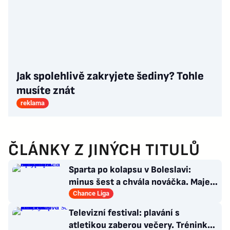
Jak spolehlivě zakryjete šediny? Tohle
musíte znát
reklama
ČLÁNKY Z JINÝCH TITULŮ
Sparta po kolapsu v Boleslavi:
minus šest a chvála nováčka. Majer
má silnou zbraň
Chance Liga
Televizní festival: plavání s
atletikou zaberou večery. Trénink