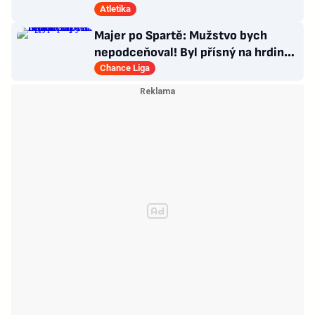
pro LA, usmívá se Dusík
Atletika
Majer po Spartě: Mužstvo bych
nepodceňoval! Byl přísný na hrdinu
zápasu
Chance Liga