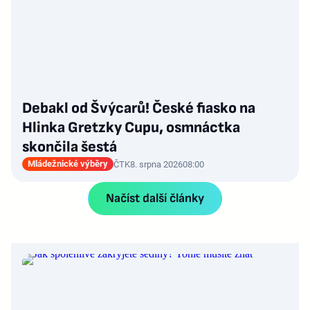
Debakl od Švýcarů! České fiasko na
Hlinka Gretzky Cupu, osmnáctka
skončila šestá
Mládežnické výběry
ČTK
8. srpna 2026
08:00
Načíst další články