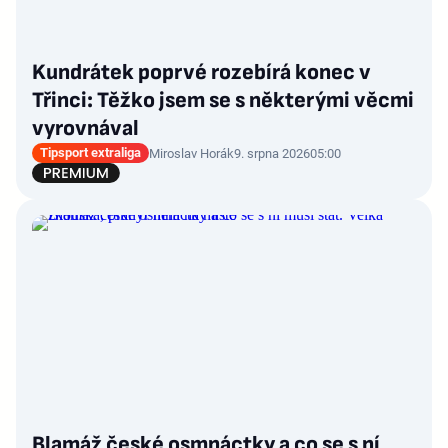
Kundrátek poprvé rozebírá konec v
Třinci: Těžko jsem se s některými věcmi
vyrovnával
Tipsport extraliga
Miroslav Horák
9. srpna 2026
05:00
Blamáž české osmnáctky a co se s ní