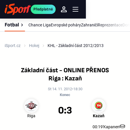
Předplatné
Fotbal
Chance Liga
Evropské poháry
Zahraničí
Reprezentace
Dom
iSport.cz
Hokej
KHL - Základní část 2012/2013
Základní část - ONLINE PŘENOS
Riga : Kazaň
St 14. 11. 2012
18:30
Konec
0:3
Riga
Kazaň
00:19'
Kapanen