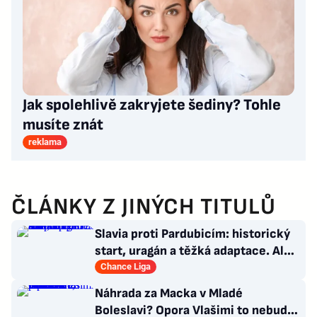
Jak spolehlivě zakryjete šediny? Tohle
musíte znát
reklama
ČLÁNKY Z JINÝCH TITULŮ
Slavia proti Pardubicím: historický
start, uragán a těžká adaptace. Ale i
smutná událost
Chance Liga
Náhrada za Macka v Mladé
Boleslavi? Opora Vlašimi to nebude,