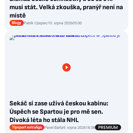
musí stát. Velká zkouška, pranýř není na
místě
Blogy
Patrik Czepiec
10. srpna 2026
05:00
Sekáč si zase užívá českou kabinu:
Úspěch se Spartou je pro mě sen.
Divoká léta ho stála NHL
Tipsport extraliga
Pavel Bárta
9. srpna 2026
18:38