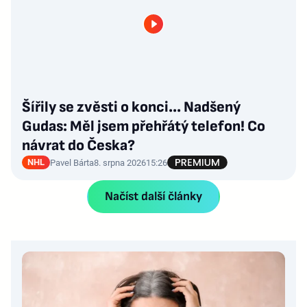
Šířily se zvěsti o konci... Nadšený
Gudas: Měl jsem přehřátý telefon! Co
návrat do Česka?
NHL
Pavel Bárta
8. srpna 2026
15:26
Načíst další články