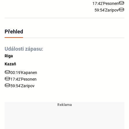
17:42'
Pesonen
59:54'
Zaripov
Přehled
Události zápasu:
Riga
Kazaň
00:19'
Kapanen
17:42'
Pesonen
59:54'
Zaripov