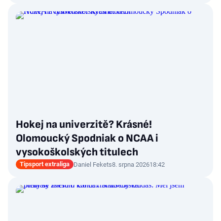
Hokej na univerzitě? Krásné!
Olomoucký Spodniak o NCAA i
vysokoškolských titulech
Tipsport extraliga
Daniel Fekets
8. srpna 2026
18:42