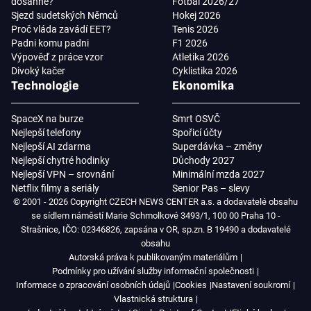
dosáhne?
Fotbal 2026/27
Sjezd sudetských Němců
Hokej 2026
Proč vláda zavádí EET?
Tenis 2026
Padni komu padni
F1 2026
Výpověď z práce vzor
Atletika 2026
Divoký kačer
Cyklistika 2026
Technologie
Ekonomika
SpaceX na burze
Smrt OSVČ
Nejlepší telefony
Spořicí účty
Nejlepší AI zdarma
Superdávka – změny
Nejlepší chytré hodinky
Důchody 2027
Nejlepší VPN – srovnání
Minimální mzda 2027
Netflix filmy a seriály
Senior Pas – slevy
© 2001 - 2026 Copyright CZECH NEWS CENTER a.s. a dodavatelé obsahu
se sídlem náměstí Marie Schmolkové 3493/1, 100 00 Praha 10 -
Strašnice, IČO: 02346826, zapsána v OR, sp.zn. B 19490 a dodavatelé
obsahu
Autorská práva k publikovaným materiálům
Podmínky pro užívání služby informační společnosti
Informace o zpracování osobních údajů
Cookies
Nastavení soukromí
Vlastnická struktura