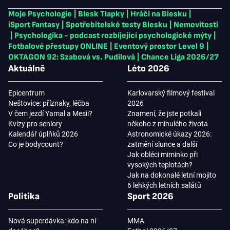
Moje Psychologie
|
Blesk Tlapky
|
Hráči na Blesku
|
iSport Fantasy
|
Spotřebitelské testy Blesku
|
Nemovitosti
|
Psychologika - podcast rozbíjející psychologické mýty
|
Fotbalové přestupy ONLINE
|
Eventový prostor Level 9
|
OKTAGON 92: Szabová vs. Pudilová
|
Chance Liga 2026/27
Aktuálně
Léto 2026
Epicentrum
Karlovarský filmový festival
Neštovice: příznaky, léčba
2026
V čem jezdí Yamal a Mesii?
Znamení, že jste potkali
Kvízy pro seniory
někoho z minulého života
Kalendář úplňků 2026
Astronomické úkazy 2026:
Co je bodycount?
zatmění slunce a další
Jak obléci miminko při
vysokých teplotách?
Jak na dokonalé letní mojito
6 lehkých letních salátů
Politika
Sport 2026
Nová superdávka: kdo na ní
MMA