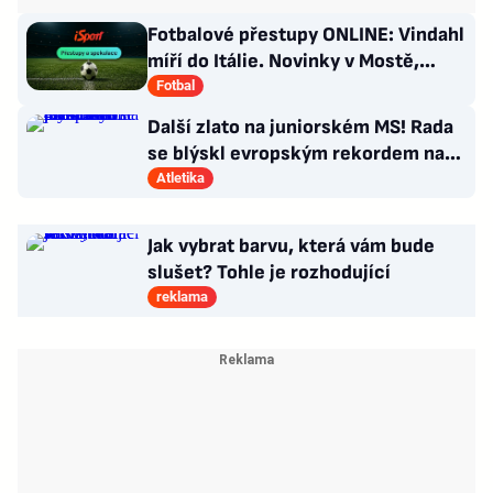
Fotbalové přestupy ONLINE: Vindahl
míří do Itálie. Novinky v Mostě,
posila pro PSG
Fotbal
Další zlato na juniorském MS! Rada
se blýskl evropským rekordem na
400 metrů překážek
Atletika
Jak vybrat barvu, která vám bude
slušet? Tohle je rozhodující
reklama