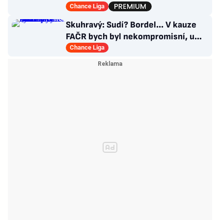
přichází záložník Baníku
Chance Liga
Skuhravý: Sudí? Bordel... V kauze
FAČR bych byl nekompromisní, u
Davida Látala taky!
Chance Liga