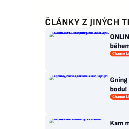
ČLÁNKY Z JINÝCH T
ONLINE
během 
snižu
Chance L
Gning 
bodu! 
Chance L
Kam m