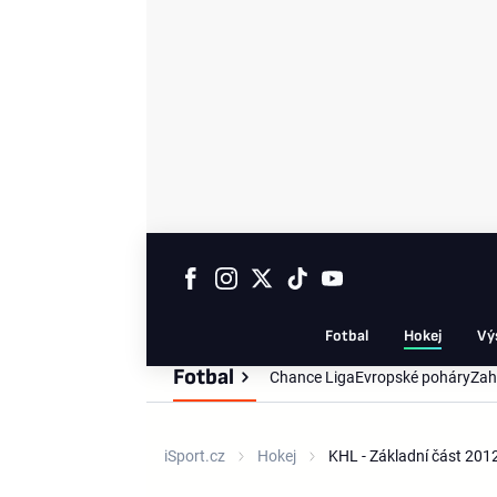
Fotbal
Hokej
Vý
Fotbal
Chance Liga
Evropské poháry
Zah
iSport.cz
Hokej
KHL - Základní část 20