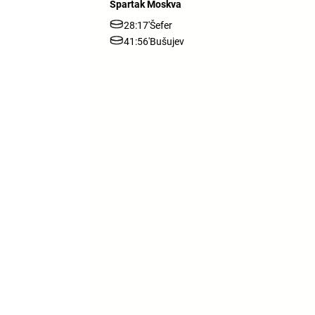
Spartak Moskva
28:17'
Šefer
41:56'
Bušujev