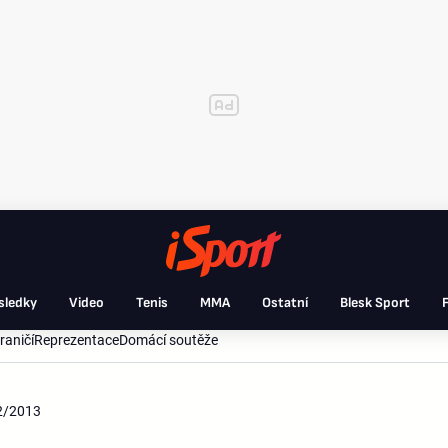
sledky
Video
Tenis
MMA
Ostatní
Blesk Sport
F
raničí
Reprezentace
Domácí soutěže
12/2013