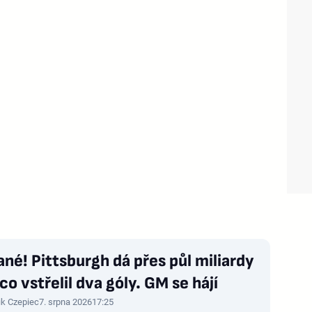
né! Pittsburgh dá přes půl miliardy
 co vstřelil dva góly. GM se hájí
ik Czepiec
7. srpna 2026
17:25