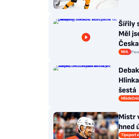
Šířily
Měl js
Česka
NHL
Pave
Debakl
Hlink
šestá
Mládežnic
Mistr 
hned ú
Tipsport e