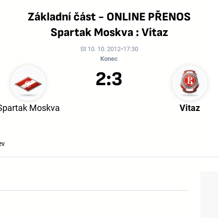
Základní část - ONLINE PŘENOS
Spartak Moskva : Vitaz
St 10. 10. 2012
17:30
Konec
2:3
Spartak Moskva
Vitaz
ev