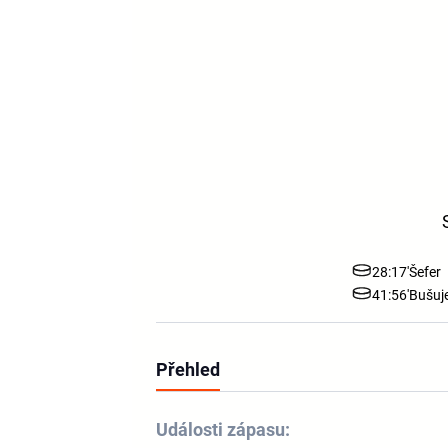
28:17'
Šefer
41:56'
Bušuj
Přehled
Události zápasu: