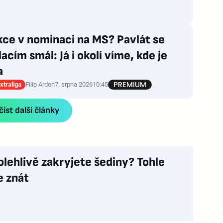
kce v nominaci na MS? Pavlát se
acím smál: Já i okolí víme, kde je
a
xtraliga
Filip Ardon
7. srpna 2026
10:45
íst další články
olehlivě zakryjete šediny? Tohle
e znát