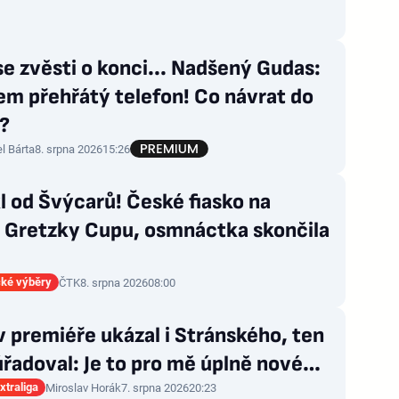
 se zvěsti o konci... Nadšený Gudas:
em přehřátý telefon! Co návrat do
?
l Bárta
8. srpna 2026
15:26
 od Švýcarů! České fiasko na
a Gretzky Cupu, osmnáctka skončila
ké výběry
ČTK
8. srpna 2026
08:00
v premiéře ukázal i Stránského, ten
řadoval: Je to pro mě úplně nové…
xtraliga
Miroslav Horák
7. srpna 2026
20:23