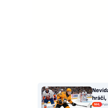
Nevída
hráči,
NHL
Patr