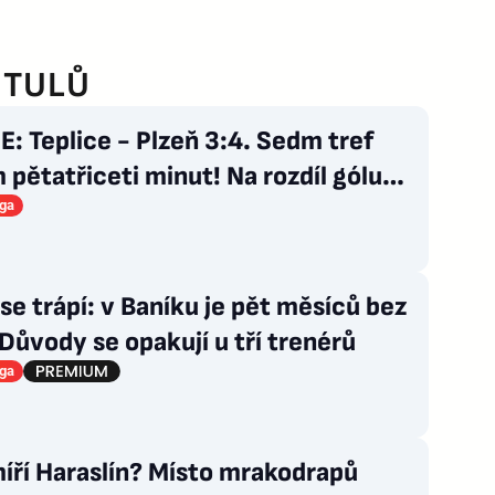
ITULŮ
: Teplice - Plzeň 3:4. Sedm tref
pětatřiceti minut! Na rozdíl gólu
je Čermák
iga
se trápí: v Baníku je pět měsíců bez
Důvody se opakují u tří trenérů
iga
íří Haraslín? Místo mrakodrapů