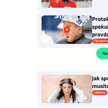
Prote
spekul
pravd
Tipsport e
Nač
Jak sp
musít
reklama