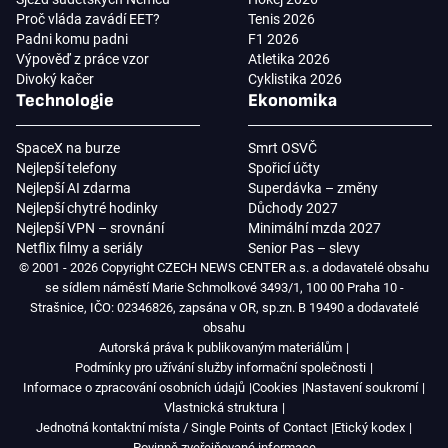
Proč vláda zavádí EET?
Tenis 2026
Padni komu padni
F1 2026
Výpověď z práce vzor
Atletika 2026
Divoký kačer
Cyklistika 2026
Technologie
Ekonomika
SpaceX na burze
Smrt OSVČ
Nejlepší telefony
Spořicí účty
Nejlepší AI zdarma
Superdávka – změny
Nejlepší chytré hodinky
Důchody 2027
Nejlepší VPN – srovnání
Minimální mzda 2027
Netflix filmy a seriály
Senior Pas – slevy
© 2001 - 2026 Copyright CZECH NEWS CENTER a.s. a dodavatelé obsahu
se sídlem náměstí Marie Schmolkové 3493/1, 100 00 Praha 10 -
Strašnice, IČO: 02346826, zapsána v OR, sp.zn. B 19490 a dodavatelé
obsahu
Autorská práva k publikovaným materiálům
Podmínky pro užívání služby informační společnosti
Informace o zpracování osobních údajů
Cookies
Nastavení soukromí
Vlastnická struktura
Jednotná kontaktní místa / Single Points of Contact
Etický kodex
Povinně zveřejňované informace