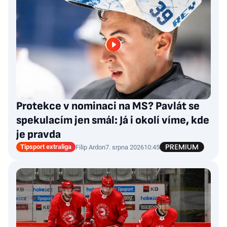
Protekce v nominaci na MS? Pavlát se
spekulacím jen smál: Já i okolí víme, kde
je pravda
Tipsport extraliga
Filip Ardon
7. srpna 2026
10:45