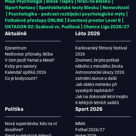
Moje Psychologie
|
Blesk Tlapky
|
Hráči na Blesku
|
iSport Fantasy
|
Spotřebitelské testy Blesku
|
Nemovitosti
|
Psychologika - podcast rozbíjející psychologické mýty
|
Fotbalové přestupy ONLINE
|
Eventový prostor Level 9
|
OKTAGON 92: Szabová vs. Pudilová
|
Chance Liga 2026/27
Aktuálně
Léto 2026
Epicentrum
Karlovarský filmový festival
Neštovice: příznaky, léčba
2026
V čem jezdí Yamal a Mesii?
Znamení, že jste potkali
Kvízy pro seniory
někoho z minulého života
Kalendář úplňků 2026
Astronomické úkazy 2026:
Co je bodycount?
zatmění slunce a další
Jak obléci miminko při
vysokých teplotách?
Jak na dokonalé letní mojito
6 lehkých letních salátů
Politika
Sport 2026
Nová superdávka: kdo na ní
MMA
dosáhne?
Fotbal 2026/27
Sjezd sudetských Němců
Hokej 2026