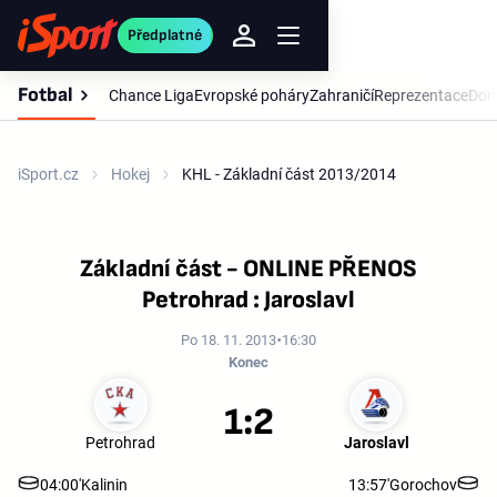
Předplatné
Fotbal
Chance Liga
Evropské poháry
Zahraničí
Reprezentace
Dom
iSport.cz
Hokej
KHL - Základní část 2013/2014
Základní část - ONLINE PŘENOS
Petrohrad : Jaroslavl
Po 18. 11. 2013
16:30
Konec
1:2
Petrohrad
Jaroslavl
04:00'
Kalinin
13:57'
Gorochov