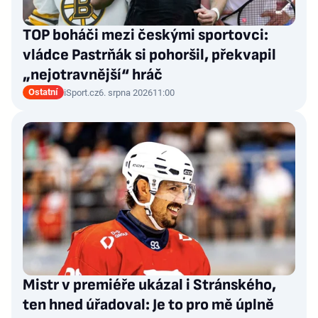
TOP boháči mezi českými sportovci:
vládce Pastrňák si pohoršil, překvapil
„nejotravnější“ hráč
Ostatní
iSport.cz
6. srpna 2026
11:00
Mistr v premiéře ukázal i Stránského,
ten hned úřadoval: Je to pro mě úplně