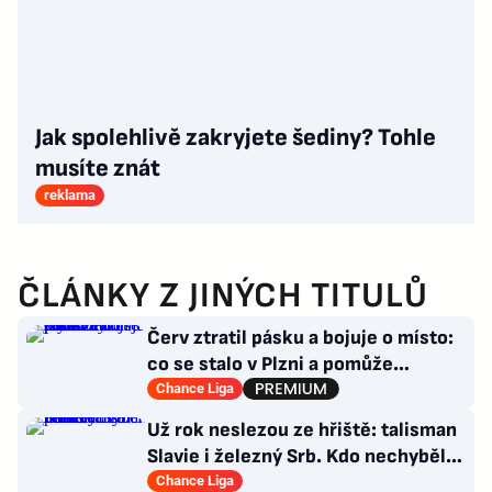
Jak spolehlivě zakryjete šediny? Tohle
musíte znát
reklama
ČLÁNKY Z JINÝCH TITULŮ
Červ ztratil pásku a bojuje o místo:
co se stalo v Plzni a pomůže
Hyskému nechtěný Adu?
Chance Liga
Už rok neslezou ze hřiště: talisman
Slavie i železný Srb. Kdo nechyběl
pět let?
Chance Liga