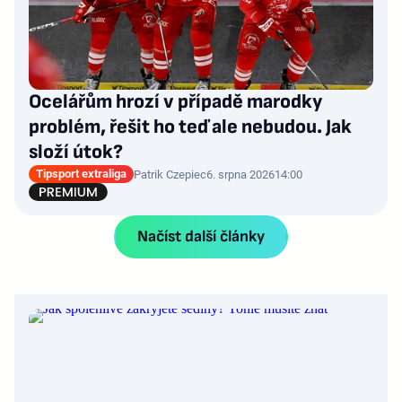
Ocelářům hrozí v případě marodky
problém, řešit ho teď ale nebudou. Jak
složí útok?
Tipsport extraliga
Patrik Czepiec
6. srpna 2026
14:00
Načíst další články