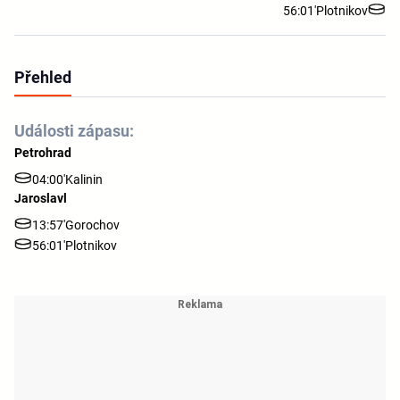
56:01'
Plotnikov
Přehled
Události zápasu:
Petrohrad
04:00'
Kalinin
Jaroslavl
13:57'
Gorochov
56:01'
Plotnikov