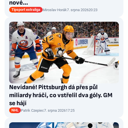
nové…
Tipsport extraliga
Miroslav Horák
7. srpna 2026
20:23
Nevídané! Pittsburgh dá přes půl
miliardy hráči, co vstřelil dva góly. GM
se hájí
NHL
Patrik Czepiec
7. srpna 2026
17:25