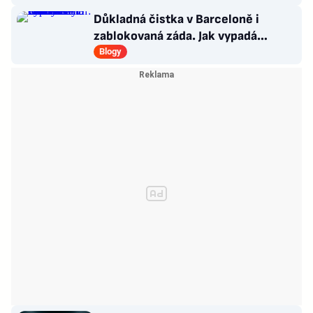
Důkladná čistka v Barceloně i
zablokovaná záda. Jak vypadá
hektické léto rodiny Satoranských?
Blogy