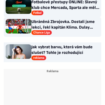
Fotbalové přestupy ONLINE: Slavný
klub chce Mercada, Sparta ale měla
nabídku odmítnout
Fotbal
Ubráněná Zbrojovka. Dostali jsme
lekci, řekl kapitán Klíma. Dulay
překonal kamaráda
Chance Liga
Jak vybrat barvu, která vám bude
slušet? Tohle je rozhodující
reklama