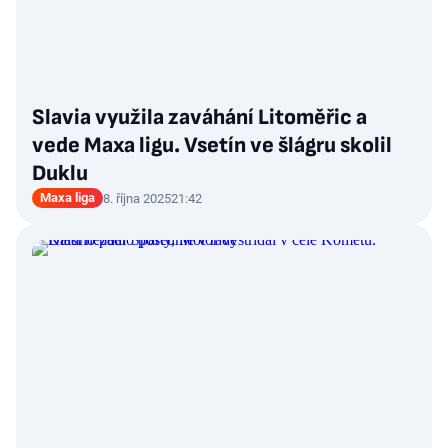
Slavia využila zaváhání Litoměřic a
vede Maxa ligu. Vsetín ve šlágru skolil
Duklu
Maxa liga
8. října 2025
21:42