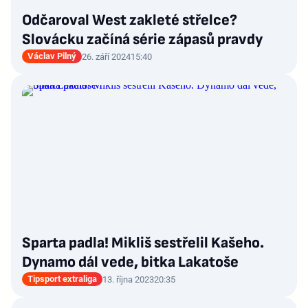
Odčaroval West zakleté střelce?
Slovácku začíná série zápasů pravdy
Václav Pilný
26. září 2024
15:40
Sparta padla! Mikliš sestřelil Kašeho.
Dynamo dál vede, bitka Lakatoše
Tipsport extraliga
13. října 2023
20:35