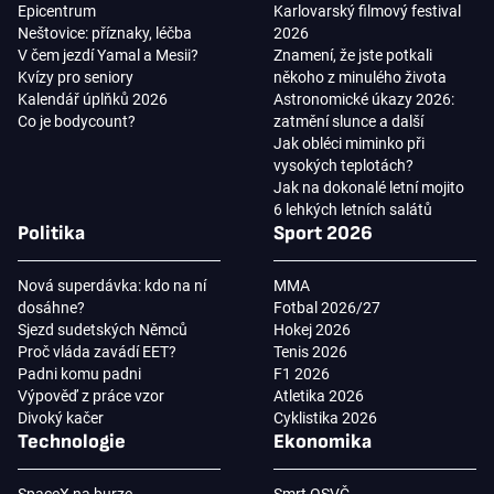
Epicentrum
Karlovarský filmový festival
Neštovice: příznaky, léčba
2026
V čem jezdí Yamal a Mesii?
Znamení, že jste potkali
Kvízy pro seniory
někoho z minulého života
Kalendář úplňků 2026
Astronomické úkazy 2026:
Co je bodycount?
zatmění slunce a další
Jak obléci miminko při
vysokých teplotách?
Jak na dokonalé letní mojito
6 lehkých letních salátů
Politika
Sport 2026
Nová superdávka: kdo na ní
MMA
dosáhne?
Fotbal 2026/27
Sjezd sudetských Němců
Hokej 2026
Proč vláda zavádí EET?
Tenis 2026
Padni komu padni
F1 2026
Výpověď z práce vzor
Atletika 2026
Divoký kačer
Cyklistika 2026
Technologie
Ekonomika