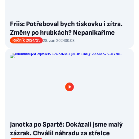
Friis: Potřeboval bych tiskovku i zítra.
Změny po hrubkách? Nepanikaříme
Ročník 2024/25
28. září 2024
00:08
Janotka po Spartě: Dokázali jsme malý
zázrak. Chválil náhradu za střelce