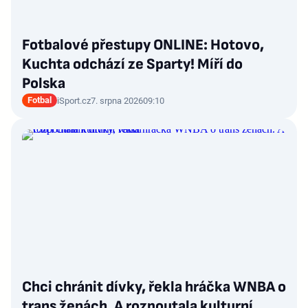
Fotbalové přestupy ONLINE: Hotovo,
Kuchta odchází ze Sparty! Míří do
Polska
Fotbal
iSport.cz
7. srpna 2026
09:10
Chci chránit dívky, řekla hráčka WNBA o
trans ženách. A rozpoutala kulturní