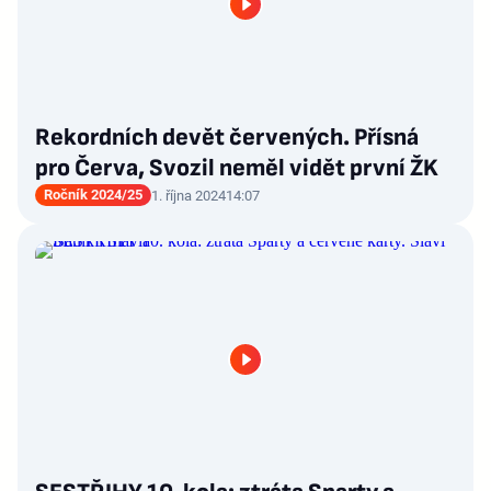
Rekordních devět červených. Přísná
pro Červa, Svozil neměl vidět první ŽK
Ročník 2024/25
1. října 2024
14:07