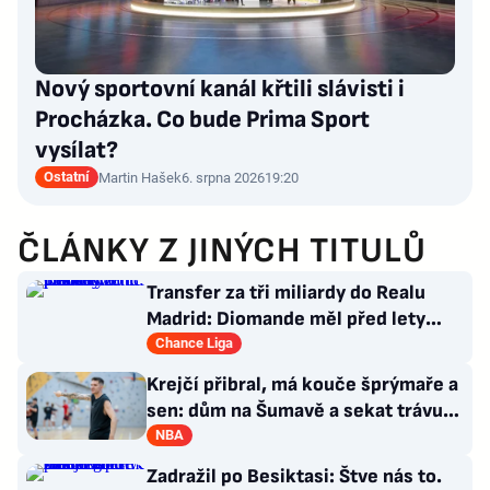
Nový sportovní kanál křtili slávisti i
Procházka. Co bude Prima Sport
vysílat?
Ostatní
Martin Hašek
6. srpna 2026
19:20
ČLÁNKY Z JINÝCH TITULŮ
Transfer za tři miliardy do Realu
Madrid: Diomande měl před lety
působit v Česku!
Chance Liga
Krejčí přibral, má kouče šprýmaře a
sen: dům na Šumavě a sekat trávu
jako Forrest Gump
NBA
Zadražil po Besiktasi: Štve nás to.