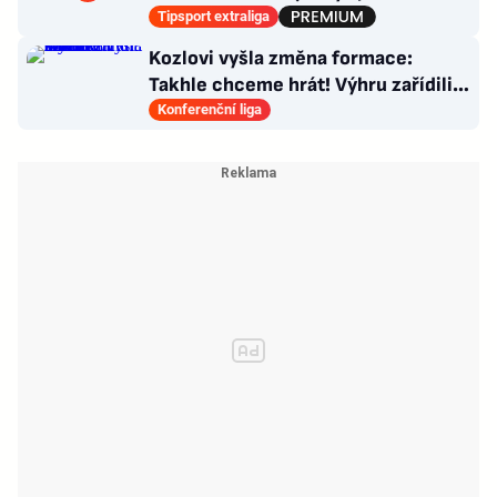
poskládat Pardubice
Tipsport extraliga
Kozlovi vyšla změna formace:
Takhle chceme hrát! Výhru zařídili
sváteční hlavičkáři
Konferenční liga