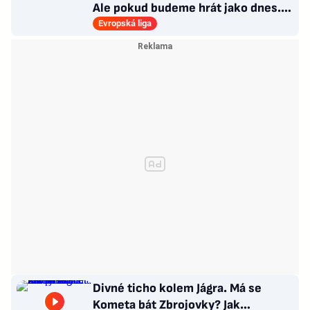
Ale pokud budeme hrát jako dnes...
Co se stalo u gólu?
Evropská liga
Divné ticho kolem Jágra. Má se
Kometa bát Zbrojovky? Jak