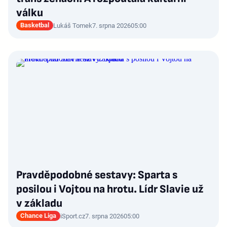
válku
Basketbal
Lukáš Tomek
7. srpna 2026
05:00
Pravděpodobné sestavy: Sparta s
posilou i Vojtou na hrotu. Lídr Slavie už
v základu
Chance Liga
iSport.cz
7. srpna 2026
05:00