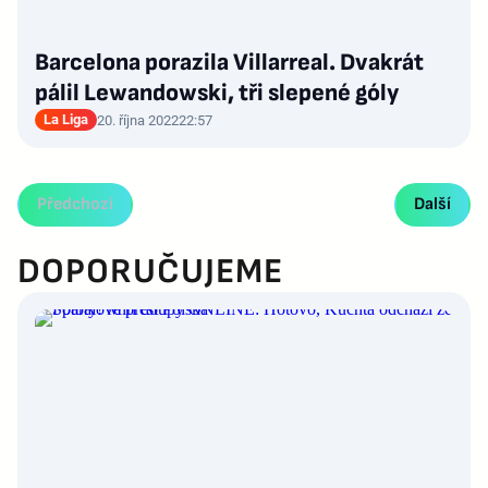
Barcelona porazila Villarreal. Dvakrát
pálil Lewandowski, tři slepené góly
La Liga
20. října 2022
22:57
Předchozí
Další
DOPORUČUJEME