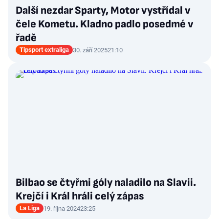
Další nezdar Sparty, Motor vystřídal v
čele Kometu. Kladno padlo posedmé v
řadě
Tipsport extraliga
30. září 2025
21:10
Bilbao se čtyřmi góly naladilo na Slavii.
Krejčí i Král hráli celý zápas
La Liga
19. října 2024
23:25