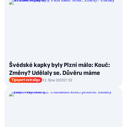
Švédské kapky byly Plzni málo: Kouč:
Změny? Udělaly se. Důvěru máme
Tipsport extraliga
12. října 2023
21:52