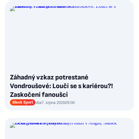
Záhadný vzkaz potrestané
Vondroušové: Loučí se s kariérou?!
Zaskočení fanoušci
Blesk Sport
vba
7. srpna 2026
05:00