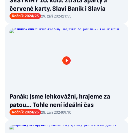
SESTŘIHY 10. kola: ztráta Sparty a
červené karty. Slaví Baník i Slavia
Ročník 2024/25
29. září 2024
21:55
Panák: Jsme lehkovážní, hrajeme za
patou… Tohle není ideální čas
Ročník 2024/25
28. září 2024
09:10