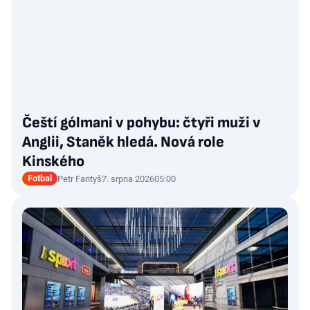
Čeští gólmani v pohybu: čtyři muži v
Anglii, Staněk hledá. Nová role
Kinského
Fotbal
Petr Fantyš
7. srpna 2026
05:00