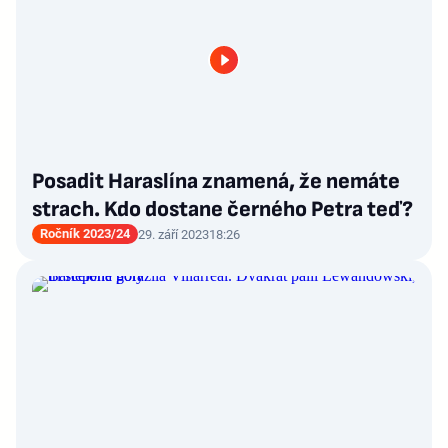
Posadit Haraslína znamená, že nemáte
strach. Kdo dostane černého Petra teď?
Ročník 2023/24
29. září 2023
18:26