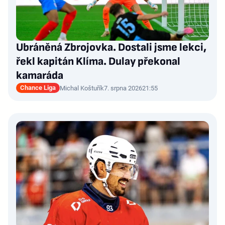
Ubráněná Zbrojovka. Dostali jsme lekci,
řekl kapitán Klíma. Dulay překonal
kamaráda
Chance Liga
Michal Koštuřík
7. srpna 2026
21:55