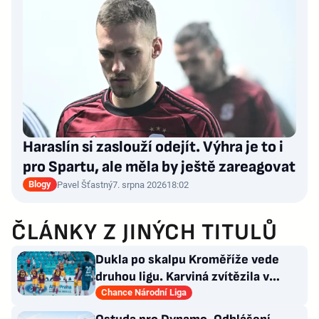
Haraslín si zaslouží odejít. Výhra je to i
pro Spartu, ale měla by ještě zareagovat
Blogy
Pavel Šťastný
7. srpna 2026
18:02
ČLÁNKY Z JINÝCH TITULŮ
Dukla po skalpu Kroměříže vede
druhou ligu. Karviná zvítězila v
Prostějově, remíza Ústí
Chance Národní Liga