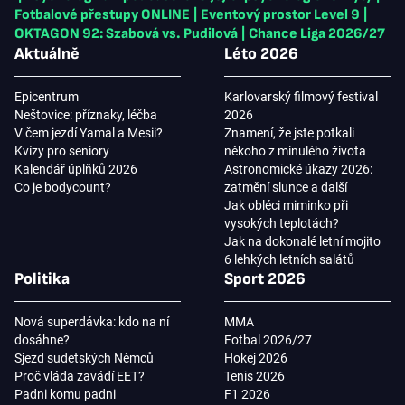
Fotbalové přestupy ONLINE
|
Eventový prostor Level 9
|
OKTAGON 92: Szabová vs. Pudilová
|
Chance Liga 2026/27
Aktuálně
Léto 2026
Epicentrum
Karlovarský filmový festival
Neštovice: příznaky, léčba
2026
V čem jezdí Yamal a Mesii?
Znamení, že jste potkali
Kvízy pro seniory
někoho z minulého života
Kalendář úplňků 2026
Astronomické úkazy 2026:
Co je bodycount?
zatmění slunce a další
Jak obléci miminko při
vysokých teplotách?
Jak na dokonalé letní mojito
6 lehkých letních salátů
Politika
Sport 2026
Nová superdávka: kdo na ní
MMA
dosáhne?
Fotbal 2026/27
Sjezd sudetských Němců
Hokej 2026
Proč vláda zavádí EET?
Tenis 2026
Padni komu padni
F1 2026