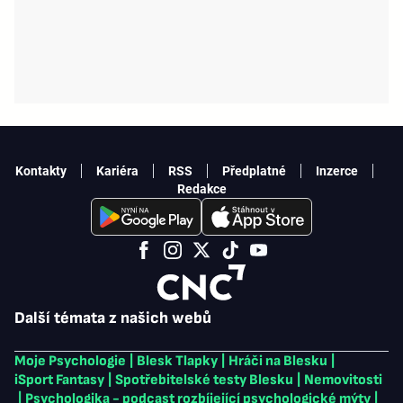
Kontakty
Kariéra
RSS
Předplatné
Inzerce
Redakce
Další témata z našich webů
Moje Psychologie
|
Blesk Tlapky
|
Hráči na Blesku
|
iSport Fantasy
|
Spotřebitelské testy Blesku
|
Nemovitosti
|
Psychologika - podcast rozbíjející psychologické mýty
|