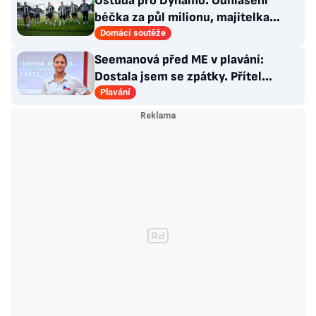
Ostuda pro Dynamo. Odhlášení
béčka za půl milionu, majitelka
odmítla nabídku kraje
Domácí soutěže
Seemanová před ME v plavání:
Dostala jsem se zpátky. Přítel
Choupenitch? Motivuje mě
Plavání