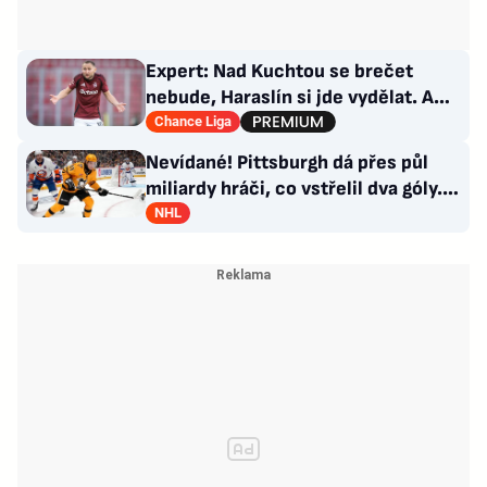
Expert: Nad Kuchtou se brečet
nebude, Haraslín si jde vydělat. A
ambice na titul? Až za rok
Chance Liga
Nevídané! Pittsburgh dá přes půl
miliardy hráči, co vstřelil dva góly.
GM se hájí
NHL