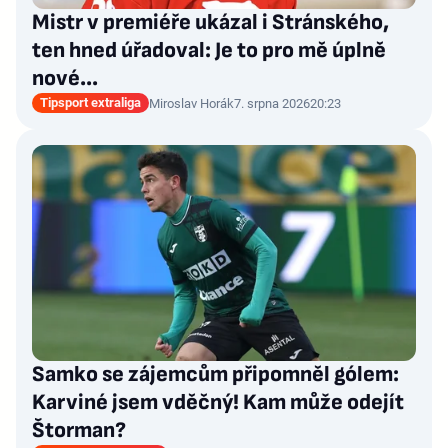
Mistr v premiéře ukázal i Stránského,
ten hned úřadoval: Je to pro mě úplně
nové…
Tipsport extraliga
Miroslav Horák
7. srpna 2026
20:23
Samko se zájemcům připomněl gólem:
Karviné jsem vděčný! Kam může odejít
Štorman?