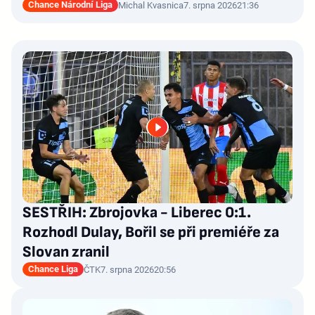
Chance Národní Liga
Michal Kvasnica
7. srpna 2026
21:36
SESTŘIH: Zbrojovka - Liberec 0:1.
Rozhodl Dulay, Bořil se při premiéře za
Slovan zranil
Chance Liga
ČTK
7. srpna 2026
20:56