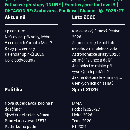
Fotbalové přestupy ONLINE
|
Eventový prostor Level 9
|
OKTAGON 92: Szabová vs. Pudilová
|
Chance Liga 2026/27
Aktuálně
Léto 2026
Epicentrum
Karlovarský filmový festival
Neštovice: příznaky, léčba
2026
V čem jezdí Yamal a Mesii?
Znamení, že jste potkali
Kvízy pro seniory
někoho z minulého života
Kalendář úplňků 2026
Astronomické úkazy 2026:
Co je bodycount?
zatmění slunce a další
Jak obléci miminko při
vysokých teplotách?
Jak na dokonalé letní mojito
6 lehkých letních salátů
Politika
Sport 2026
Nová superdávka: kdo na ní
MMA
dosáhne?
Fotbal 2026/27
Sjezd sudetských Němců
Hokej 2026
Proč vláda zavádí EET?
Tenis 2026
Padni komu padni
F1 2026