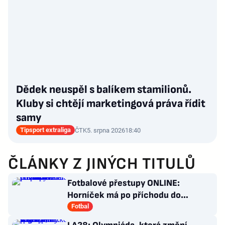
Dědek neuspěl s balíkem stamilionů.
Kluby si chtějí marketingová práva řídit
samy
Tipsport extraliga
ČTK
5. srpna 2026
18:40
ČLÁNKY Z JINÝCH TITULŮ
Fotbalové přestupy ONLINE:
Horníček má po příchodu do
Newcastlu nového trenéra
Fotbal