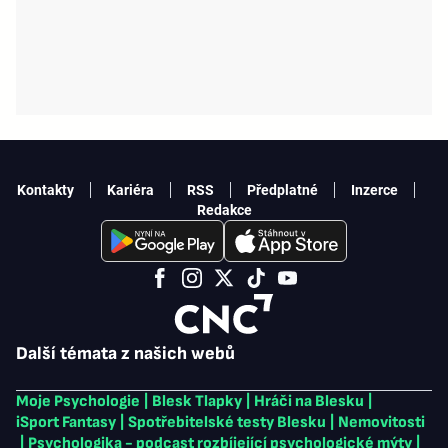
Kontakty
Kariéra
RSS
Předplatné
Inzerce
Redakce
Další témata z našich webů
Moje Psychologie
|
Blesk Tlapky
|
Hráči na Blesku
|
iSport Fantasy
|
Spotřebitelské testy Blesku
|
Nemovitosti
|
Psychologika - podcast rozbíjející psychologické mýty
|