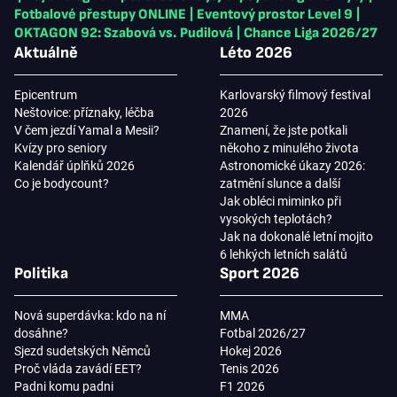
Fotbalové přestupy ONLINE
|
Eventový prostor Level 9
|
OKTAGON 92: Szabová vs. Pudilová
|
Chance Liga 2026/27
Aktuálně
Léto 2026
Epicentrum
Karlovarský filmový festival
Neštovice: příznaky, léčba
2026
V čem jezdí Yamal a Mesii?
Znamení, že jste potkali
Kvízy pro seniory
někoho z minulého života
Kalendář úplňků 2026
Astronomické úkazy 2026:
Co je bodycount?
zatmění slunce a další
Jak obléci miminko při
vysokých teplotách?
Jak na dokonalé letní mojito
6 lehkých letních salátů
Politika
Sport 2026
Nová superdávka: kdo na ní
MMA
dosáhne?
Fotbal 2026/27
Sjezd sudetských Němců
Hokej 2026
Proč vláda zavádí EET?
Tenis 2026
Padni komu padni
F1 2026