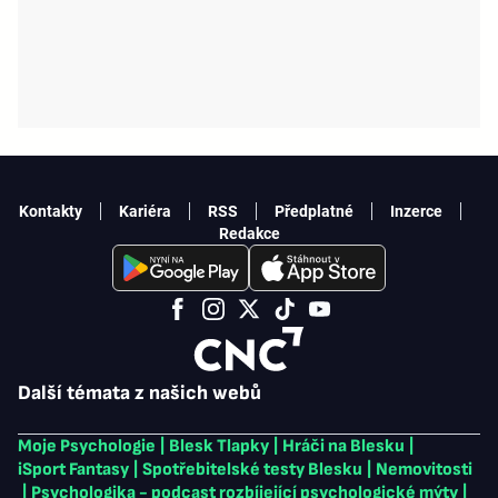
Kontakty
Kariéra
RSS
Předplatné
Inzerce
Redakce
Další témata z našich webů
Moje Psychologie
|
Blesk Tlapky
|
Hráči na Blesku
|
iSport Fantasy
|
Spotřebitelské testy Blesku
|
Nemovitosti
|
Psychologika - podcast rozbíjející psychologické mýty
|