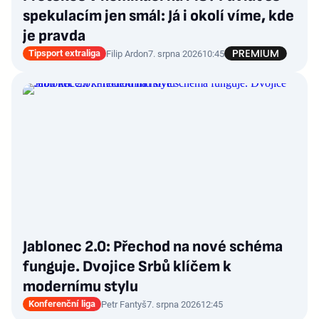
spekulacím jen smál: Já i okolí víme, kde
je pravda
Tipsport extraliga
Filip Ardon
7. srpna 2026
10:45
Jablonec 2.0: Přechod na nové schéma
funguje. Dvojice Srbů klíčem k
modernímu stylu
Konferenční liga
Petr Fantyš
7. srpna 2026
12:45