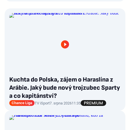
Kuchta do Polska, zájem o Haraslína z
Arábie. Jaký bude nový trojzubec Sparty
a co kapitánství?
Chance Liga
TV iSport
7. srpna 2026
11:35