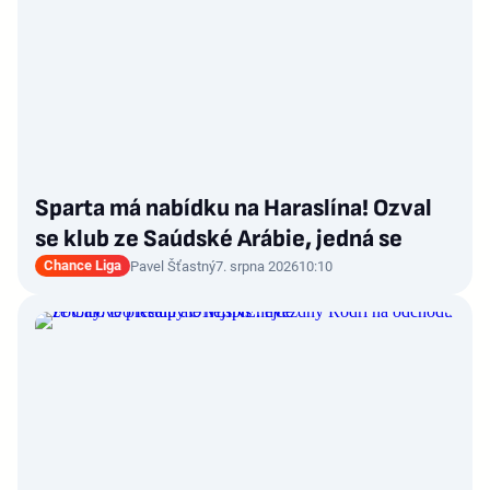
Sparta má nabídku na Haraslína! Ozval
se klub ze Saúdské Arábie, jedná se
Chance Liga
Pavel Šťastný
7. srpna 2026
10:10