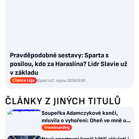
Pravděpodobné sestavy: Sparta s
posilou, kdo za Haraslína? Lídr Slavie už
v základu
Chance Liga
iSport.cz
7. srpna 2026
05:00
ČLÁNKY Z JINÝCH TITULŮ
Soupeřka Adamczykové končí,
mluvila o vyhoření: Oheň ve mně už
prostě není. Chce učit
Snowboarding