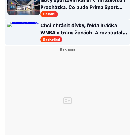
Nový sportovní kanál křtili slávisti i
Procházka. Co bude Prima Sport
vysílat?
Ostatní
Chci chránit dívky, řekla hráčka
WNBA o trans ženách. A rozpoutala
kulturní válku
Basketbal