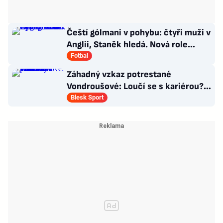
Čeští gólmani v pohybu: čtyři muži v
Anglii, Staněk hledá. Nová role
Kinského
Fotbal
Záhadný vzkaz potrestané
Vondroušové: Loučí se s kariérou?!
Zaskočení fanoušci
Blesk Sport