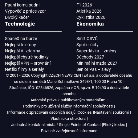
Padni komu padni
F1 2026
Výpověď z práce vzor
Atletika 2026
Divoký kačer
Cyklistika 2026
Technologie
Ekonomika
SpaceX na burze
Smrt OSVČ
Nejlepší telefony
Spořicí účty
Nejlepší AI zdarma
Superdávka – změny
Nejlepší chytré hodinky
Důchody 2027
Nejlepší VPN – srovnání
Minimální mzda 2027
Netflix filmy a seriály
Senior Pas – slevy
© 2001 - 2026 Copyright CZECH NEWS CENTER a.s. a dodavatelé obsahu
se sídlem náměstí Marie Schmolkové 3493/1, 100 00 Praha 10 -
Strašnice, IČO: 02346826, zapsána v OR, sp.zn. B 19490 a dodavatelé
obsahu
Autorská práva k publikovaným materiálům
Podmínky pro užívání služby informační společnosti
Informace o zpracování osobních údajů
Cookies
Nastavení soukromí
Vlastnická struktura
Jednotná kontaktní místa / Single Points of Contact
Etický kodex
Povinně zveřejňované informace