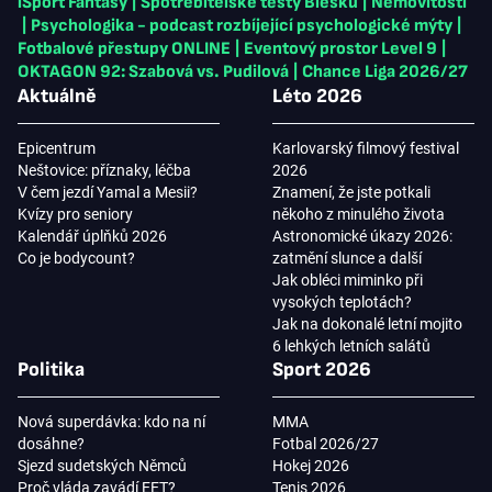
iSport Fantasy
|
Spotřebitelské testy Blesku
|
Nemovitosti
|
Psychologika - podcast rozbíjející psychologické mýty
|
Fotbalové přestupy ONLINE
|
Eventový prostor Level 9
|
OKTAGON 92: Szabová vs. Pudilová
|
Chance Liga 2026/27
Aktuálně
Léto 2026
Epicentrum
Karlovarský filmový festival
Neštovice: příznaky, léčba
2026
V čem jezdí Yamal a Mesii?
Znamení, že jste potkali
Kvízy pro seniory
někoho z minulého života
Kalendář úplňků 2026
Astronomické úkazy 2026:
Co je bodycount?
zatmění slunce a další
Jak obléci miminko při
vysokých teplotách?
Jak na dokonalé letní mojito
6 lehkých letních salátů
Politika
Sport 2026
Nová superdávka: kdo na ní
MMA
dosáhne?
Fotbal 2026/27
Sjezd sudetských Němců
Hokej 2026
Proč vláda zavádí EET?
Tenis 2026