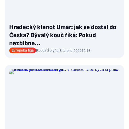
Hradecký klenot Umar: jak se dostal do
Česka? Bývalý kouč říká: Pokud
nezblbne...
Evropská liga
Radek Špryňar
8. srpna 2026
12:13