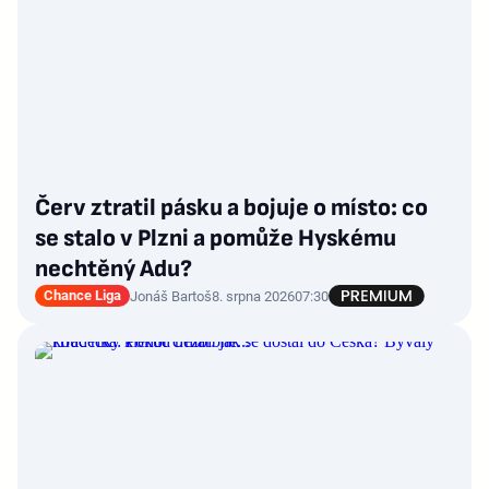
Červ ztratil pásku a bojuje o místo: co
se stalo v Plzni a pomůže Hyskému
nechtěný Adu?
Chance Liga
Jonáš Bartoš
8. srpna 2026
07:30