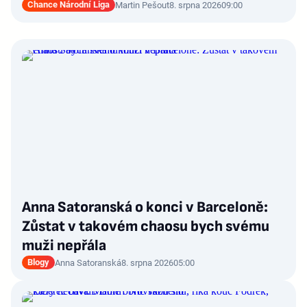
Chance Národní Liga
Martin Pešout
8. srpna 2026
09:00
Anna Satoranská o konci v Barceloně:
Zůstat v takovém chaosu bych svému
muži nepřála
Blogy
Anna Satoranská
8. srpna 2026
05:00