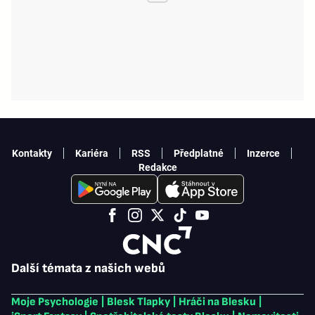
Kontakty
Kariéra
RSS
Předplatné
Inzerce
Redakce
Další témata z našich webů
Moje Psychologie
|
Blesk Tlapky
|
Hráči na Blesku
|