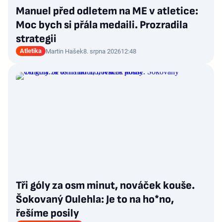
Manuel před odletem na ME v atletice:
Moc bych si přála medaili. Prozradila
strategii
Atletika
Martin Hašek
8. srpna 2026
12:48
Tři góly za osm minut, nováček kouše.
Šokovaný Oulehla: Je to na ho*no,
řešíme posily