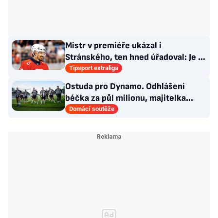
Mistr v premiéře ukázal i
Stránského, ten hned úřadoval: Je to
pro mě úplně nové…
Tipsport extraliga
Ostuda pro Dynamo. Odhlášení
béčka za půl milionu, majitelka
odmítla nabídku kraje
Domácí soutěže