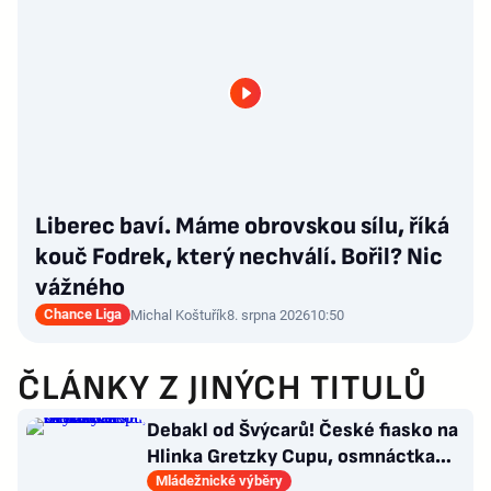
Liberec baví. Máme obrovskou sílu, říká
kouč Fodrek, který nechválí. Bořil? Nic
vážného
Chance Liga
Michal Koštuřík
8. srpna 2026
10:50
ČLÁNKY Z JINÝCH TITULŮ
Debakl od Švýcarů! České fiasko na
Hlinka Gretzky Cupu, osmnáctka
skončila šestá
Mládežnické výběry