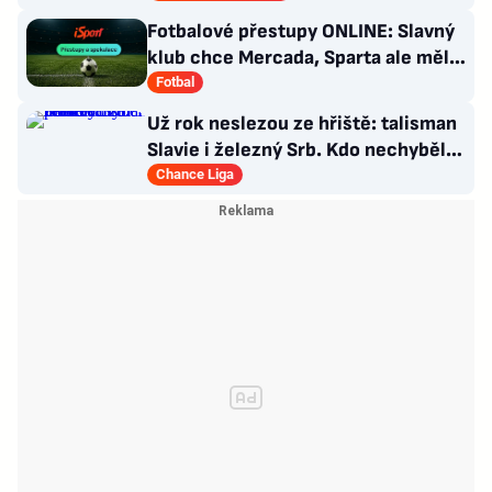
Fotbalové přestupy ONLINE: Slavný
klub chce Mercada, Sparta ale měla
nabídku odmítnout
Fotbal
Už rok neslezou ze hřiště: talisman
Slavie i železný Srb. Kdo nechyběl
pět let?
Chance Liga